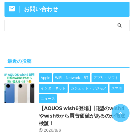
お問い合わせ
最近の投稿
Apple
WiFi・Network・BT
アプリ・ソフト
インターネット
ガジェット・デジモノ
スマホ
ニュース
【AQUOS wish6登場】旧型のwish4
やwish5から買替価値があるのか徹底
検証！
2026/8/6