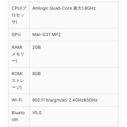
CPU(プ
Amlogic Quad-Core 最大1.8GHz
ロセッ
サ)
GPU
Mail-G31 MP2
RAM(
2GB
メモリ
ー)
ROM(
8GB
ストレ
ージ)
Wi-Fi
802.11 b/a/g/n/ac/ 2.4GHz&5GHz
Blueto
V5.0
oth