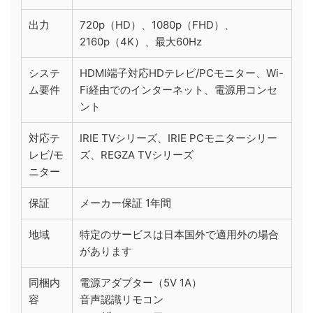
出力
720p（HD）、1080p（FHD）、
2160p（4K）、最大60Hz
システ
HDMI端子対応HDテレビ/PCモニター、Wi-
ム要件
Fi経由でのインターネット、電源用コンセ
ント
対応テ
IRIE TVシリーズ、IRIE PCモニターシリー
レビ/モ
ズ、REGZA TVシリーズ
ニター
保証
メーカー保証 1年間
地域
特定のサービスは日本国外で適用外の場合
があります
同梱内
電源アダプター（5V 1A）
容
音声認識リモコン