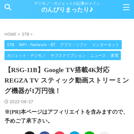
デジモノ・ガジェットの記事がメイン
のんびりまったり♪
HOME
>
STB
>
STB
WiFi・Network・BT
アプリ・ソフト
インターネット
ガジェット・デジモノ
サブスクリプション
ニュース
家電
【RSG-11B】Google TV搭載4K対応
REGZA TV スティック動画ストリーミン
グ機器が1万円強！
2022-06-27
※[PR]本ページはアフィリエイトを含みますので、
予めご了承下さい。