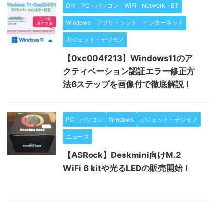
DIY
PC・パソコン
WiFi・Network・BT
Windows
アプリ・ソフト
インターネット
ガジェット・デジモノ
【0xc004f213】Windows11のア
クティベーション認証エラー修正方
法6ステップを画像付で徹底解説！
PC・パソコン
Windows
ガジェット・デジモノ
ニュース
【ASRock】Deskmini向けM.2
WiFi 6 kitや光るLEDの販売開始！