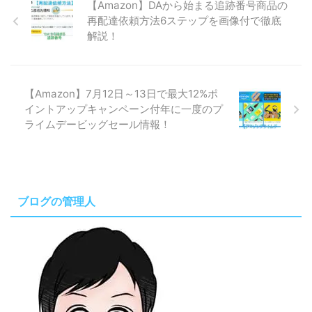
【Amazon】DAから始まる追跡番号商品の
再配達依頼方法6ステップを画像付で徹底
解説！
【Amazon】7月12日～13日で最大12%ポ
イントアップキャンペーン付年に一度のプ
ライムデービッグセール情報！
ブログの管理人