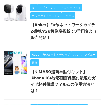
IoT
アプリ・ソフト
インターネット
ガジェット・デジモノ
ニュース
【Anker】Eufyネットワークカメラ
2機種が2K解像度搭載で3千円台より
販売開始！
Apple
ガジェット・デジモノ
スマホ
レビュー
買物
【NIMASO超簡単貼付キット】
iPhone 16e対応画面保護に最適なガ
イド枠付保護フィルムの使用方法と
は？