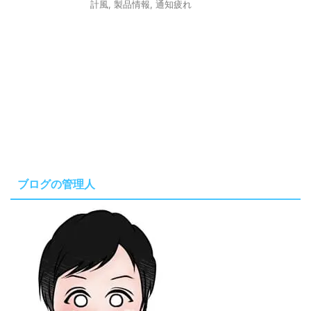
計風
,
製品情報
,
通知疲れ
ブログの管理人