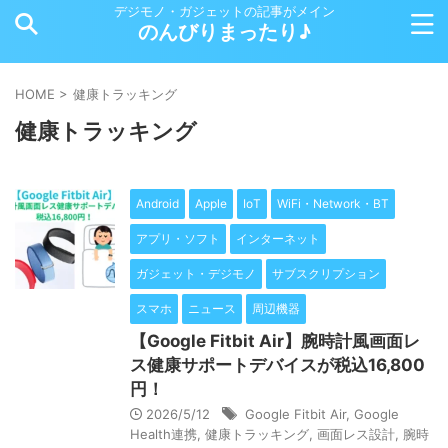
デジモノ・ガジェットの記事がメイン
のんびりまったり♪
HOME
>
健康トラッキング
健康トラッキング
Android
Apple
IoT
WiFi・Network・BT
アプリ・ソフト
インターネット
ガジェット・デジモノ
サブスクリプション
スマホ
ニュース
周辺機器
【Google Fitbit Air】腕時計風画面レ
ス健康サポートデバイスが税込16,800
円！
2026/5/12
Google Fitbit Air
,
Google
Health連携
,
健康トラッキング
,
画面レス設計
,
腕時