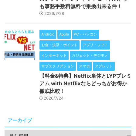
も事務手数料無料で乗換出来る件！
2026/7/28
Android
Apple
PC・パソコン
お金・決済・ポイント
アプリ・ソフト
インターネット
ガジェット・デジモノ
サブスクリプション
スマホ
タブレット
【料金&特典】Netflix単体とLYPプレミ
アム with Netflixならどっちがお得か
徹底比較！
2026/7/24
アーカイブ