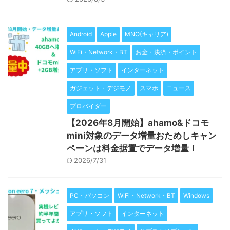
Android
Apple
MNO(キャリア)
WiFi・Network・BT
お金・決済・ポイント
アプリ・ソフト
インターネット
ガジェット・デジモノ
スマホ
ニュース
プロバイダー
【2026年8月開始】ahamo&ドコモ
mini対象のデータ増量おためしキャン
ペーンは料金据置でデータ増量！
2026/7/31
PC・パソコン
WiFi・Network・BT
Windows
アプリ・ソフト
インターネット