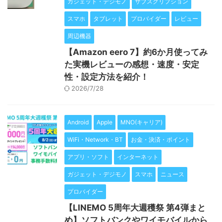
ガジェット・デジモノ
サブスクリプション
スマホ
タブレット
プロバイダー
レビュー
周辺機器
【Amazon eero 7】約6か月使ってみ
た実機レビューの感想・速度・安定
性・設定方法を紹介！
2026/7/28
Android
Apple
MNO(キャリア)
WiFi・Network・BT
お金・決済・ポイント
アプリ・ソフト
インターネット
ガジェット・デジモノ
スマホ
ニュース
プロバイダー
【LINEMO 5周年大週穫祭 第4弾まと
め】ソフトバンクやワイモバイルから