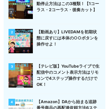
動停止方法はこの3種類！【1コー
ラス・2コーラス・後奏カット】
【動画あり】LIVEDAMを初期状
2
態に戻すには本体の○○ボタンを
操作せよ！
【テレビ版】YouTubeライブで生
3
配信中のコメント表示方法はリモ
コンで4ステップ操作するだけで
OK！
【Amazon】DAから始まる追跡
4
番号商品の再配達依頼方法6ステ