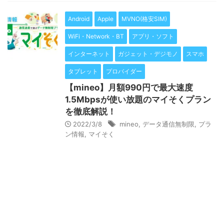
Android
Apple
MVNO(格安SIM)
WiFi・Network・BT
アプリ・ソフト
インターネット
ガジェット・デジモノ
スマホ
タブレット
プロバイダー
【mineo】月額990円で最大速度
1.5Mbpsが使い放題のマイそくプラン
を徹底解説！
2022/3/8
mineo
,
データ通信無制限
,
プラ
ン情報
,
マイそく