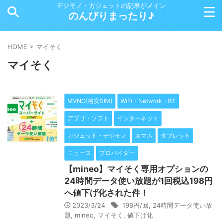
デジモノ・ガジェットの記事がメイン
のんびりまったり♪
HOME
>
マイそく
マイそく
MVNO(格安SIM)
WiFi・Network・BT
アプリ・ソフト
インターネット
ガジェット・デジモノ
スマホ
タブレット
ニュース
プロバイダー
【mineo】マイそく専用オプションの
24時間データ使い放題が1回税込198円
へ値下げ化された件！
2023/3/24
198円/回
,
24時間データ使い放
題
,
mineo
,
マイそく
,
値下げ化