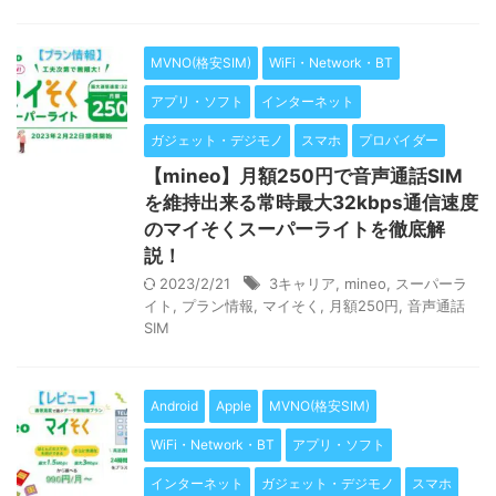
MVNO(格安SIM)
WiFi・Network・BT
アプリ・ソフト
インターネット
ガジェット・デジモノ
スマホ
プロバイダー
【mineo】月額250円で音声通話SIM
を維持出来る常時最大32kbps通信速度
のマイそくスーパーライトを徹底解
説！
2023/2/21
3キャリア
,
mineo
,
スーパーラ
イト
,
プラン情報
,
マイそく
,
月額250円
,
音声通話
SIM
Android
Apple
MVNO(格安SIM)
WiFi・Network・BT
アプリ・ソフト
インターネット
ガジェット・デジモノ
スマホ