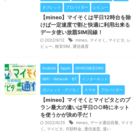
タブレット
プロバイダー
レビュー
【mineo】マイそくは平日12時台を除
けば一定速度で割と快適に利用出来る
データ使い放題SIM回線！
2022/9/12
mineo
,
マイそく
,
マイピタ
,
レ
ビュー
,
格安SIM
,
通信速度
Android
Apple
MVNO(格安SIM)
WiFi・Network・BT
インターネット
ガジェット・デジモノ
スマホ
プロバイダー
【mineo】マイそくとマイピタとのプ
ラン最大の違いは平日○○時にネット
を使うかが決め手だ！
2022/6/25
mineo
,
データ通信容量
,
マイそ
く
,
マイピタ
,
月額料金
,
通信速度
,
違い