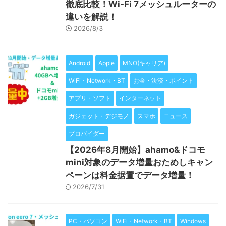
徹底比較！Wi-Fi 7メッシュルーターの
違いを解説！
2026/8/3
Android
Apple
MNO(キャリア)
WiFi・Network・BT
お金・決済・ポイント
アプリ・ソフト
インターネット
ガジェット・デジモノ
スマホ
ニュース
プロバイダー
【2026年8月開始】ahamo&ドコモ
mini対象のデータ増量おためしキャン
ペーンは料金据置でデータ増量！
2026/7/31
PC・パソコン
WiFi・Network・BT
Windows