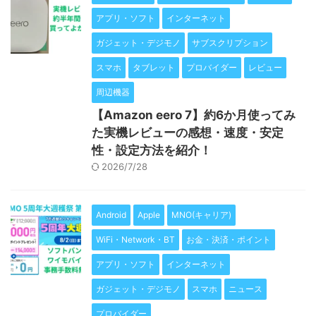
アプリ・ソフト
インターネット
ガジェット・デジモノ
サブスクリプション
スマホ
タブレット
プロバイダー
レビュー
周辺機器
【Amazon eero 7】約6か月使ってみ
た実機レビューの感想・速度・安定
性・設定方法を紹介！
2026/7/28
Android
Apple
MNO(キャリア)
WiFi・Network・BT
お金・決済・ポイント
アプリ・ソフト
インターネット
ガジェット・デジモノ
スマホ
ニュース
プロバイダー