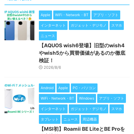
Apple
WiFi・Network・BT
アプリ・ソフト
インターネット
ガジェット・デジモノ
スマホ
ニュース
【AQUOS wish6登場】旧型のwish4
やwish5から買替価値があるのか徹底
検証！
2026/8/6
Android
Apple
PC・パソコン
WiFi・Network・BT
Windows
アプリ・ソフト
インターネット
ガジェット・デジモノ
スマホ
タブレット
ニュース
周辺機器
【MSI初】Roamii BE LiteとBE Proを