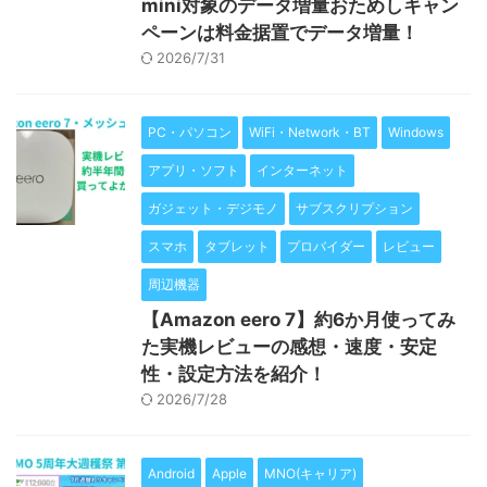
mini対象のデータ増量おためしキャン
ペーンは料金据置でデータ増量！
2026/7/31
PC・パソコン
WiFi・Network・BT
Windows
アプリ・ソフト
インターネット
ガジェット・デジモノ
サブスクリプション
スマホ
タブレット
プロバイダー
レビュー
周辺機器
【Amazon eero 7】約6か月使ってみ
た実機レビューの感想・速度・安定
性・設定方法を紹介！
2026/7/28
Android
Apple
MNO(キャリア)