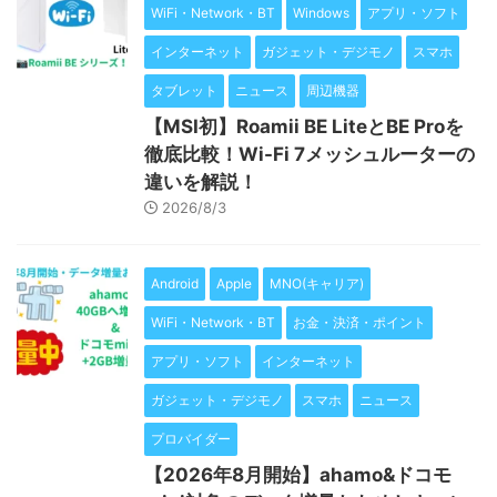
WiFi・Network・BT
Windows
アプリ・ソフト
インターネット
ガジェット・デジモノ
スマホ
タブレット
ニュース
周辺機器
【MSI初】Roamii BE LiteとBE Proを
徹底比較！Wi-Fi 7メッシュルーターの
違いを解説！
2026/8/3
Android
Apple
MNO(キャリア)
WiFi・Network・BT
お金・決済・ポイント
アプリ・ソフト
インターネット
ガジェット・デジモノ
スマホ
ニュース
プロバイダー
【2026年8月開始】ahamo&ドコモ