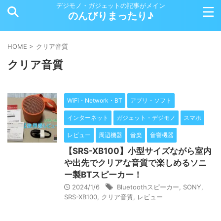
デジモノ・ガジェットの記事がメイン
のんびりまったり♪
HOME
>
クリア音質
クリア音質
WiFi・Network・BT
アプリ・ソフト
インターネット
ガジェット・デジモノ
スマホ
レビュー
周辺機器
音楽
音響機器
【SRS-XB100】小型サイズながら室内
や出先でクリアな音質で楽しめるソニ
ー製BTスピーカー！
2024/1/6
Bluetoothスピーカー
,
SONY
,
SRS-XB100
,
クリア音質
,
レビュー