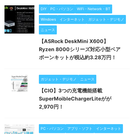
DIY
PC・パソコン
WiFi・Network・BT
Windows
インターネット
ガジェット・デジモノ
ニュース
【ASRock DeskMini X600】
Ryzen 8000シリーズ対応小型ベア
ボーンキットが税込約3.28万円！
ガジェット・デジモノ
ニュース
【CIO】3つの充電機能搭載
SuperMoibleChargerLiteがが
2,970円！
PC・パソコン
アプリ・ソフト
インターネット