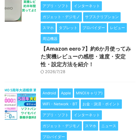
アプリ・ソフト
インターネット
ガジェット・デジモノ
サブスクリプション
スマホ
タブレット
プロバイダー
レビュー
周辺機器
【Amazon eero 7】約6か月使ってみ
た実機レビューの感想・速度・安定
性・設定方法を紹介！
2026/7/28
Android
Apple
MNO(キャリア)
WiFi・Network・BT
お金・決済・ポイント
アプリ・ソフト
インターネット
ガジェット・デジモノ
スマホ
ニュース
プロバイダー