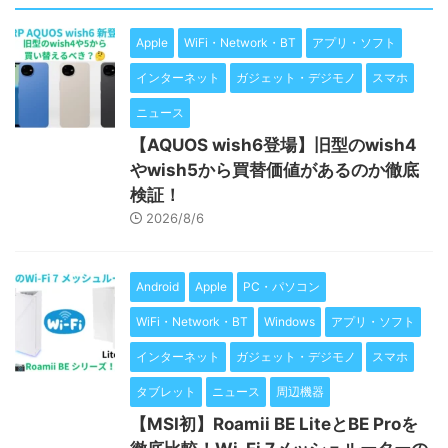
Apple
WiFi・Network・BT
アプリ・ソフト
インターネット
ガジェット・デジモノ
スマホ
ニュース
【AQUOS wish6登場】旧型のwish4
やwish5から買替価値があるのか徹底
検証！
2026/8/6
Android
Apple
PC・パソコン
WiFi・Network・BT
Windows
アプリ・ソフト
インターネット
ガジェット・デジモノ
スマホ
タブレット
ニュース
周辺機器
【MSI初】Roamii BE LiteとBE Proを