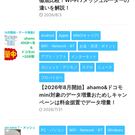
徹底比較！Wi-Fi 7メッシュルーターの
違いを解説！
2026/8/3
Android
Apple
MNO(キャリア)
WiFi・Network・BT
お金・決済・ポイント
アプリ・ソフト
インターネット
ガジェット・デジモノ
スマホ
ニュース
プロバイダー
【2026年8月開始】ahamo&ドコモ
mini対象のデータ増量おためしキャン
ペーンは料金据置でデータ増量！
2026/7/31
PC・パソコン
WiFi・Network・BT
Windows