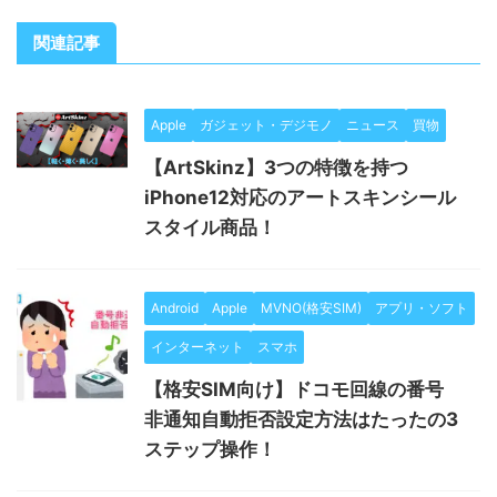
関連記事
Apple
ガジェット・デジモノ
ニュース
買物
【ArtSkinz】3つの特徴を持つ
iPhone12対応のアートスキンシール
スタイル商品！
Android
Apple
MVNO(格安SIM)
アプリ・ソフト
インターネット
スマホ
【格安SIM向け】ドコモ回線の番号
非通知自動拒否設定方法はたったの3
ステップ操作！