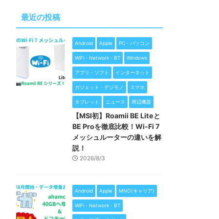
最近の投稿
Android
Apple
PC・パソコン
WiFi・Network・BT
Windows
アプリ・ソフト
インターネット
ガジェット・デジモノ
スマホ
タブレット
ニュース
周辺機器
【MSI初】Roamii BE Liteと
BE Proを徹底比較！Wi-Fi 7
メッシュルーターの違いを解
説！
2026/8/3
Android
Apple
MNO(キャリア)
WiFi・Network・BT