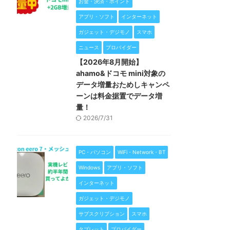
お金・決済・ポイント
アプリ・ソフト
インターネット
ガジェット・デジモノ
スマホ
ニュース
プロバイダー
【2026年8月開始】
ahamo&ドコモ mini対象の
データ増量おためしキャンペ
ーンは料金据置でデータ増
量！
2026/7/31
PC・パソコン
WiFi・Network・BT
Windows
アプリ・ソフト
インターネット
ガジェット・デジモノ
サブスクリプション
スマホ
タブレット
プロバイダー