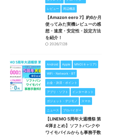
レビュー
周辺機器
【Amazon eero 7】約6か月
使ってみた実機レビューの感
想・速度・安定性・設定方法
を紹介！
2026/7/28
Android
Apple
MNO(キャリア)
WiFi・Network・BT
お金・決済・ポイント
アプリ・ソフト
インターネット
ガジェット・デジモノ
スマホ
ニュース
プロバイダー
【LINEMO 5周年大週穫祭 第
4弾まとめ】ソフトバンクや
ワイモバイルからも事務手数