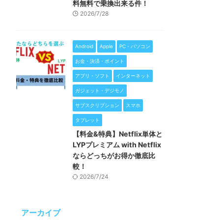
料無料で乗換出来る件！
2026/7/28
Android
Apple
PC・パソコン
お金・決済・ポイント
アプリ・ソフト
インターネット
ガジェット・デジモノ
サブスクリプション
スマホ
タブレット
【料金&特典】Netflix単体と
LYPプレミアム with Netflix
ならどっちがお得か徹底比
較！
2026/7/24
アーカイブ