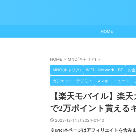
HOME
HOME
>
MNO(キャリア)
>
MNO(キャリア)
WiFi・Network・BT
お金
ガジェット・デジモノ
スマホ
ニュース
【楽天モバイル】楽天
で2万ポイント貰える
2023-12-14
2024-01-10
※[PR]本ページはアフィリエイトを含み