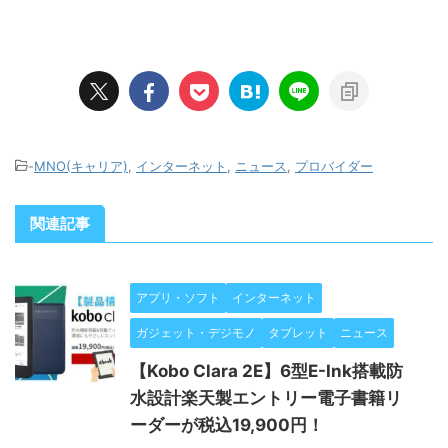
-
MNO(キャリア)
,
インターネット
,
ニュース
,
プロバイダー
関連記事
アプリ・ソフト
インターネット
ガジェット・デジモノ
タブレット
ニュース
【Kobo Clara 2E】6型E-Ink搭載防
水設計楽天製エントリー電子書籍リ
ーダーが税込19,900円！