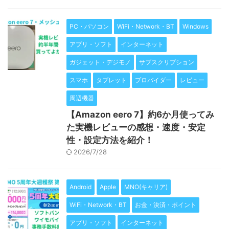
PC・パソコン
WiFi・Network・BT
Windows
アプリ・ソフト
インターネット
ガジェット・デジモノ
サブスクリプション
スマホ
タブレット
プロバイダー
レビュー
周辺機器
【Amazon eero 7】約6か月使ってみ
た実機レビューの感想・速度・安定
性・設定方法を紹介！
2026/7/28
Android
Apple
MNO(キャリア)
WiFi・Network・BT
お金・決済・ポイント
アプリ・ソフト
インターネット