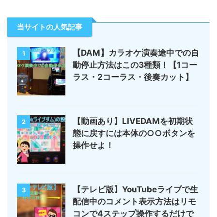
当サイトの人気記事
【DAM】カラオケ演奏途中での自
1
動停止方法はこの3種類！【1コー
ラス・2コーラス・後奏カット】
【動画あり】LIVEDAMを初期状
2
態に戻すには本体の○○ボタンを
操作せよ！
【テレビ版】YouTubeライブで生
3
配信中のコメント表示方法はリモ
コンで4ステップ操作するだけで