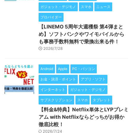
ガジェット・デジモノ
スマホ
ニュース
プロバイダー
【LINEMO 5周年大週穫祭 第4弾まと
め】ソフトバンクやワイモバイルから
も事務手数料無料で乗換出来る件！
2026/7/28
Android
Apple
PC・パソコン
お金・決済・ポイント
アプリ・ソフト
インターネット
ガジェット・デジモノ
サブスクリプション
スマホ
タブレット
【料金&特典】Netflix単体とLYPプレミ
アム with Netflixならどっちがお得か
徹底比較！
2026/7/24