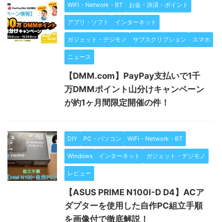
WiFi・Network・BT
お金・決済・ポイント
アプリ・ソフト
インターネット
ガジェット・デジモノ
サブスクリプション
スマホ
ニュース
【DMM.com】PayPay支払いで1千
万DMMポイント山分けキャンペーン
が約1ヶ月間限定開催の件！
DIY
PC・パソコン
WiFi・Network・BT
Windows
インターネット
ガジェット・デジモノ
レビュー
【ASUS PRIME N100I-D D4】ACア
ダプターを使用した自作PC組立手順
を画像付で徹底解説！