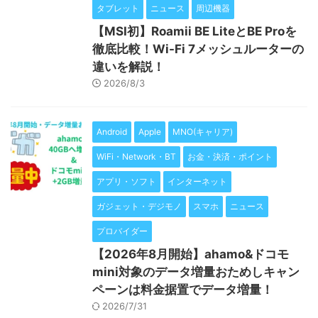
タブレット
ニュース
周辺機器
【MSI初】Roamii BE LiteとBE Proを
徹底比較！Wi-Fi 7メッシュルーターの
違いを解説！
2026/8/3
Android
Apple
MNO(キャリア)
WiFi・Network・BT
お金・決済・ポイント
アプリ・ソフト
インターネット
ガジェット・デジモノ
スマホ
ニュース
プロバイダー
【2026年8月開始】ahamo&ドコモ
mini対象のデータ増量おためしキャン
ペーンは料金据置でデータ増量！
2026/7/31