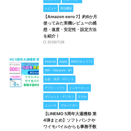
レビュー
周辺機器
【Amazon eero 7】約6か月
使ってみた実機レビューの感
想・速度・安定性・設定方法
を紹介！
2026/7/28
Android
Apple
MNO(キャリア)
WiFi・Network・BT
お金・決済・ポイント
アプリ・ソフト
インターネット
ガジェット・デジモノ
スマホ
ニュース
プロバイダー
【LINEMO 5周年大週穫祭 第
4弾まとめ】ソフトバンクや
ワイモバイルからも事務手数