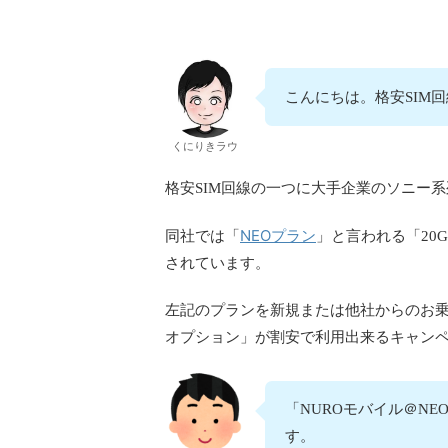
こんにちは。格安SIM
くにりきラウ
格安SIM回線の一つに大手企業のソニー
NEOプラン
同社では「
」と言われる「20G
されています。
左記のプランを新規または他社からのお乗換
オプション」が割安で利用出来るキャン
「NUROモバイル＠N
す。