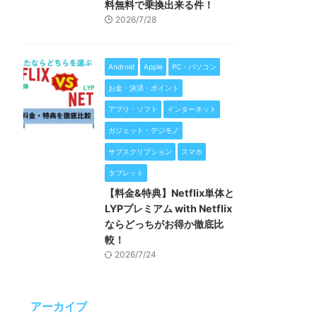
料無料で乗換出来る件！
2026/7/28
Android
Apple
PC・パソコン
お金・決済・ポイント
アプリ・ソフト
インターネット
ガジェット・デジモノ
サブスクリプション
スマホ
タブレット
【料金&特典】Netflix単体と
LYPプレミアム with Netflix
ならどっちがお得か徹底比
較！
2026/7/24
アーカイブ