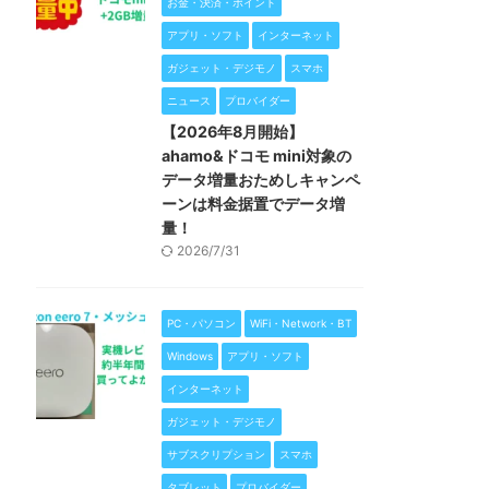
お金・決済・ポイント
アプリ・ソフト
インターネット
ガジェット・デジモノ
スマホ
ニュース
プロバイダー
【2026年8月開始】
ahamo&ドコモ mini対象の
データ増量おためしキャンペ
ーンは料金据置でデータ増
量！
2026/7/31
PC・パソコン
WiFi・Network・BT
Windows
アプリ・ソフト
インターネット
ガジェット・デジモノ
サブスクリプション
スマホ
タブレット
プロバイダー