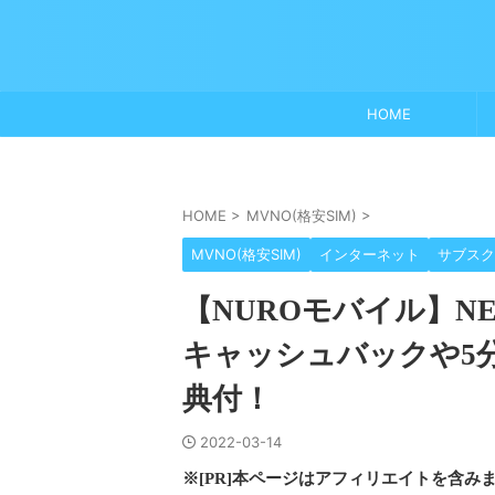
HOME
HOME
>
MVNO(格安SIM)
>
MVNO(格安SIM)
インターネット
サブスク
【NUROモバイル】N
キャッシュバックや5
典付！
2022-03-14
※[PR]本ページはアフィリエイトを含み