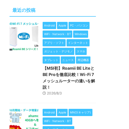
最近の投稿
Android
Apple
PC・パソコン
WiFi・Network・BT
Windows
アプリ・ソフト
インターネット
ガジェット・デジモノ
スマホ
タブレット
ニュース
周辺機器
【MSI初】Roamii BE Liteと
BE Proを徹底比較！Wi-Fi 7
メッシュルーターの違いを解
説！
2026/8/3
Android
Apple
MNO(キャリア)
WiFi・Network・BT