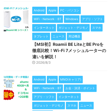
Android
Apple
PC・パソコン
WiFi・Network・BT
Windows
アプリ・ソフト
インターネット
ガジェット・デジモノ
スマホ
タブレット
ニュース
周辺機器
【MSI初】Roamii BE LiteとBE Proを
徹底比較！Wi-Fi 7メッシュルーターの
違いを解説！
2026/8/3
Android
Apple
MNO(キャリア)
WiFi・Network・BT
お金・決済・ポイント
アプリ・ソフト
インターネット
ガジェット・デジモノ
スマホ
ニュース