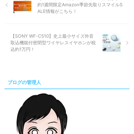
約1週間限定Amazon季節先取りスマイルS
ALE情報がこちら！
【SONY WF-C510】史上最小サイズ外音
取込機能付密閉型ワイヤレスイヤホンが税
込約1万円！
ブログの管理人