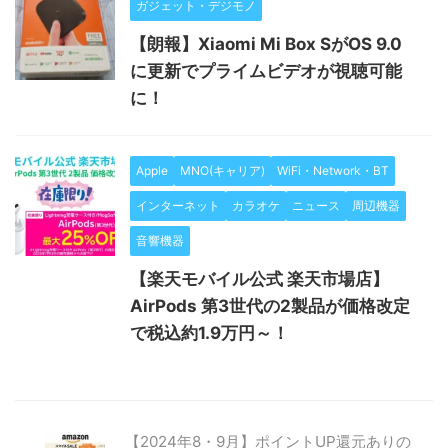
ガジェット・デジモノ
【朗報】Xiaomi Mi Box SがOS 9.0
に更新でプライムビデオが視聴可能
に！
Apple
MNO(キャリア)
WiFi・Network・BT
インターネット
カラオケ
ニュース
周辺機器
音響機器
【楽天モバイル公式 楽天市場店】
AirPods 第3世代の2製品が価格改定
で税込約1.9万円～！
【2024年8・9月】ポイントUP還元ありの