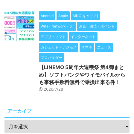
Android
Apple
MNO(キャリア)
WiFi・Network・BT
お金・決済・ポイント
アプリ・ソフト
インターネット
ガジェット・デジモノ
スマホ
ニュース
プロバイダー
【LINEMO 5周年大週穫祭 第4弾まと
め】ソフトバンクやワイモバイルから
も事務手数料無料で乗換出来る件！
2026/7/28
アーカイブ