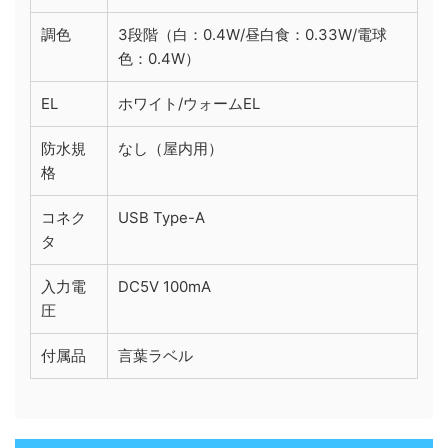
調色
3段階（白：0.4W/昼白食：0.33W/電球
色：0.4W）
EL
ホワイト/ウォームEL
防水規
なし（屋内用）
格
コネク
USB Type-A
タ
入力電
DC5V 100mA
圧
付属品
言葉ラベル