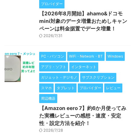
プロバイダー
【2026年8月開始】ahamo&ドコモ
mini対象のデータ増量おためしキャン
ペーンは料金据置でデータ増量！
2026/7/31
PC・パソコン
WiFi・Network・BT
Windows
アプリ・ソフト
インターネット
ガジェット・デジモノ
サブスクリプション
スマホ
タブレット
プロバイダー
レビュー
周辺機器
【Amazon eero 7】約6か月使ってみ
た実機レビューの感想・速度・安定
性・設定方法を紹介！
2026/7/28