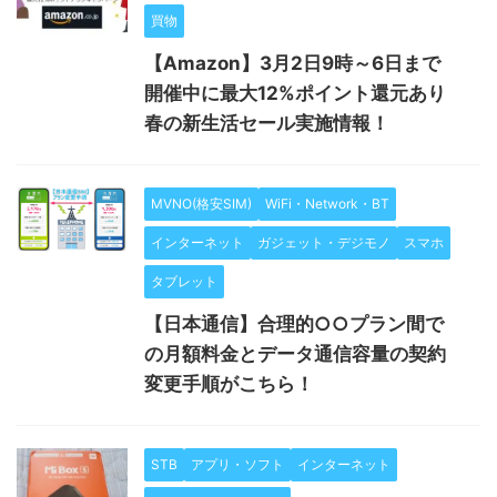
買物
【Amazon】3月2日9時～6日まで
開催中に最大12%ポイント還元あり
春の新生活セール実施情報！
MVNO(格安SIM)
WiFi・Network・BT
インターネット
ガジェット・デジモノ
スマホ
タブレット
【日本通信】合理的○○プラン間で
の月額料金とデータ通信容量の契約
変更手順がこちら！
STB
アプリ・ソフト
インターネット