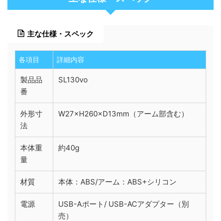
主な仕様・スペック
各項目
詳細内容
製品品
SL130vo
番
外形寸
W27×H260×D13mm（アーム部含む）
法
本体重
約40g
量
材質
本体：ABS/アーム：ABS+シリコン
電源
USB-Aポート/ USB-ACアダプター（別
売）