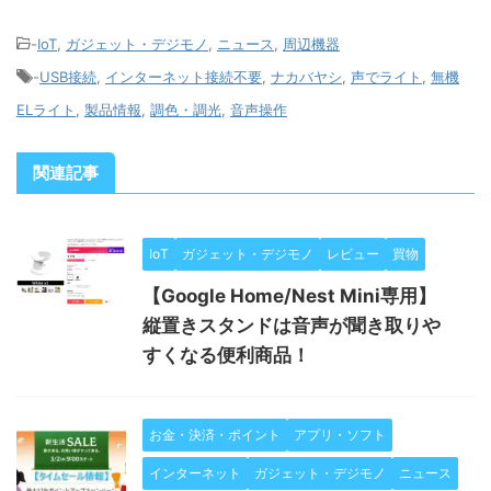
-
IoT
,
ガジェット・デジモノ
,
ニュース
,
周辺機器
-
USB接続
,
インターネット接続不要
,
ナカバヤシ
,
声でライト
,
無機
ELライト
,
製品情報
,
調色・調光
,
音声操作
関連記事
IoT
ガジェット・デジモノ
レビュー
買物
【Google Home/Nest Mini専用】
縦置きスタンドは音声が聞き取りや
すくなる便利商品！
お金・決済・ポイント
アプリ・ソフト
インターネット
ガジェット・デジモノ
ニュース