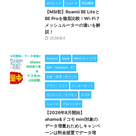
タブレット
ニュース
周辺機器
【MSI初】Roamii BE Liteと
BE Proを徹底比較！Wi-Fi 7
メッシュルーターの違いを解
説！
2026/8/3
Android
Apple
MNO(キャリア)
WiFi・Network・BT
お金・決済・ポイント
アプリ・ソフト
インターネット
ガジェット・デジモノ
スマホ
ニュース
プロバイダー
【2026年8月開始】
ahamo&ドコモ mini対象の
データ増量おためしキャンペ
ーンは料金据置でデータ増