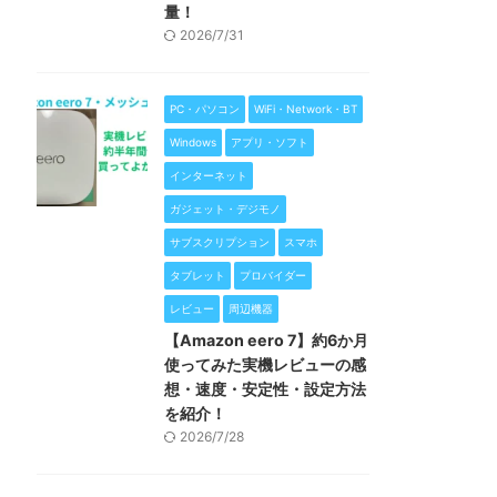
量！
2026/7/31
PC・パソコン
WiFi・Network・BT
Windows
アプリ・ソフト
インターネット
ガジェット・デジモノ
サブスクリプション
スマホ
タブレット
プロバイダー
レビュー
周辺機器
【Amazon eero 7】約6か月
使ってみた実機レビューの感
想・速度・安定性・設定方法
を紹介！
2026/7/28