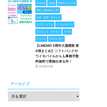
Android
Apple
MNO(キャリア)
WiFi・Network・BT
お金・決済・ポイント
アプリ・ソフト
インターネット
ガジェット・デジモノ
スマホ
ニュース
プロバイダー
【LINEMO 5周年大週穫祭 第
4弾まとめ】ソフトバンクや
ワイモバイルからも事務手数
料無料で乗換出来る件！
2026/7/28
アーカイブ