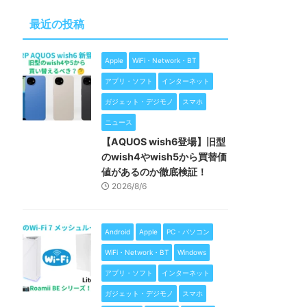
最近の投稿
Apple
WiFi・Network・BT
アプリ・ソフト
インターネット
ガジェット・デジモノ
スマホ
ニュース
【AQUOS wish6登場】旧型
のwish4やwish5から買替価
値があるのか徹底検証！
2026/8/6
Android
Apple
PC・パソコン
WiFi・Network・BT
Windows
アプリ・ソフト
インターネット
ガジェット・デジモノ
スマホ