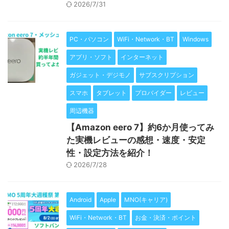
2026/7/31
PC・パソコン
WiFi・Network・BT
Windows
アプリ・ソフト
インターネット
ガジェット・デジモノ
サブスクリプション
スマホ
タブレット
プロバイダー
レビュー
周辺機器
【Amazon eero 7】約6か月使ってみ
た実機レビューの感想・速度・安定
性・設定方法を紹介！
2026/7/28
Android
Apple
MNO(キャリア)
WiFi・Network・BT
お金・決済・ポイント