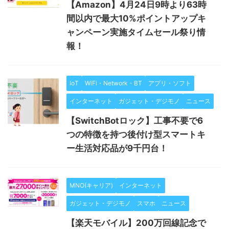
【Amazon】4月24日9時より63時
間以内で最大10%ポイントアップキ
ャンペーン実施タイムセール祭り情
報！
IoT
WiFi・Network・BT
アプリ・ソフト
インターネット
ガジェット・デジモノ
ニュース
【SwitchBotロック】工事不要で6
つの特徴を持つ後付け型スマートキ
ー生活対応品が9千円台！
MNO(キャリア)
インターネット
ガジェット・デジモノ
スマホ
ニュース
【楽天モバイル】200万回線記念で