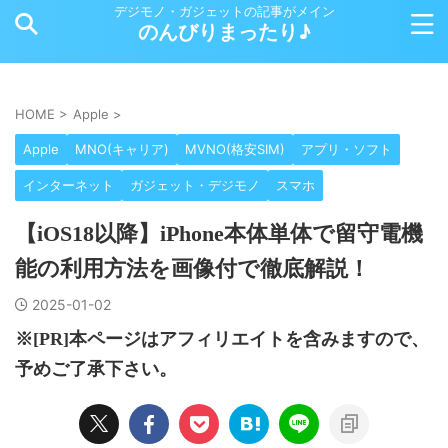
デジモノ・ガジェットの記事がメイン
のんびりまったり♪
HOME
>
Apple
>
Apple
MNO(キャリア)
MVNO(格安SIM)
アプリ・ソフト
インターネット
ガジェット・デジモノ
スマホ
【iOS18以降】iPhone本体単体で留守電機
能の利用方法を画像付で徹底解説！
2025-01-02
※[PR]本ページはアフィリエイトを含みますので、
予めご了承下さい。