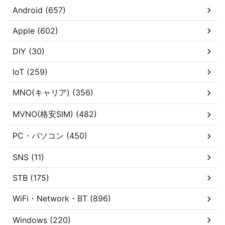
Android (657)
Apple (602)
DIY (30)
IoT (259)
MNO(キャリア) (356)
MVNO(格安SIM) (482)
PC・パソコン (450)
SNS (11)
STB (175)
WiFi・Network・BT (896)
Windows (220)