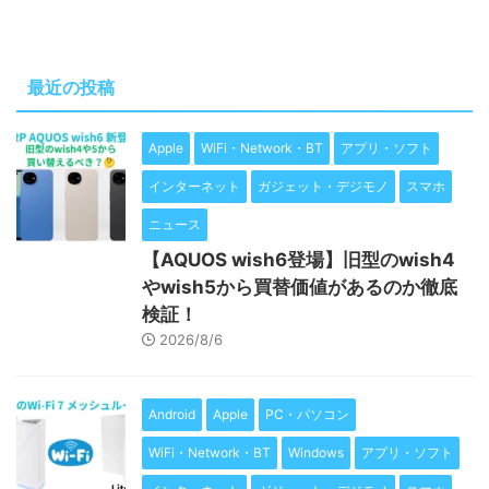
最近の投稿
Apple
WiFi・Network・BT
アプリ・ソフト
インターネット
ガジェット・デジモノ
スマホ
ニュース
【AQUOS wish6登場】旧型のwish4
やwish5から買替価値があるのか徹底
検証！
2026/8/6
Android
Apple
PC・パソコン
WiFi・Network・BT
Windows
アプリ・ソフト