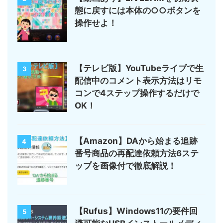
態に戻すには本体の○○ボタンを
操作せよ！
【テレビ版】YouTubeライブで生
3
配信中のコメント表示方法はリモ
コンで4ステップ操作するだけで
OK！
【Amazon】DAから始まる追跡
4
番号商品の再配達依頼方法6ステ
ップを画像付で徹底解説！
【Rufus】Windows11の要件回
5