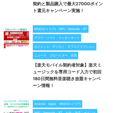
契約と製品購入で最大27000ポイン
ト還元キャンペーン実施！
MNO(キャリア)
WiFi・Network・BT
アプリ・ソフト
インターネット
ガジェット・デジモノ
サブスクリプション
ニュース
プロバイダー
音楽
【楽天モバイル契約者対象】楽天ミ
ュージックを専用コード入力で初回
180日間無料音楽聴き放題キャンペ
ーン情報！
Android
Apple
MNO(キャリア)
WiFi・Network・BT
お金・決済・ポイント