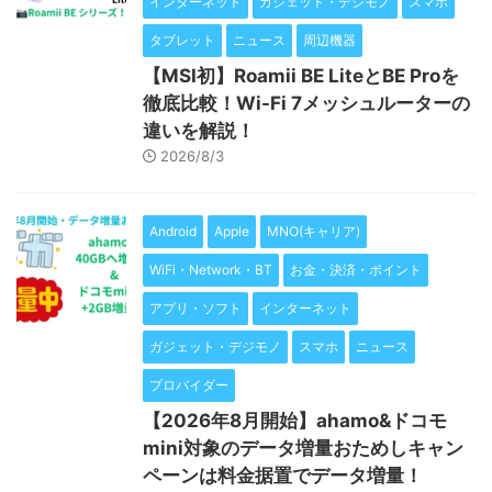
インターネット
ガジェット・デジモノ
スマホ
タブレット
ニュース
周辺機器
【MSI初】Roamii BE LiteとBE Proを
徹底比較！Wi-Fi 7メッシュルーターの
違いを解説！
2026/8/3
Android
Apple
MNO(キャリア)
WiFi・Network・BT
お金・決済・ポイント
アプリ・ソフト
インターネット
ガジェット・デジモノ
スマホ
ニュース
プロバイダー
【2026年8月開始】ahamo&ドコモ
mini対象のデータ増量おためしキャン
ペーンは料金据置でデータ増量！