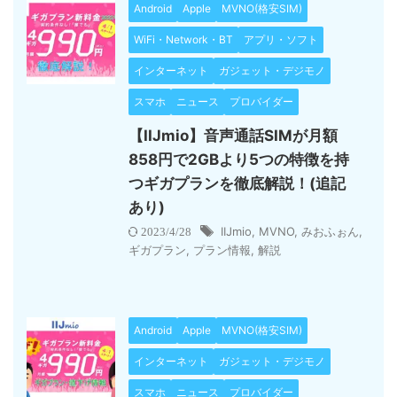
Android
Apple
MVNO(格安SIM)
WiFi・Network・BT
アプリ・ソフト
インターネット
ガジェット・デジモノ
スマホ
ニュース
プロバイダー
【IIJmio】音声通話SIMが月額
858円で2GBより5つの特徴を持
つギガプランを徹底解説！(追記
あり)
IIJmio
,
MVNO
,
みおふぉん
,
2023/4/28
ギガプラン
,
プラン情報
,
解説
Android
Apple
MVNO(格安SIM)
インターネット
ガジェット・デジモノ
スマホ
ニュース
プロバイダー