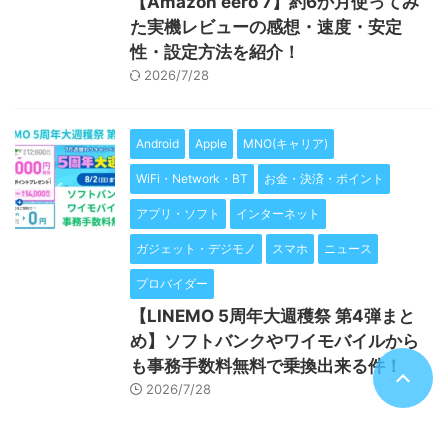
【Amazon eero 7】約6か月使ってみ
た実機レビューの感想・速度・安定
性・設定方法を紹介！
2026/7/28
Android
Apple
MNO(キャリア)
WiFi・Network・BT
お金・決済・ポイント
アプリ・ソフト
インターネット
ガジェット・デジモノ
スマホ
ニュース
プロバイダー
【LINEMO 5周年大週穫祭 第4弾まと
め】ソフトバンクやワイモバイルから
も事務手数料無料で乗換出来る件！
2026/7/28