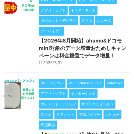
アプリ・ソフト
インターネット
ガジェット・デジモノ
スマホ
ニュース
プロバイダー
【2026年8月開始】ahamo&ドコモ
mini対象のデータ増量おためしキャン
ペーンは料金据置でデータ増量！
2026/7/31
PC・パソコン
WiFi・Network・BT
Windows
アプリ・ソフト
インターネット
ガジェット・デジモノ
サブスクリプション
スマホ
タブレット
プロバイダー
レビュー
周辺機器