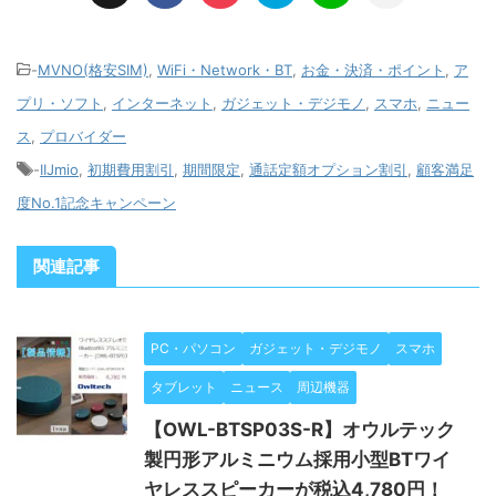
-
MVNO(格安SIM)
,
WiFi・Network・BT
,
お金・決済・ポイント
,
ア
プリ・ソフト
,
インターネット
,
ガジェット・デジモノ
,
スマホ
,
ニュー
ス
,
プロバイダー
-
IIJmio
,
初期費用割引
,
期間限定
,
通話定額オプション割引
,
顧客満足
度No.1記念キャンペーン
関連記事
PC・パソコン
ガジェット・デジモノ
スマホ
タブレット
ニュース
周辺機器
【OWL-BTSP03S-R】オウルテック
製円形アルミニウム採用小型BTワイ
ヤレススピーカーが税込4,780円！