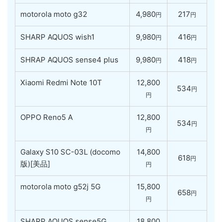
motorola moto g32
4,980
217
円
円
SHARP AQUOS wish1
9,980
416
円
円
SHRAP AQUOS sense4 plus
9,980
418
円
円
Xiaomi Redmi Note 10T
12,800
534
円
円
OPPO Reno5 A
12,800
534
円
円
Galaxy S10 SC-03L (docomo
14,800
618
円
版)[美品]
円
motorola moto g52j 5G
15,800
658
円
円
SHARP AQUOS sense5G
18,800