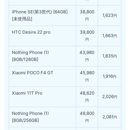
iPhone SE(第3世代) [64GB]
38,800
1,623
円
[未使用品]
円
HTC Desire 22 pro
39,800
1,663
円
円
Nothing Phone (1)
43,980
1,835
円
[8GB/128GB]
円
Xiaomi POCO F4 GT
45,980
1,916
円
円
Xiaomi 11T Pro
48,620
2,026
円
円
Nothing Phone (1)
49,800
2,081
円
[8GB/256GB]
円