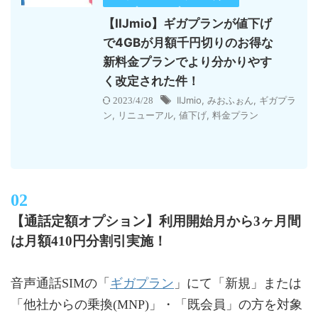
【IIJmio】ギガプランが値下げ
で4GBが月額千円切りのお得な
新料金プランでより分かりやす
く改定された件！
IIJmio
,
みおふぉん
,
ギガプラ
2023/4/28
ン
,
リニューアル
,
値下げ
,
料金プラン
【通話定額オプション】利用開始月から3ヶ月間
は月額410円分割引実施！
ギガプラン
音声通話SIMの「
」にて「新規」または
「他社からの乗換(MNP)」・「既会員」の方を対象