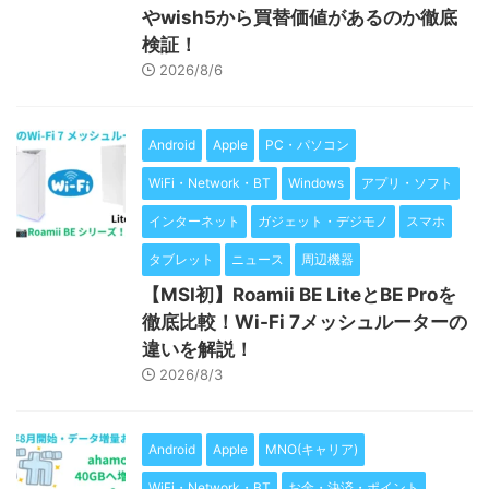
やwish5から買替価値があるのか徹底
検証！
2026/8/6
Android
Apple
PC・パソコン
WiFi・Network・BT
Windows
アプリ・ソフト
インターネット
ガジェット・デジモノ
スマホ
タブレット
ニュース
周辺機器
【MSI初】Roamii BE LiteとBE Proを
徹底比較！Wi-Fi 7メッシュルーターの
違いを解説！
2026/8/3
Android
Apple
MNO(キャリア)
WiFi・Network・BT
お金・決済・ポイント