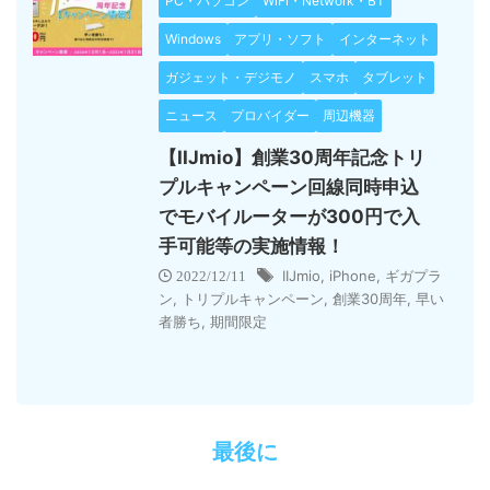
PC・パソコン
WiFi・Network・BT
Windows
アプリ・ソフト
インターネット
ガジェット・デジモノ
スマホ
タブレット
ニュース
プロバイダー
周辺機器
【IIJmio】創業30周年記念トリ
プルキャンペーン回線同時申込
でモバイルーターが300円で入
手可能等の実施情報！
IIJmio
,
iPhone
,
ギガプラ
2022/12/11
ン
,
トリプルキャンペーン
,
創業30周年
,
早い
者勝ち
,
期間限定
最後に