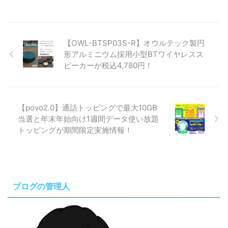
【OWL-BTSP03S-R】オウルテック製円
形アルミニウム採用小型BTワイヤレスス
ピーカーが税込4,780円！
【povo2.0】通話トッピングで最大10GB
当選と年末年始向け1週間データ使い放題
トッピングが期間限定実施情報！
ブログの管理人