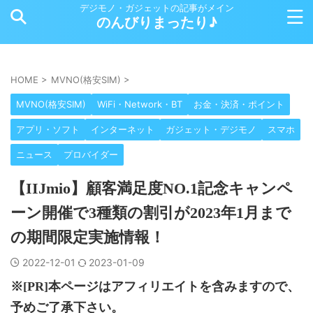
デジモノ・ガジェットの記事がメイン
のんびりまったり♪
HOME
>
MVNO(格安SIM)
>
MVNO(格安SIM)
WiFi・Network・BT
お金・決済・ポイント
アプリ・ソフト
インターネット
ガジェット・デジモノ
スマホ
ニュース
プロバイダー
【IIJmio】顧客満足度NO.1記念キャンペ
ーン開催で3種類の割引が2023年1月まで
の期間限定実施情報！
2022-12-01
2023-01-09
※[PR]本ページはアフィリエイトを含みますので、
予めご了承下さい。