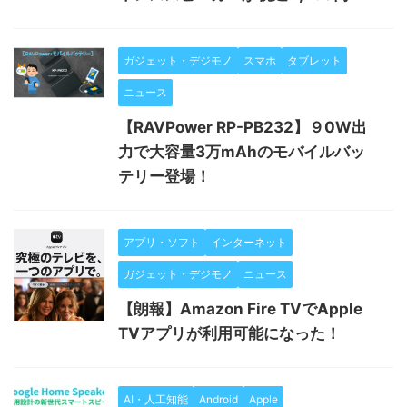
ガジェット・デジモノ
スマホ
タブレット
ニュース
【RAVPower RP-PB232】９0W出
力で大容量3万mAhのモバイルバッ
テリー登場！
アプリ・ソフト
インターネット
ガジェット・デジモノ
ニュース
【朗報】Amazon Fire TVでApple
TVアプリが利用可能になった！
AI・人工知能
Android
Apple