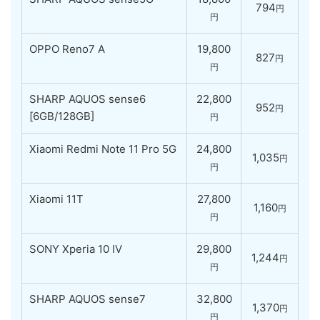
794
円
円
OPPO Reno7 A
19,800
827
円
円
SHARP AQUOS sense6
22,800
952
円
[6GB/128GB]
円
Xiaomi Redmi Note 11 Pro 5G
24,800
1,035
円
円
Xiaomi 11T
27,800
1,160
円
円
SONY Xperia 10 IV
29,800
1,244
円
円
SHARP AQUOS sense7
32,800
1,370
円
円