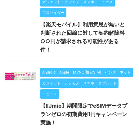
ガジェット・デジモノ
スマホ
ニュース
プロバイダー
【楽天モバイル】利用意思が無いと
判断された回線に対して契約解除料
○○円が請求される可能性がある
件！
Android
Apple
MVNO(格安SIM)
インターネット
ガジェット・デジモノ
スマホ
タブレット
ニュース
【IIJmio】期間限定でeSIMデータプ
ランゼロの初期費用1円キャンペーン
実施！