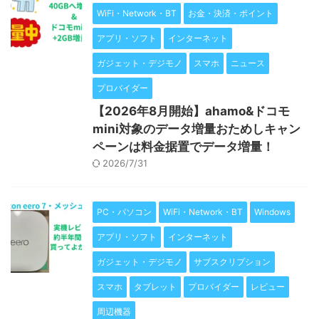
WiFi・Network・BT
お金・決済・ポイント
アプリ・ソフト
インターネット
ガジェット・デジモノ
スマホ
ニュース
プロバイダー
【2026年8月開始】ahamo&ドコモ
mini対象のデータ増量おためしキャン
ペーンは料金据置でデータ増量！
2026/7/31
PC・パソコン
WiFi・Network・BT
Windows
アプリ・ソフト
インターネット
ガジェット・デジモノ
サブスクリプション
スマホ
タブレット
プロバイダー
レビュー
周辺機器