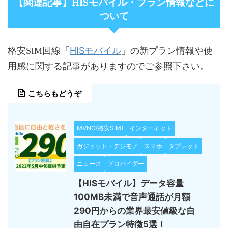
【関連記事】HISモバイル・プラン情報などに
ついて
HISモバイル
格安SIM回線「
」の新プラン情報や使
用感に関する記事がありますのでご参照下さい。
こちらもどうぞ
MVNO(格安SIM)
インターネット
ガジェット・デジモノ
スマホ
タブレット
ニュース
プロバイダー
【HISモバイル】データ容量
100MB未満で音声通話が月額
290円からの業界最安値級な自
由自在プラン特徴5選！