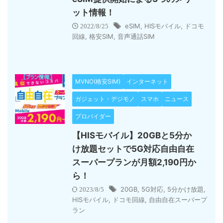
ット情報！
eSIM
,
HISモバイル
,
ドコモ
2022/8/25
回線
,
格安SIM
,
音声通話SIM
MVNO(格安SIM)
インターネット
ガジェット・デジモノ
スマホ
ニュース
プロバイダー
【HISモバイル】20GBと5分か
け放題セットで5G対応自由自在
スーパープランが月額2,190円か
ら！
20GB
,
5G対応
,
5分かけ放題
,
2023/8/5
HISモバイル
,
ドコモ回線
,
自由自在スーパープ
ラン