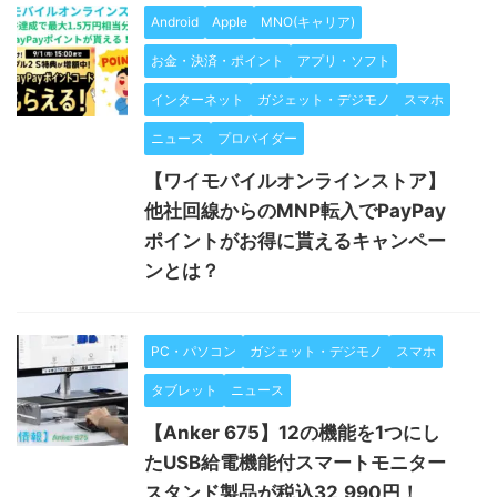
Android
Apple
MNO(キャリア)
お金・決済・ポイント
アプリ・ソフト
インターネット
ガジェット・デジモノ
スマホ
ニュース
プロバイダー
【ワイモバイルオンラインストア】
他社回線からのMNP転入でPayPay
ポイントがお得に貰えるキャンペー
ンとは？
PC・パソコン
ガジェット・デジモノ
スマホ
タブレット
ニュース
【Anker 675】12の機能を1つにし
たUSB給電機能付スマートモニター
スタンド製品が税込32,990円！