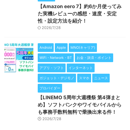
【Amazon eero 7】約6か月使ってみ
た実機レビューの感想・速度・安定
性・設定方法を紹介！
2026/7/28
Android
Apple
MNO(キャリア)
WiFi・Network・BT
お金・決済・ポイント
アプリ・ソフト
インターネット
ガジェット・デジモノ
スマホ
ニュース
プロバイダー
【LINEMO 5周年大週穫祭 第4弾まと
め】ソフトバンクやワイモバイルから
も事務手数料無料で乗換出来る件！
2026/7/28