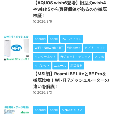
【AQUOS wish6登場】旧型のwish4
やwish5から買替価値があるのか徹底
検証！
2026/8/6
Android
Apple
PC・パソコン
WiFi・Network・BT
Windows
アプリ・ソフト
インターネット
ガジェット・デジモノ
スマホ
タブレット
ニュース
周辺機器
【MSI初】Roamii BE LiteとBE Proを
徹底比較！Wi-Fi 7メッシュルーターの
違いを解説！
2026/8/3
Android
Apple
MNO(キャリア)