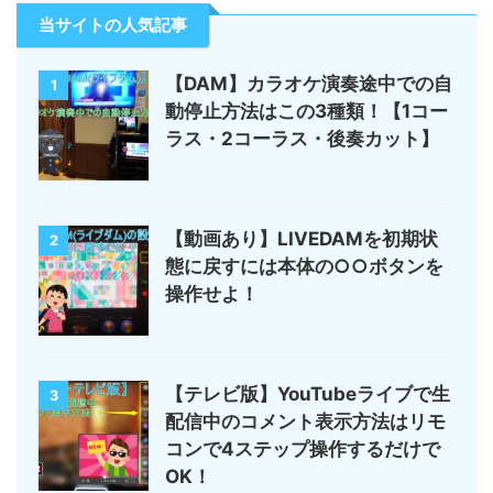
当サイトの人気記事
【DAM】カラオケ演奏途中での自
1
動停止方法はこの3種類！【1コー
ラス・2コーラス・後奏カット】
【動画あり】LIVEDAMを初期状
2
態に戻すには本体の○○ボタンを
操作せよ！
【テレビ版】YouTubeライブで生
3
配信中のコメント表示方法はリモ
コンで4ステップ操作するだけで
OK！