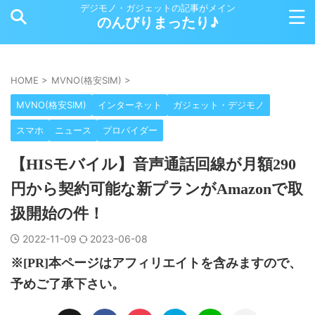
デジモノ・ガジェットの記事がメイン
のんびりまったり♪
HOME
>
MVNO(格安SIM)
>
MVNO(格安SIM)
インターネット
ガジェット・デジモノ
スマホ
ニュース
プロバイダー
【HISモバイル】音声通話回線が月額290
円から契約可能な新プランがAmazonで取
扱開始の件！
2022-11-09
2023-06-08
※[PR]本ページはアフィリエイトを含みますので、
予めご了承下さい。