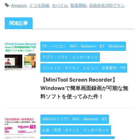
-
Amazon
,
ドコモ回線
,
モバイル
,
取扱開始
,
自由自在290プラン
関連記事
PC・パソコン
WiFi・Network・BT
Windows
アプリ・ソフト
インターネット
ガジェット・デジモノ
レビュー
企業案件・PR
【MiniTool Screen Recorder】
Windowsで簡単画面録画が可能な無
料ソフトを使ってみた件！
MNO(キャリア)
WiFi・Network・BT
お金・決済・ポイント
インターネット