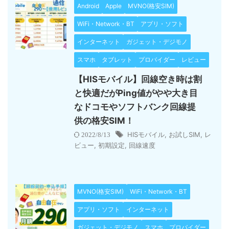
Android
Apple
MVNO(格安SIM)
WiFi・Network・BT
アプリ・ソフト
インターネット
ガジェット・デジモノ
スマホ
タブレット
プロバイダー
レビュー
【HISモバイル】回線空き時は割
と快適だがPing値がやや大き目
なドコモやソフトバンク回線提
供の格安SIM！
HISモバイル
,
お試しSIM
,
レ
2022/8/13
ビュー
,
初期設定
,
回線速度
MVNO(格安SIM)
WiFi・Network・BT
アプリ・ソフト
インターネット
ガジェット・デジモノ
スマホ
プロバイダー