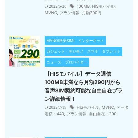
100MB
,
HISモバイル
,
2022/5/20
MVNO
,
プラン情報
,
月額290円
MVNO(格安SIM)
インターネット
ガジェット・デジモノ
スマホ
タブレット
ニュース
プロバイダー
【HISモバイル】データ通信
100MB未満なら月額290円から
音声SIM契約可能な自由自在プラ
ン詳細情報！
HISモバイル
,
MVNO
,
データ
2022/7/19
定額・440
,
プラン情報
,
自由自在・290