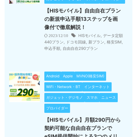
【HISモバイル】自由自在プラン
の新規申込手順13ステップを画
像付で徹底解説！
HISモバイル
,
データ定額
2023/12/10
440プラン
,
ドコモ回線
,
新プラン
,
格安SIM
,
申込手順
,
自由自在290プラン
Android
Apple
MVNO(格安SIM)
WiFi・Network・BT
インターネット
ガジェット・デジモノ
スマホ
ニュース
プロバイダー
【HISモバイル】月額290円から
契約可能な自由自在プランで
eSIM提供開始による3つのメリ