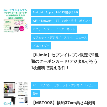
Android
Apple
MVNO(格安SIM)
WiFi・Network・BT
お金・決済・ポイント
アプリ・ソフト
インターネット
ガジェット・デジモノ
スマホ
ニュース
プロバイダー
【IIJmio】セブンイレブン限定で2種
類のクーポンカード/デジタルがもう
1枚無料で貰える件！
PC・パソコン
ガジェット・デジモノ
レビュー
買物
【MST008】幅約37cm高さ4段階