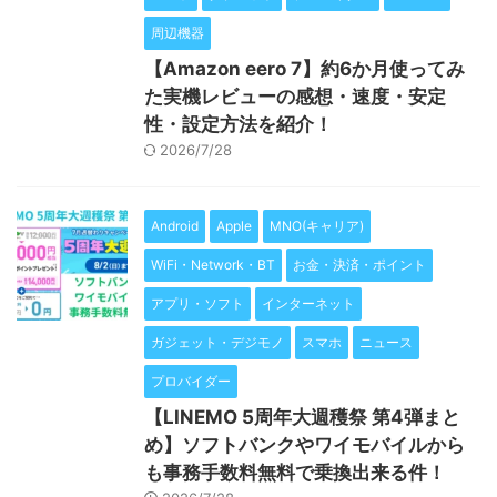
周辺機器
【Amazon eero 7】約6か月使ってみ
た実機レビューの感想・速度・安定
性・設定方法を紹介！
2026/7/28
Android
Apple
MNO(キャリア)
WiFi・Network・BT
お金・決済・ポイント
アプリ・ソフト
インターネット
ガジェット・デジモノ
スマホ
ニュース
プロバイダー
【LINEMO 5周年大週穫祭 第4弾まと
め】ソフトバンクやワイモバイルから
も事務手数料無料で乗換出来る件！