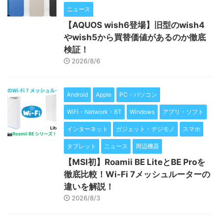
ニュース
【AQUOS wish6登場】旧型のwish4
やwish5から買替価値があるのか徹底
検証！
2026/8/6
Android
Apple
PC・パソコン
WiFi・Network・BT
Windows
アプリ・ソフト
インターネット
ガジェット・デジモノ
スマホ
タブレット
ニュース
周辺機器
【MSI初】Roamii BE LiteとBE Proを
徹底比較！Wi-Fi 7メッシュルーターの
違いを解説！
2026/8/3