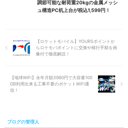
調節可能な耐荷重20kgの金属メッシ
ュ構造PC机上台が税込1,599円！
【ロケットモバイル】YOURSポイントか
らロケモバポイントに交換や移行手順を画
像付で徹底解説！
【地球WiFi】永年月額3980円で大容量100
GB利用出来る工事不要のポケットWiFi通
信！
ブログの管理人