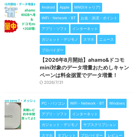
Android
Apple
MNO(キャリア)
WiFi・Network・BT
お金・決済・ポイント
アプリ・ソフト
インターネット
ガジェット・デジモノ
スマホ
ニュース
プロバイダー
【2026年8月開始】ahamo&ドコモ
mini対象のデータ増量おためしキャン
ペーンは料金据置でデータ増量！
2026/7/31
PC・パソコン
WiFi・Network・BT
Windows
アプリ・ソフト
インターネット
ガジェット・デジモノ
サブスクリプション
スマホ
タブレット
プロバイダー
レビュー