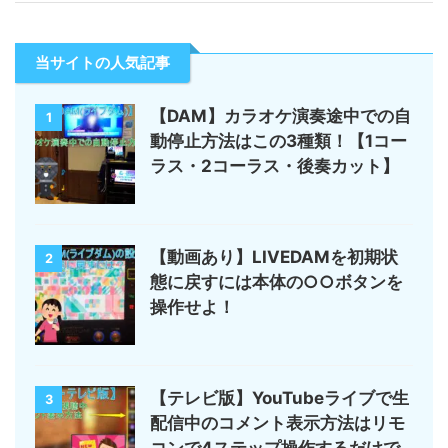
当サイトの人気記事
【DAM】カラオケ演奏途中での自
1
動停止方法はこの3種類！【1コー
ラス・2コーラス・後奏カット】
【動画あり】LIVEDAMを初期状
2
態に戻すには本体の○○ボタンを
操作せよ！
【テレビ版】YouTubeライブで生
3
配信中のコメント表示方法はリモ