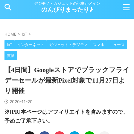
デジモノ・ガジェットの記事がメイン
のんびりまったり♪
HOME
>
IoT
>
IoT
インターネット
ガジェット・デジモノ
スマホ
ニュース
買物
【4日間】Googleストアでブラックフライ
デーセールが最新Pixel対象で11月27日よ
り開催
2020-11-20
※[PR]本ページはアフィリエイトを含みますので、
予めご了承下さい。