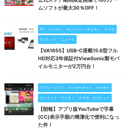
公式ストア期間限定開催で10のゲー
ムソフトが最大30％OFF！
PC・パソコン
ガジェット・デジモノ
スマホ
タブレット
ニュース
【VA1655】USB-C搭載15.6型フル
HD対応3年保証付ViewSonic製モバ
イルモニターが2万円台！
アプリ・ソフト
インターネット
カラオケ
ガジェット・デジモノ
スマホ
タブレット
【朗報】アプリ版YouTubeで字幕
(CC)表示手順の簡潔化で便利になっ
た件！