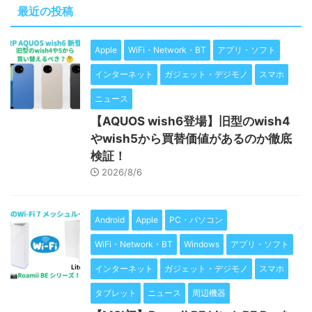
最近の投稿
Apple
WiFi・Network・BT
アプリ・ソフト
インターネット
ガジェット・デジモノ
スマホ
ニュース
【AQUOS wish6登場】旧型のwish4
やwish5から買替価値があるのか徹底
検証！
2026/8/6
Android
Apple
PC・パソコン
WiFi・Network・BT
Windows
アプリ・ソフト
インターネット
ガジェット・デジモノ
スマホ
タブレット
ニュース
周辺機器