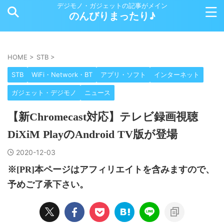
デジモノ・ガジェットの記事がメイン
のんびりまったり♪
HOME
>
STB
>
STB
WiFi・Network・BT
アプリ・ソフト
インターネット
ガジェット・デジモノ
ニュース
【新Chromecast対応】テレビ録画視聴
DiXiM PlayのAndroid TV版が登場
2020-12-03
※[PR]本ページはアフィリエイトを含みますので、
予めご了承下さい。