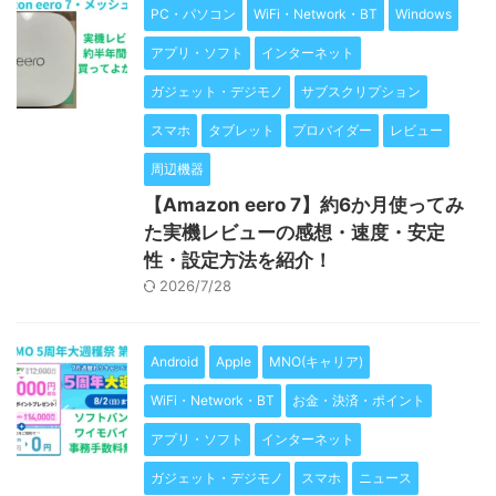
PC・パソコン
WiFi・Network・BT
Windows
アプリ・ソフト
インターネット
ガジェット・デジモノ
サブスクリプション
スマホ
タブレット
プロバイダー
レビュー
周辺機器
【Amazon eero 7】約6か月使ってみ
た実機レビューの感想・速度・安定
性・設定方法を紹介！
2026/7/28
Android
Apple
MNO(キャリア)
WiFi・Network・BT
お金・決済・ポイント
アプリ・ソフト
インターネット
ガジェット・デジモノ
スマホ
ニュース