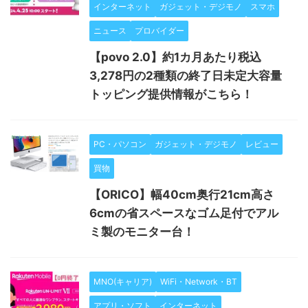
インターネット
ガジェット・デジモノ
スマホ
ニュース
プロバイダー
【povo 2.0】約1カ月あたり税込
3,278円の2種類の終了日未定大容量
トッピング提供情報がこちら！
PC・パソコン
ガジェット・デジモノ
レビュー
買物
【ORICO】幅40cm奥行21cm高さ
6cmの省スペースなゴム足付でアル
ミ製のモニター台！
MNO(キャリア)
WiFi・Network・BT
アプリ・ソフト
インターネット