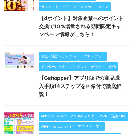
ガジェット・デジモノ
スマホ
ニュース
【dポイント】対象企業へのポイント
交換で10％増量される期間限定キャ
ンペーン情報がこちら！
お金・決済・ポイント
アプリ・ソフト
インターネット
ガジェット・デジモノ
買物
【Gshopper】アプリ版での商品購
入手順14ステップを画像付で徹底解
説！
Android
Apple
MNO(キャリア)
MVNO(格安SIM)
WiFi・Network・BT
アプリ・ソフト