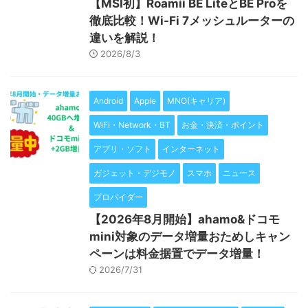
【MSI初】Roamii BE LiteとBE Proを
徹底比較！Wi-Fi 7メッシュルーターの
違いを解説！
2026/8/3
Android
Apple
MNO(キャリア)
WiFi・Network・BT
お金・決済・ポイント
アプリ・ソフト
インターネット
ガジェット・デジモノ
スマホ
ニュース
プロバイダー
【2026年8月開始】ahamo&ドコモ
mini対象のデータ増量おためしキャン
ペーンは料金据置でデータ増量！
2026/7/31