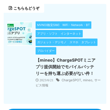
こちらもどうぞ
MVNO(格安SIM)
WiFi・Network・BT
アプリ・ソフト
インターネット
ガジェット・デジモノ
スマホ
タブレット
プロバイダー
【mineo】ChargeSPOTミニア
プリ提供開始でモバイルバッテ
リーを持ち運ぶ必要がない件！
ChargeSPOT
,
mineo
,
サー
2023/6/21
ビス情報