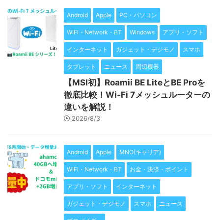
Android
Apple
PC・パソコン
WiFi・Network・BT
Windows
アプリ・ソフト
インターネット
ガジェット・デジモノ
スマホ
タブレット
ニュース
周辺機器
【MSI初】Roamii BE LiteとBE Proを
徹底比較！Wi-Fi 7メッシュルーターの
違いを解説！
2026/8/3
Android
Apple
MNO(キャリア)
WiFi・Network・BT
お金・決済・ポイント
アプリ・ソフト
インターネット
ガジェット・デジモノ
スマホ
ニュース