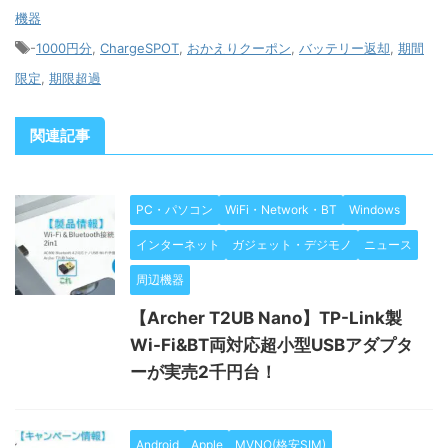
機器
-
1000円分
,
ChargeSPOT
,
おかえりクーポン
,
バッテリー返却
,
期間
限定
,
期限超過
関連記事
PC・パソコン
WiFi・Network・BT
Windows
インターネット
ガジェット・デジモノ
ニュース
周辺機器
【Archer T2UB Nano】TP-Link製
Wi-Fi&BT両対応超小型USBアダプタ
ーが実売2千円台！
Android
Apple
MVNO(格安SIM)