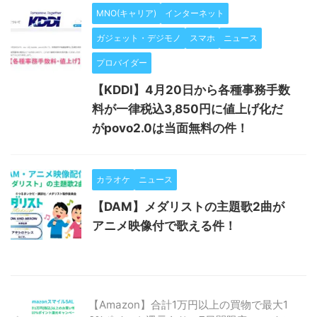
MNO(キャリア)
インターネット
ガジェット・デジモノ
スマホ
ニュース
プロバイダー
【KDDI】4月20日から各種事務手数
料が一律税込3,850円に値上げ化だ
がpovo2.0は当面無料の件！
カラオケ
ニュース
【DAM】メダリストの主題歌2曲が
アニメ映像付で歌える件！
【Amazon】合計1万円以上の買物で最大1