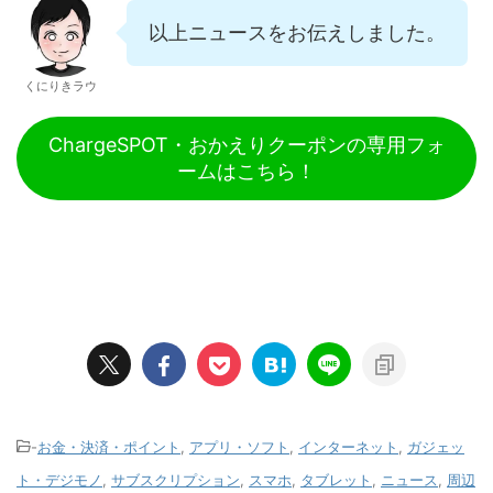
以上ニュースをお伝えしました。
くにりきラウ
ChargeSPOT・おかえりクーポンの専用フォ
ームはこちら！
-
お金・決済・ポイント
,
アプリ・ソフト
,
インターネット
,
ガジェッ
ト・デジモノ
,
サブスクリプション
,
スマホ
,
タブレット
,
ニュース
,
周辺