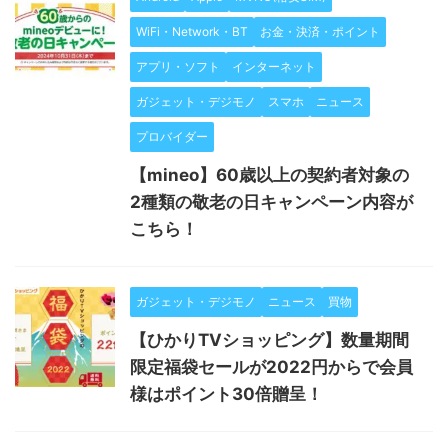
WiFi・Network・BT
お金・決済・ポイント
アプリ・ソフト
インターネット
ガジェット・デジモノ
スマホ
ニュース
プロバイダー
【mineo】60歳以上の契約者対象の
2種類の敬老の日キャンペーン内容が
こちら！
ガジェット・デジモノ
ニュース
買物
【ひかりTVショッピング】数量期間
限定福袋セールが2022円からで会員
様はポイント30倍贈呈！