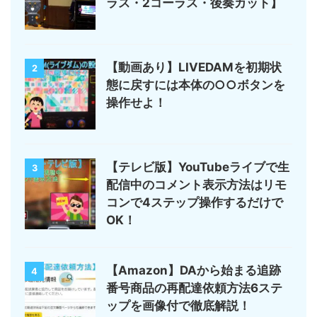
ラス・2コーラス・後奏カット】
【動画あり】LIVEDAMを初期状
2
態に戻すには本体の○○ボタンを
操作せよ！
【テレビ版】YouTubeライブで生
3
配信中のコメント表示方法はリモ
コンで4ステップ操作するだけで
OK！
【Amazon】DAから始まる追跡
4
番号商品の再配達依頼方法6ステ
ップを画像付で徹底解説！