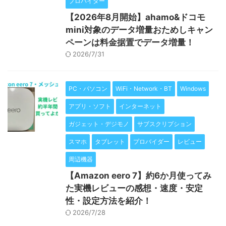
プロバイダー
【2026年8月開始】ahamo&ドコモ
mini対象のデータ増量おためしキャン
ペーンは料金据置でデータ増量！
2026/7/31
PC・パソコン
WiFi・Network・BT
Windows
アプリ・ソフト
インターネット
ガジェット・デジモノ
サブスクリプション
スマホ
タブレット
プロバイダー
レビュー
周辺機器
【Amazon eero 7】約6か月使ってみ
た実機レビューの感想・速度・安定
性・設定方法を紹介！
2026/7/28