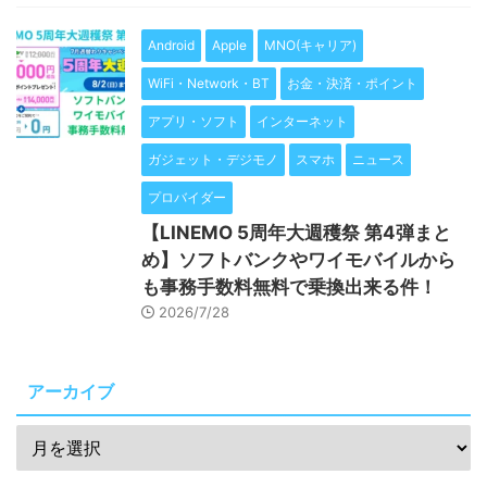
Android
Apple
MNO(キャリア)
WiFi・Network・BT
お金・決済・ポイント
アプリ・ソフト
インターネット
ガジェット・デジモノ
スマホ
ニュース
プロバイダー
【LINEMO 5周年大週穫祭 第4弾まと
め】ソフトバンクやワイモバイルから
も事務手数料無料で乗換出来る件！
2026/7/28
アーカイブ