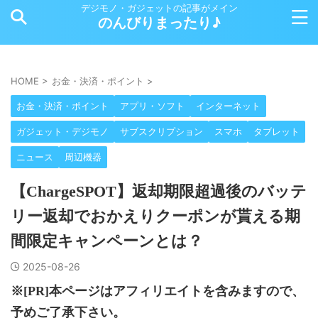
デジモノ・ガジェットの記事がメイン
のんびりまったり♪
HOME
>
お金・決済・ポイント
>
お金・決済・ポイント
アプリ・ソフト
インターネット
ガジェット・デジモノ
サブスクリプション
スマホ
タブレット
ニュース
周辺機器
【ChargeSPOT】返却期限超過後のバッテ
リー返却でおかえりクーポンが貰える期
間限定キャンペーンとは？
2025-08-26
※[PR]本ページはアフィリエイトを含みますので、
予めご了承下さい。