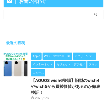
お問い合わせ
最近の投稿
Apple
WiFi・Network・BT
アプリ・ソフト
インターネット
ガジェット・デジモノ
スマホ
ニュース
【AQUOS wish6登場】旧型のwish4
やwish5から買替価値があるのか徹底
検証！
2026/8/6