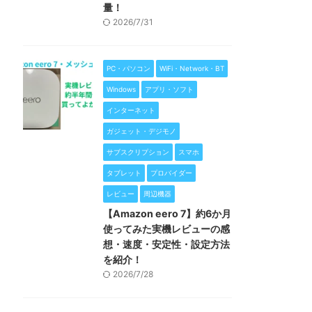
量！
2026/7/31
PC・パソコン
WiFi・Network・BT
Windows
アプリ・ソフト
インターネット
ガジェット・デジモノ
サブスクリプション
スマホ
タブレット
プロバイダー
レビュー
周辺機器
【Amazon eero 7】約6か月
使ってみた実機レビューの感
想・速度・安定性・設定方法
を紹介！
2026/7/28