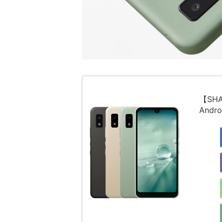
【SHA
Andr