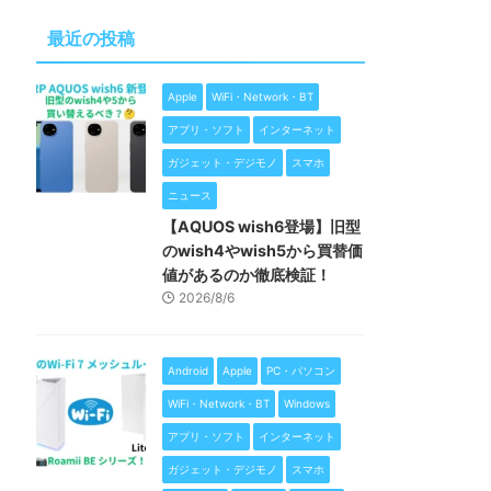
最近の投稿
Apple
WiFi・Network・BT
アプリ・ソフト
インターネット
ガジェット・デジモノ
スマホ
ニュース
【AQUOS wish6登場】旧型
のwish4やwish5から買替価
値があるのか徹底検証！
2026/8/6
Android
Apple
PC・パソコン
WiFi・Network・BT
Windows
アプリ・ソフト
インターネット
ガジェット・デジモノ
スマホ