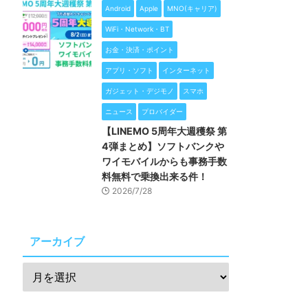
Android
Apple
MNO(キャリア)
WiFi・Network・BT
お金・決済・ポイント
アプリ・ソフト
インターネット
ガジェット・デジモノ
スマホ
ニュース
プロバイダー
【LINEMO 5周年大週穫祭 第
4弾まとめ】ソフトバンクや
ワイモバイルからも事務手数
料無料で乗換出来る件！
2026/7/28
アーカイブ