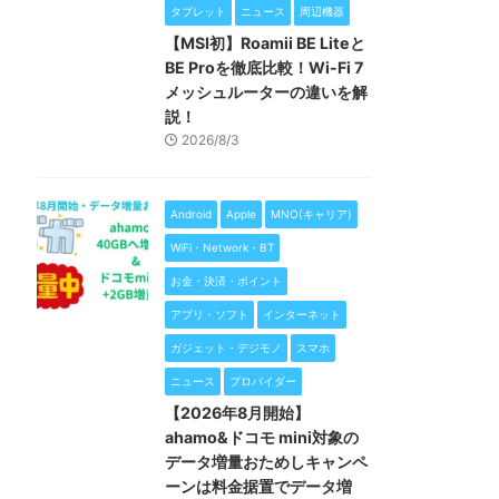
タブレット
ニュース
周辺機器
【MSI初】Roamii BE Liteと
BE Proを徹底比較！Wi-Fi 7
メッシュルーターの違いを解
説！
2026/8/3
Android
Apple
MNO(キャリア)
WiFi・Network・BT
お金・決済・ポイント
アプリ・ソフト
インターネット
ガジェット・デジモノ
スマホ
ニュース
プロバイダー
【2026年8月開始】
ahamo&ドコモ mini対象の
データ増量おためしキャンペ
ーンは料金据置でデータ増