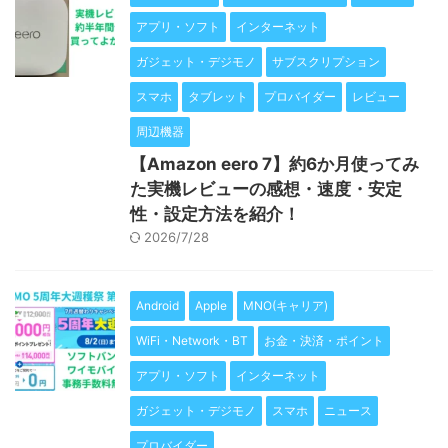
アプリ・ソフト
インターネット
ガジェット・デジモノ
サブスクリプション
スマホ
タブレット
プロバイダー
レビュー
周辺機器
【Amazon eero 7】約6か月使ってみ
た実機レビューの感想・速度・安定
性・設定方法を紹介！
2026/7/28
Android
Apple
MNO(キャリア)
WiFi・Network・BT
お金・決済・ポイント
アプリ・ソフト
インターネット
ガジェット・デジモノ
スマホ
ニュース
プロバイダー