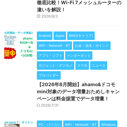
徹底比較！Wi-Fi 7メッシュルーターの
違いを解説！
2026/8/3
Android
Apple
MNO(キャリア)
WiFi・Network・BT
お金・決済・ポイント
アプリ・ソフト
インターネット
ガジェット・デジモノ
スマホ
ニュース
プロバイダー
【2026年8月開始】ahamo&ドコモ
mini対象のデータ増量おためしキャン
ペーンは料金据置でデータ増量！
2026/7/31
PC・パソコン
WiFi・Network・BT
Windows