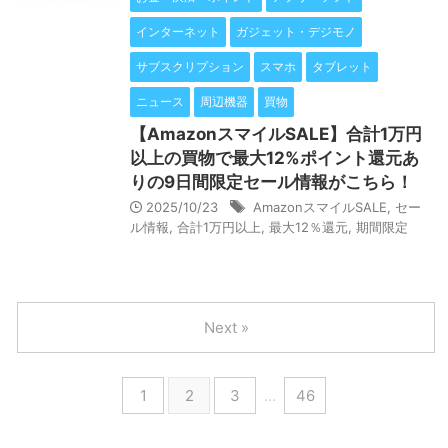
インターネット
ガジェット・デジモノ
サブスクリプション
スマホ
タブレット
ニュース
周辺機器
買物
【AmazonスマイルSALE】合計1万円
以上の買物で最大12%ポイント還元あ
りの9日間限定セール情報がこちら！
2025/10/23
AmazonスマイルSALE
,
セー
ル情報
,
合計1万円以上
,
最大12％還元
,
期間限定
Next »
1
2
3
…
46