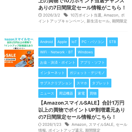
上の買物で10万ポイント当選チャンス
ありの7日間限定セール情報がこちら！
2026/3/2
10万ポイント当選
,
Amazon
,
ポ
イントアップキャンペーン
,
新生活セール
,
期間限定
Android
Apple
IoT
PC・パソコン
STB
WiFi・Network・BT
Windows
お金・決済・ポイント
アプリ・ソフト
インターネット
ガジェット・デジモノ
サブスクリプション
スマホ
タブレット
ニュース
周辺機器
家電
買物
【AmazonスマイルSALE】合計1万円
以上の買物でポイントUP割増還元あり
の7日間限定セール情報がこちら！
2026/1/23
Amazon
,
スマイルSALE
,
セール
情報
,
ポイントアップ還元
,
期間限定