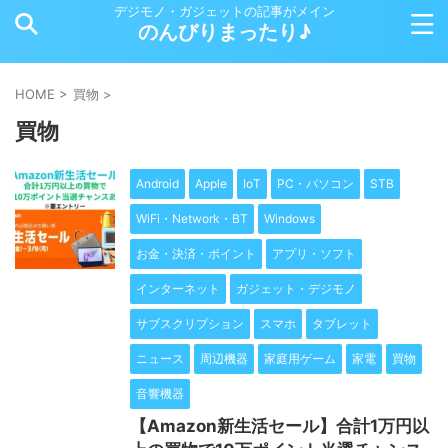
デジモノ・ガジェットの記事がメイン
のんびりまったり♪
HOME
>
買物
>
買物
Android
Apple
IoT
PC・パソコン
STB
WiFi・Network・BT
Windows
お金・決済・ポイント
アプリ・ソフト
インターネット
ガジェット・デジモノ
サブスクリプション
スマホ
タブレット
ニュース
周辺機器
家庭用ゲーム
家電
買物
音響機器
【Amazon新生活セール】合計1万円以