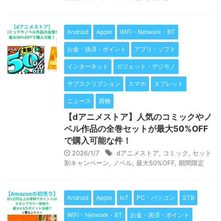
Android
Apple
WiFi・Network・BT
お金・決済・ポイント
アプリ・ソフト
インターネット
ガジェット・デジモノ
サブスクリプション
スマホ
タブレット
ニュース
買物
【dアニメストア】人気のコミックやノ
ベル作品の全巻セットが最大50%OFF
で購入可能な件！
2026/1/7
dアニメストア
,
コミック
,
セット
割キャンペーン
,
ノベル
,
最大50%OFF
,
期間限定
Android
Apple
IoT
PC・パソコン
STB
WiFi・Network・BT
お金・決済・ポイント