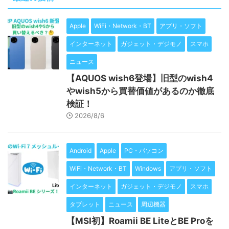
Apple
WiFi・Network・BT
アプリ・ソフト
インターネット
ガジェット・デジモノ
スマホ
ニュース
【AQUOS wish6登場】旧型のwish4
やwish5から買替価値があるのか徹底
検証！
2026/8/6
Android
Apple
PC・パソコン
WiFi・Network・BT
Windows
アプリ・ソフト
インターネット
ガジェット・デジモノ
スマホ
タブレット
ニュース
周辺機器
【MSI初】Roamii BE LiteとBE Proを