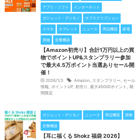
アプリ・ソフト
インターネット
ガジェット・デジモノ
サブスクリプション
スマホ
タブレット
ニュース
周辺機器
家電
買物
音響機器
【Amazon初売り】合計1万円以上の買
物でポイントUP&スタンプラリー参加
で最大4.5万ポイント当選ありセール開
催！
2026/1/3
Amazon
,
スタンプラリー
,
セール
情報
,
ポイントUP
,
初売り
,
最大45000ポイント
,
期
間限定
ガジェット・デジモノ
ニュース
周辺機器
買物
音響機器
【耳に福くる Shokz 福袋 2026】