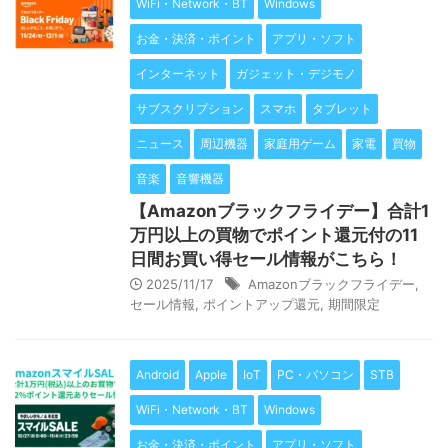
WiFi・Network・BT
Windows
お金・決済・ポイント
アプリ・ソフト
インターネット
ガジェット・デジモノ
サブスクリプション
スマホ
タブレット
ニュース
周辺機器
家庭用ゲーム
家電
買物
音楽
音響機器
【Amazonブラックフライデー】合計1
万円以上の買物でポイント還元付の11
日間お買い得セール情報がこちら！
2025/11/17
Amazonブラックフライデー
,
セール情報
,
ポイントアップ還元
,
期間限定
Android
Apple
IoT
PC・パソコン
STB
WiFi・Network・BT
Windows
お金・決済・ポイント
アプリ・ソフト