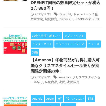
OPENFIT同梱の数量限定セットが税込
2〇,880円！
2025/12/15
OpenFit
,
キャンペーン情報
,
数量限定
,
期間限定
,
耳に福くる Shokz 福袋 2026
お金・決済・ポイント
アプリ・ソフト
インターネット
ガジェット・デジモノ
ニュース
買物
【Amazon】冬物商品がお得に購入可
能なクリスマスタイムセール祭りが期
間限定開催の件！
2025/12/11
Amazon
,
クリスマスタイムセ
ール祭り
,
冬物商品
,
期間
,
期間限定
Android
Apple
IoT
PC・パソコン
STB