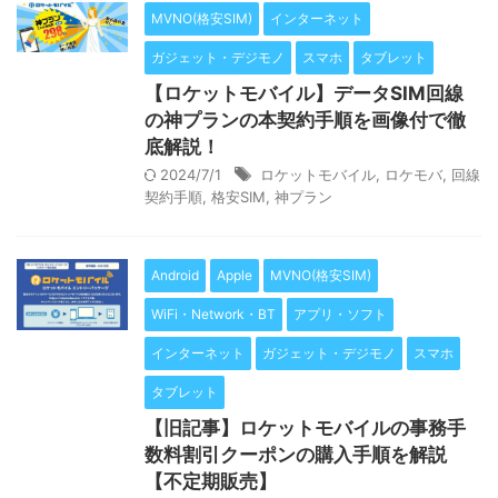
MVNO(格安SIM)
インターネット
ガジェット・デジモノ
スマホ
タブレット
【ロケットモバイル】データSIM回線
の神プランの本契約手順を画像付で徹
底解説！
2024/7/1
ロケットモバイル
,
ロケモバ
,
回線
契約手順
,
格安SIM
,
神プラン
Android
Apple
MVNO(格安SIM)
WiFi・Network・BT
アプリ・ソフト
インターネット
ガジェット・デジモノ
スマホ
タブレット
【旧記事】ロケットモバイルの事務手
数料割引クーポンの購入手順を解説
【不定期販売】