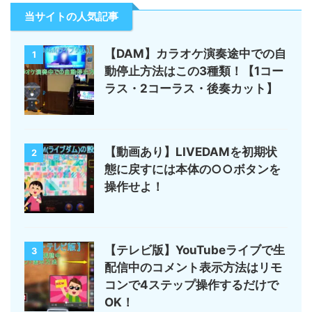
当サイトの人気記事
【DAM】カラオケ演奏途中での自
1
動停止方法はこの3種類！【1コー
ラス・2コーラス・後奏カット】
【動画あり】LIVEDAMを初期状
2
態に戻すには本体の○○ボタンを
操作せよ！
【テレビ版】YouTubeライブで生
3
配信中のコメント表示方法はリモ
コンで4ステップ操作するだけで
OK！