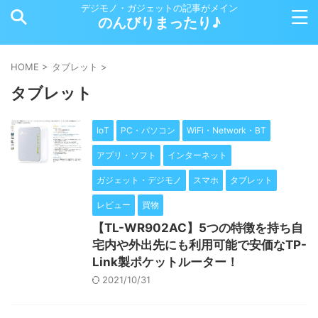
デジモノ・ガジェットの記事がメイン
のんびりまったり♪
HOME
>
タブレット
>
タブレット
IoT
PC・パソコン
WiFi・Network・BT
アプリ・ソフト
インターネット
ガジェット・デジモノ
スマホ
タブレット
レビュー
買物
【TL-WR902AC】5つの特徴を持ち自
宅内や外出先にも利用可能で安価なTP-
Link製ポケットルーター！
2021/10/31