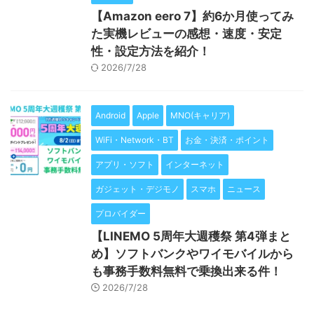
【Amazon eero 7】約6か月使ってみ
た実機レビューの感想・速度・安定
性・設定方法を紹介！
2026/7/28
Android
Apple
MNO(キャリア)
WiFi・Network・BT
お金・決済・ポイント
アプリ・ソフト
インターネット
ガジェット・デジモノ
スマホ
ニュース
プロバイダー
【LINEMO 5周年大週穫祭 第4弾まと
め】ソフトバンクやワイモバイルから
も事務手数料無料で乗換出来る件！
2026/7/28