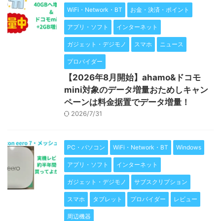
WiFi・Network・BT
お金・決済・ポイント
アプリ・ソフト
インターネット
ガジェット・デジモノ
スマホ
ニュース
プロバイダー
【2026年8月開始】ahamo&ドコモ
mini対象のデータ増量おためしキャン
ペーンは料金据置でデータ増量！
2026/7/31
PC・パソコン
WiFi・Network・BT
Windows
アプリ・ソフト
インターネット
ガジェット・デジモノ
サブスクリプション
スマホ
タブレット
プロバイダー
レビュー
周辺機器