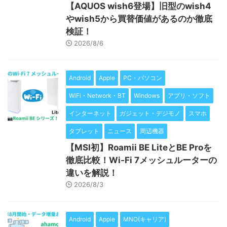
【AQUOS wish6登場】旧型のwish4
やwish5から買替価値があるのか徹底
検証！
2026/8/6
Android
Apple
PC・パソコン
WiFi・Network・BT
Windows
アプリ・ソフト
インターネット
ガジェット・デジモノ
スマホ
タブレット
ニュース
周辺機器
【MSI初】Roamii BE LiteとBE Proを
徹底比較！Wi-Fi 7メッシュルーターの
違いを解説！
2026/8/3
Android
Apple
MNO(キャリア)