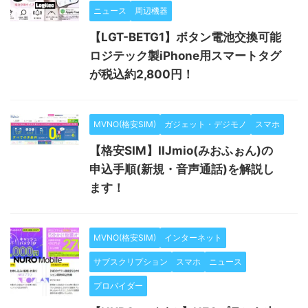
ニュース
周辺機器
【LGT-BETG1】ボタン電池交換可能
ロジテック製iPhone用スマートタグ
が税込約2,800円！
MVNO(格安SIM)
ガジェット・デジモノ
スマホ
【格安SIM】IIJmio(みおふぉん)の
申込手順(新規・音声通話)を解説し
ます！
MVNO(格安SIM)
インターネット
サブスクリプション
スマホ
ニュース
プロバイダー