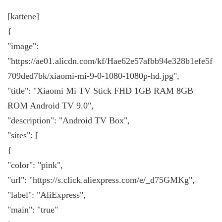
[kattene]
{
"image":
"https://ae01.alicdn.com/kf/Hae62e57afbb94e328b1efe5f
709ded7bk/xiaomi-mi-9-0-1080-1080p-hd.jpg",
"title": "Xiaomi Mi TV Stick FHD 1GB RAM 8GB
ROM Android TV 9.0",
"description": "Android TV Box",
"sites": [
{
"color": "pink",
"url": "https://s.click.aliexpress.com/e/_d75GMKg",
"label": "AliExpress",
"main": "true"