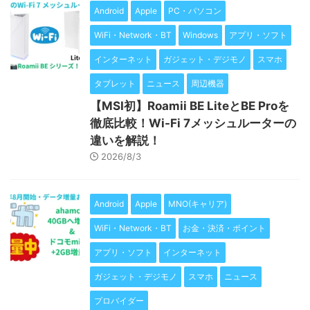
Android
Apple
PC・パソコン
WiFi・Network・BT
Windows
アプリ・ソフト
インターネット
ガジェット・デジモノ
スマホ
タブレット
ニュース
周辺機器
【MSI初】Roamii BE LiteとBE Proを
徹底比較！Wi-Fi 7メッシュルーターの
違いを解説！
2026/8/3
Android
Apple
MNO(キャリア)
WiFi・Network・BT
お金・決済・ポイント
アプリ・ソフト
インターネット
ガジェット・デジモノ
スマホ
ニュース
プロバイダー