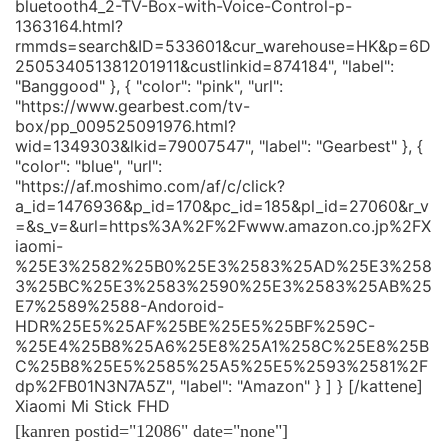
bluetooth4_2-TV-Box-with-Voice-Control-p-
1363164.html?
rmmds=search&ID=533601&cur_warehouse=HK&p=6D
250534051381201911&custlinkid=874184", "label":
"Banggood" }, { "color": "pink", "url":
"https://www.gearbest.com/tv-
box/pp_009525091976.html?
wid=1349303&lkid=79007547", "label": "Gearbest" }, {
"color": "blue", "url":
"https://af.moshimo.com/af/c/click?
a_id=1476936&p_id=170&pc_id=185&pl_id=27060&r_v
=&s_v=&url=https%3A%2F%2Fwww.amazon.co.jp%2FX
iaomi-
%25E3%2582%25B0%25E3%2583%25AD%25E3%258
3%25BC%25E3%2583%2590%25E3%2583%25AB%25
E7%2589%2588-Andoroid-
HDR%25E5%25AF%25BE%25E5%25BF%259C-
%25E4%25B8%25A6%25E8%25A1%258C%25E8%25B
C%25B8%25E5%2585%25A5%25E5%2593%2581%2F
dp%2FB01N3N7A5Z", "label": "Amazon" } ] } [/kattene]
Xiaomi Mi Stick FHD
[kanren postid="12086" date="none"]