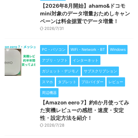
【2026年8月開始】ahamo&ドコモ
mini対象のデータ増量おためしキャン
ペーンは料金据置でデータ増量！
2026/7/31
PC・パソコン
WiFi・Network・BT
Windows
アプリ・ソフト
インターネット
ガジェット・デジモノ
サブスクリプション
スマホ
タブレット
プロバイダー
レビュー
周辺機器
【Amazon eero 7】約6か月使ってみ
た実機レビューの感想・速度・安定
性・設定方法を紹介！
2026/7/28