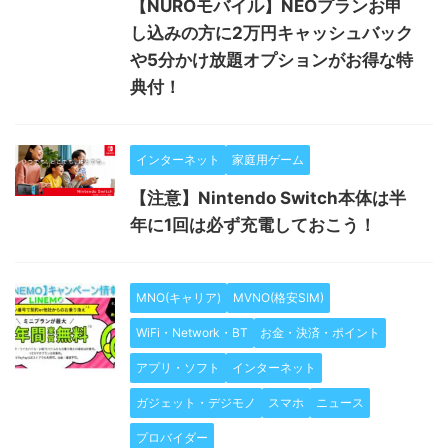
【NUROモバイル】NEOプランお申
し込みの方に2万円キャッシュバック
や5分かけ放題オプションがお得な特
典付！
インターネット
家庭用ゲーム
【注意】Nintendo Switch本体は半
年に1回は必ず充電しておこう！
MNO(キャリア)
MVNO(格安SIM)
WiFi・Network・BT
お金・決済・ポイント
アプリ・ソフト
インターネット
ガジェット・デジモノ
スマホ
ニュース
プロバイダー