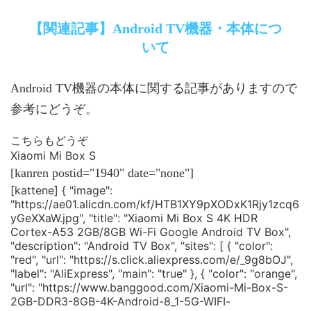
【関連記事】Android TV機器・本体につ
いて
Android TV機器の本体に関する記事がありますので
参考にどうぞ。
こちらもどうぞ
Xiaomi Mi Box S
[kanren postid="1940" date="none"]
[kattene] { "image":
"https://ae01.alicdn.com/kf/HTB1XY9pXODxK1Rjy1zcq6
yGeXXaW.jpg", "title": "Xiaomi Mi Box S 4K HDR
Cortex-A53 2GB/8GB Wi-Fi Google Android TV Box",
"description": "Android TV Box", "sites": [ { "color":
"red", "url": "https://s.click.aliexpress.com/e/_9g8bOJ",
"label": "AliExpress", "main": "true" }, { "color": "orange",
"url": "https://www.banggood.com/Xiaomi-Mi-Box-S-
2GB-DDR3-8GB-4K-Android-8_1-5G-WIFI-