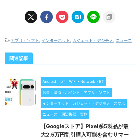
-
アプリ・ソフト
,
インターネット
,
ガジェット・デジモノ
,
ニュース
関連記事
Android
IoT
WiFi・Network・BT
お金・決済・ポイント
アプリ・ソフト
インターネット
ガジェット・デジモノ
スマホ
ニュース
周辺機器
買物
【Googleストア】Pixel系5製品が最
大2.5万円割引購入可能を含むサマー