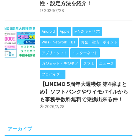
性・設定方法を紹介！
2026/7/28
Android
Apple
MNO(キャリア)
WiFi・Network・BT
お金・決済・ポイント
アプリ・ソフト
インターネット
ガジェット・デジモノ
スマホ
ニュース
プロバイダー
【LINEMO 5周年大週穫祭 第4弾まと
め】ソフトバンクやワイモバイルから
も事務手数料無料で乗換出来る件！
2026/7/28
アーカイブ