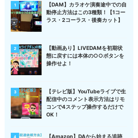
【DAM】カラオケ演奏途中での自
1
動停止方法はこの3種類！【1コー
ラス・2コーラス・後奏カット】
【動画あり】LIVEDAMを初期状
2
態に戻すには本体の○○ボタンを
操作せよ！
【テレビ版】YouTubeライブで生
3
配信中のコメント表示方法はリモ
コンで4ステップ操作するだけで
OK！
【Amazon】DAから始まる追跡
4