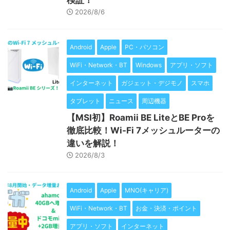
2026/8/6
Android
Apple
PC・パソコン
WiFi・Network・BT
Windows
アプリ・ソフト
インターネット
ガジェット・デジモノ
スマホ
タブレット
ニュース
周辺機器
【MSI初】Roamii BE LiteとBE Proを
徹底比較！Wi-Fi 7メッシュルーターの
違いを解説！
2026/8/3
Android
Apple
MNO(キャリア)
WiFi・Network・BT
お金・決済・ポイント
アプリ・ソフト
インターネット