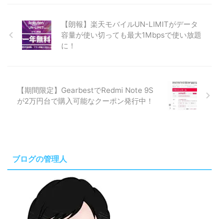
【朗報】楽天モバイルUN-LIMITがデータ
容量が使い切っても最大1Mbpsで使い放題
に！
【期間限定】GearbestでRedmi Note 9S
が2万円台で購入可能なクーポン発行中！
ブログの管理人