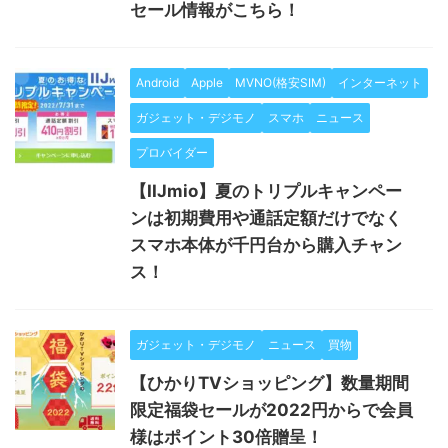
セール情報がこちら！
Android
Apple
MVNO(格安SIM)
インターネット
ガジェット・デジモノ
スマホ
ニュース
プロバイダー
【IIJmio】夏のトリプルキャンペー
ンは初期費用や通話定額だけでなく
スマホ本体が千円台から購入チャン
ス！
ガジェット・デジモノ
ニュース
買物
【ひかりTVショッピング】数量期間
限定福袋セールが2022円からで会員
様はポイント30倍贈呈！