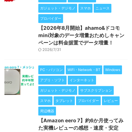
ガジェット・デジモノ
スマホ
ニュース
プロバイダー
【2026年8月開始】ahamo&ドコモ
mini対象のデータ増量おためしキャン
ペーンは料金据置でデータ増量！
2026/7/31
PC・パソコン
WiFi・Network・BT
Windows
アプリ・ソフト
インターネット
ガジェット・デジモノ
サブスクリプション
スマホ
タブレット
プロバイダー
レビュー
周辺機器
【Amazon eero 7】約6か月使ってみ
た実機レビューの感想・速度・安定