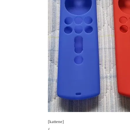
[kattene]
{