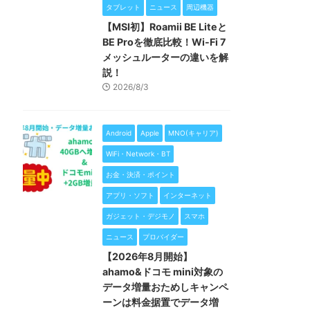
タブレット
ニュース
周辺機器
【MSI初】Roamii BE Liteと
BE Proを徹底比較！Wi-Fi 7
メッシュルーターの違いを解
説！
2026/8/3
Android
Apple
MNO(キャリア)
WiFi・Network・BT
お金・決済・ポイント
アプリ・ソフト
インターネット
ガジェット・デジモノ
スマホ
ニュース
プロバイダー
【2026年8月開始】
ahamo&ドコモ mini対象の
データ増量おためしキャンペ
ーンは料金据置でデータ増