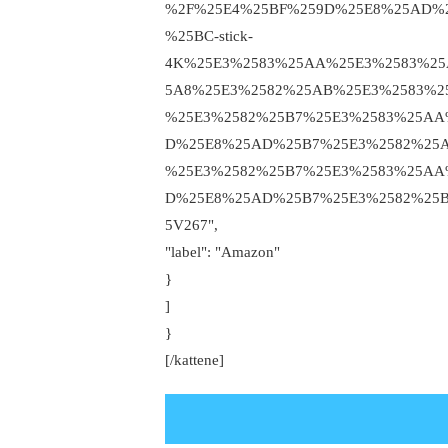
%2F%25E4%25BF%259D%25E8%25AD%2
%25BC-stick-
4K%25E3%2583%25AA%25E3%2583%25
5A8%25E3%2582%25AB%25E3%2583%2
%25E3%2582%25B7%25E3%2583%25AA
D%25E8%25AD%25B7%25E3%2582%25A
%25E3%2582%25B7%25E3%2583%25AA
D%25E8%25AD%25B7%25E3%2582%25B
5V267",
"label": "Amazon"
}
]
}
[/kattene]