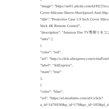
"image": "https://ae01.alicdn.com/kf/H233
Cover-Silicone-Sleeve-Shockproof-Anti-Sli
"title": "Protective Case 5.9 Inch Cover Sil
Stick 4K Remote Control",
"description": "Amazon Fire TV専用リ
"sites": [
{
"color": "red",
"url": "http://s.click.aliexpress.com/e/ntaFotn
"label": "AliExpress",
"main": "true"
},
{
"color": "blue",
"url": "https://af.moshimo.com/af/c/click?
a_id=1476936&p_id=170&pc_id=185&pl_