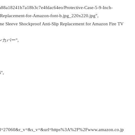
cca88a18241b7a18b3c7e4fdac64eo/Protective-Case-5-9-Inch-
p-Replacement-for-Amazon-font-b.jpg_220x220.jpg",
icone Sleeve Shockproof Anti-Slip Replacement for Amazon Fire TV
モコンカバー",
S",
id=27060&r_v=&s_v=&url=https%3A%2F%2Fwww.amazon.co.jp