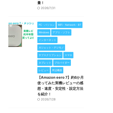
量！
2026/7/31
PC・パソコン
WiFi・Network・BT
Windows
アプリ・ソフト
インターネット
ガジェット・デジモノ
サブスクリプション
スマホ
タブレット
プロバイダー
レビュー
周辺機器
【Amazon eero 7】約6か月
使ってみた実機レビューの感
想・速度・安定性・設定方法
を紹介！
2026/7/28