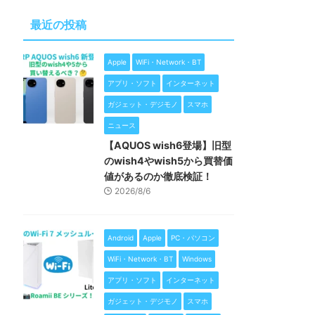
最近の投稿
Apple
WiFi・Network・BT
アプリ・ソフト
インターネット
ガジェット・デジモノ
スマホ
ニュース
【AQUOS wish6登場】旧型
のwish4やwish5から買替価
値があるのか徹底検証！
2026/8/6
Android
Apple
PC・パソコン
WiFi・Network・BT
Windows
アプリ・ソフト
インターネット
ガジェット・デジモノ
スマホ