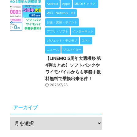
Android
Apple
MNO(キャリア)
WiFi・Network・BT
お金・決済・ポイント
アプリ・ソフト
インターネット
ガジェット・デジモノ
スマホ
ニュース
プロバイダー
【LINEMO 5周年大週穫祭 第
4弾まとめ】ソフトバンクや
ワイモバイルからも事務手数
料無料で乗換出来る件！
2026/7/28
アーカイブ