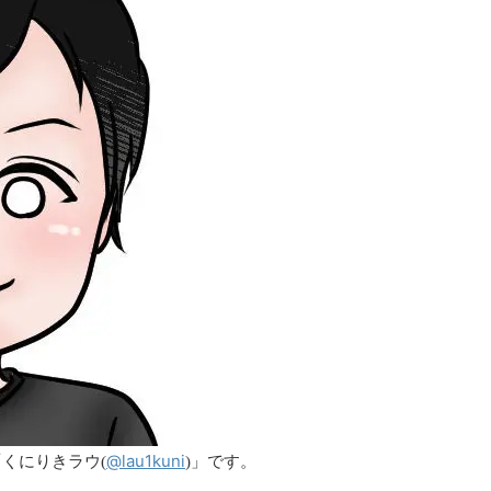
@lau1kuni
の「くにりきラウ(
)」です。