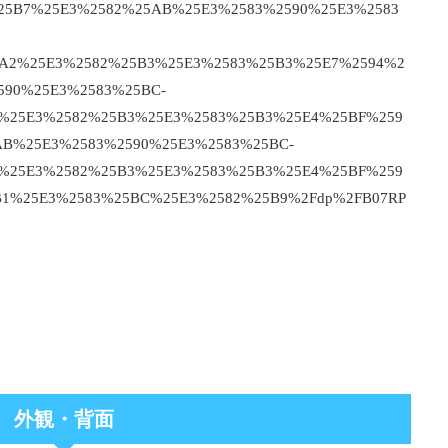
5B7%25E3%2582%25AB%25E3%2583%2590%25E3%2583
A2%25E3%2582%25B3%25E3%2583%25B3%25E7%2594%2
590%25E3%2583%25BC-
%25E3%2582%25B3%25E3%2583%25B3%25E4%25BF%259
B%25E3%2583%2590%25E3%2583%25BC-
%25E3%2582%25B3%25E3%2583%25B3%25E4%25BF%259
1%25E3%2583%25BC%25E3%2582%25B9%2Fdp%2FB07RP
外観・背面