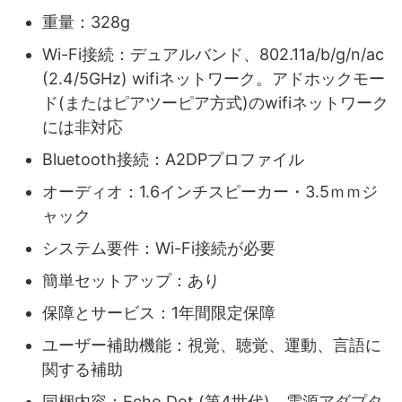
重量：328g
Wi-Fi接続：デュアルバンド、802.11a/b/g/n/ac
(2.4/5GHz) wifiネットワーク。アドホックモー
ド(またはピアツーピア方式)のwifiネットワーク
には非対応
Bluetooth接続：A2DPプロファイル
オーディオ：1.6インチスピーカー・3.5ｍｍジ
ャック
システム要件：Wi-Fi接続が必要
簡単セットアップ：あり
保障とサービス：1年間限定保障
ユーザー補助機能：視覚、聴覚、運動、言語に
関する補助
同梱内容：Echo Dot (第4世代)、電源アダプタ