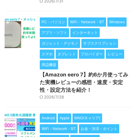
2026/7/31
PC・パソコン
WiFi・Network・BT
Windows
アプリ・ソフト
インターネット
ガジェット・デジモノ
サブスクリプション
スマホ
タブレット
プロバイダー
レビュー
周辺機器
【Amazon eero 7】約6か月使ってみ
た実機レビューの感想・速度・安定
性・設定方法を紹介！
2026/7/28
Android
Apple
MNO(キャリア)
WiFi・Network・BT
お金・決済・ポイント