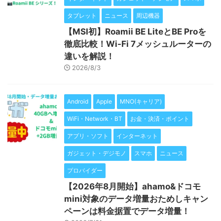
タブレット
ニュース
周辺機器
【MSI初】Roamii BE LiteとBE Proを
徹底比較！Wi-Fi 7メッシュルーターの
違いを解説！
2026/8/3
Android
Apple
MNO(キャリア)
WiFi・Network・BT
お金・決済・ポイント
アプリ・ソフト
インターネット
ガジェット・デジモノ
スマホ
ニュース
プロバイダー
【2026年8月開始】ahamo&ドコモ
mini対象のデータ増量おためしキャン
ペーンは料金据置でデータ増量！