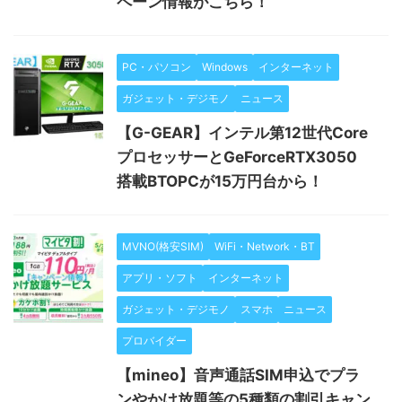
ペーン情報がこちら！
PC・パソコン
Windows
インターネット
ガジェット・デジモノ
ニュース
【G-GEAR】インテル第12世代Core
プロセッサーとGeForceRTX3050
搭載BTOPCが15万円台から！
MVNO(格安SIM)
WiFi・Network・BT
アプリ・ソフト
インターネット
ガジェット・デジモノ
スマホ
ニュース
プロバイダー
【mineo】音声通話SIM申込でプラ
ンやかけ放題等の5種類の割引キャン