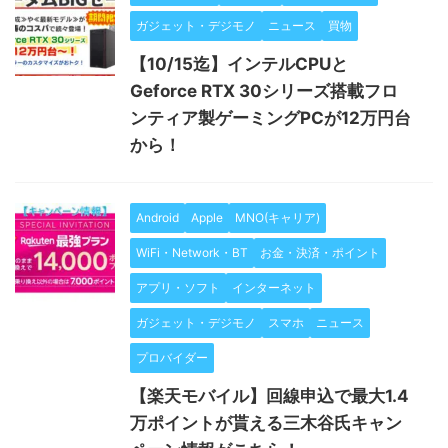
ガジェット・デジモノ
ニュース
買物
【10/15迄】インテルCPUと
Geforce RTX 30シリーズ搭載フロ
ンティア製ゲーミングPCが12万円台
から！
Android
Apple
MNO(キャリア)
WiFi・Network・BT
お金・決済・ポイント
アプリ・ソフト
インターネット
ガジェット・デジモノ
スマホ
ニュース
プロバイダー
【楽天モバイル】回線申込で最大1.4
万ポイントが貰える三木谷氏キャン