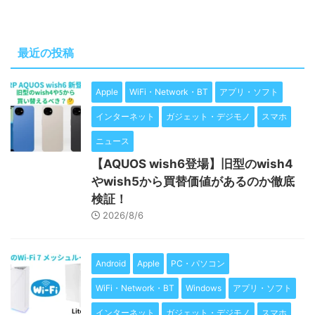
最近の投稿
Apple
WiFi・Network・BT
アプリ・ソフト
インターネット
ガジェット・デジモノ
スマホ
ニュース
【AQUOS wish6登場】旧型のwish4
やwish5から買替価値があるのか徹底
検証！
2026/8/6
Android
Apple
PC・パソコン
WiFi・Network・BT
Windows
アプリ・ソフト
インターネット
ガジェット・デジモノ
スマホ