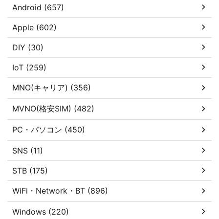
Android (657)
Apple (602)
DIY (30)
IoT (259)
MNO(キャリア) (356)
MVNO(格安SIM) (482)
PC・パソコン (450)
SNS (11)
STB (175)
WiFi・Network・BT (896)
Windows (220)