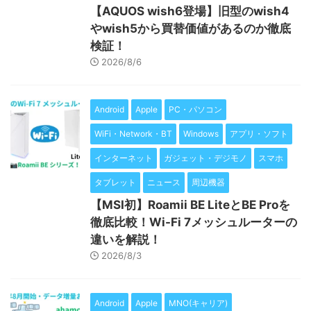
【AQUOS wish6登場】旧型のwish4
やwish5から買替価値があるのか徹底
検証！
2026/8/6
Android
Apple
PC・パソコン
WiFi・Network・BT
Windows
アプリ・ソフト
インターネット
ガジェット・デジモノ
スマホ
タブレット
ニュース
周辺機器
【MSI初】Roamii BE LiteとBE Proを
徹底比較！Wi-Fi 7メッシュルーターの
違いを解説！
2026/8/3
Android
Apple
MNO(キャリア)