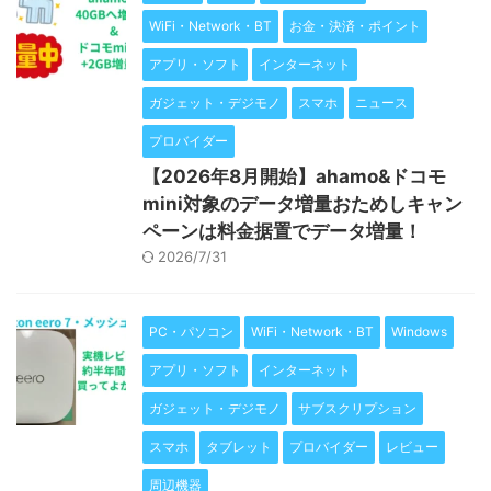
WiFi・Network・BT
お金・決済・ポイント
アプリ・ソフト
インターネット
ガジェット・デジモノ
スマホ
ニュース
プロバイダー
【2026年8月開始】ahamo&ドコモ
mini対象のデータ増量おためしキャン
ペーンは料金据置でデータ増量！
2026/7/31
PC・パソコン
WiFi・Network・BT
Windows
アプリ・ソフト
インターネット
ガジェット・デジモノ
サブスクリプション
スマホ
タブレット
プロバイダー
レビュー
周辺機器