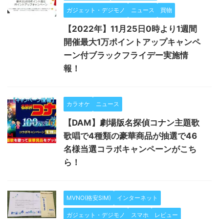
ガジェット・デジモノ
ニュース
買物
【2022年】11月25日0時より1週間
開催最大1万ポイントアップキャンペ
ーン付ブラックフライデー実施情
報！
カラオケ
ニュース
【DAM】劇場版名探偵コナン主題歌
歌唱で4種類の豪華商品が抽選で46
名様当選コラボキャンペーンがこち
ら！
MVNO(格安SIM)
インターネット
ガジェット・デジモノ
スマホ
レビュー