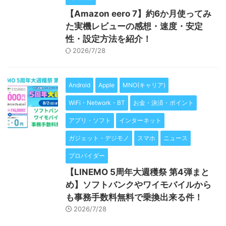
【Amazon eero 7】約6か月使ってみ
た実機レビューの感想・速度・安定
性・設定方法を紹介！
2026/7/28
Android
Apple
MNO(キャリア)
WiFi・Network・BT
お金・決済・ポイント
アプリ・ソフト
インターネット
ガジェット・デジモノ
スマホ
ニュース
プロバイダー
【LINEMO 5周年大週穫祭 第4弾まと
め】ソフトバンクやワイモバイルから
も事務手数料無料で乗換出来る件！
2026/7/28