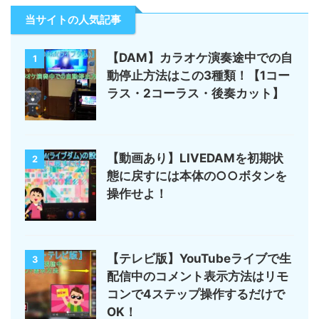
当サイトの人気記事
【DAM】カラオケ演奏途中での自
1
動停止方法はこの3種類！【1コー
ラス・2コーラス・後奏カット】
【動画あり】LIVEDAMを初期状
2
態に戻すには本体の○○ボタンを
操作せよ！
【テレビ版】YouTubeライブで生
3
配信中のコメント表示方法はリモ
コンで4ステップ操作するだけで
OK！