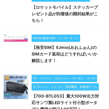
【ロケットモバイル】ステッカープ
レゼント品が到着後の開封結果がこ
ちら！
MVNO(格安SIM)
インターネット
【格安SIM】IIJmio(みおふぉん)の
SIMカード返却はどうすればいいか
解説します！
PC・パソコン
ガジェット・デジモノ
スマホ
タブレット
ニュース
周辺機器
家庭用ゲーム
【700-BTL053】最大100W出力対
応サンワ製LEDライト付小型ポータ