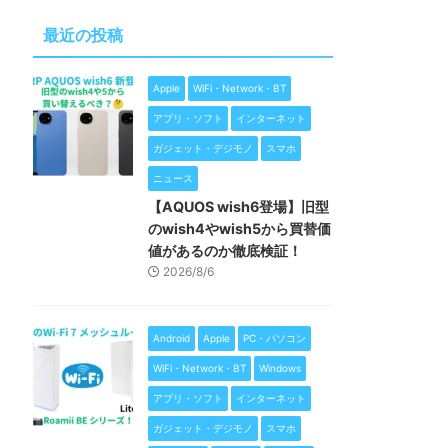
最近の投稿
Apple
WiFi・Network・BT
アプリ・ソフト
インターネット
ガジェット・デジモノ
スマホ
ニュース
【AQUOS wish6登場】旧型
のwish4やwish5から買替価
値があるのか徹底検証！
2026/8/6
Android
Apple
PC・パソコン
WiFi・Network・BT
Windows
アプリ・ソフト
インターネット
ガジェット・デジモノ
スマホ