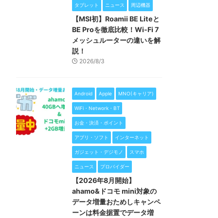
タブレット
ニュース
周辺機器
【MSI初】Roamii BE Liteと
BE Proを徹底比較！Wi-Fi 7
メッシュルーターの違いを解
説！
2026/8/3
Android
Apple
MNO(キャリア)
WiFi・Network・BT
お金・決済・ポイント
アプリ・ソフト
インターネット
ガジェット・デジモノ
スマホ
ニュース
プロバイダー
【2026年8月開始】
ahamo&ドコモ mini対象の
データ増量おためしキャンペ
ーンは料金据置でデータ増