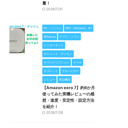
量！
2026/7/31
PC・パソコン
WiFi・Network・BT
Windows
アプリ・ソフト
インターネット
ガジェット・デジモノ
サブスクリプション
スマホ
タブレット
プロバイダー
レビュー
周辺機器
【Amazon eero 7】約6か月
使ってみた実機レビューの感
想・速度・安定性・設定方法
を紹介！
2026/7/28