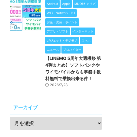
Android
Apple
MNO(キャリア)
WiFi・Network・BT
お金・決済・ポイント
アプリ・ソフト
インターネット
ガジェット・デジモノ
スマホ
ニュース
プロバイダー
【LINEMO 5周年大週穫祭 第
4弾まとめ】ソフトバンクや
ワイモバイルからも事務手数
料無料で乗換出来る件！
2026/7/28
アーカイブ