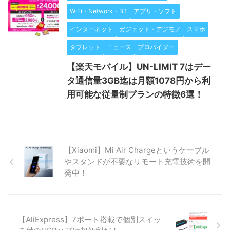
WiFi・Network・BT
アプリ・ソフト
インターネット
ガジェット・デジモノ
スマホ
タブレット
ニュース
プロバイダー
【楽天モバイル】UN-LIMIT 7はデー
タ通信量3GB迄は月額1078円から利
用可能な従量制プランの特徴6選！
【Xiaomi】Mi Air Chargeというケーブル
やスタンドが不要なリモート充電技術を開
発中！
【AliExpress】7ポート搭載で個別スイッ