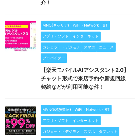
介！
MNO(キャリア)
WiFi・Network・BT
アプリ・ソフト
インターネット
ガジェット・デジモノ
スマホ
ニュース
プロバイダー
【楽天モバイルAIアシスタント2.0】
チャット形式で来店予約や新規回線
契約などが利用可能な件！
MVNO(格安SIM)
WiFi・Network・BT
アプリ・ソフト
インターネット
ガジェット・デジモノ
スマホ
タブレット