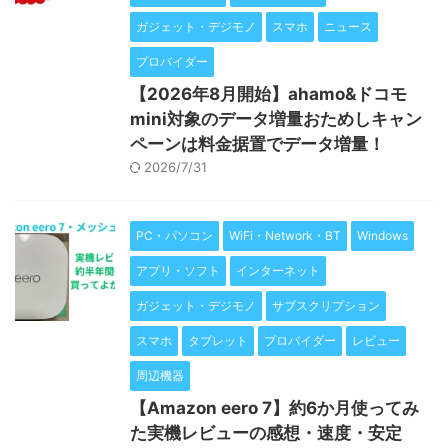
ガジェット・デジモノ
スマホ
ニュース
プロバイダー
【2026年8月開始】ahamo&ドコモ
mini対象のデータ増量おためしキャン
ペーンは料金据置でデータ増量！
2026/7/31
PC・パソコン
WiFi・Network・BT
Windows
アプリ・ソフト
インターネット
ガジェット・デジモノ
サブスクリプション
スマホ
タブレット
プロバイダー
レビュー
周辺機器
【Amazon eero 7】約6か月使ってみ
た実機レビューの感想・速度・安定