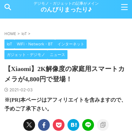
デジモノ・ガジェットの記事がメイン
のんびりまったり♪
HOME
>
IoT
>
IoT
WiFi・Network・BT
インターネット
ガジェット・デジモノ
ニュース
【Xiaomi】2K解像度の家庭用スマートカ
メラが4,800円で登場！
2021-02-03
※[PR]本ページはアフィリエイトを含みますので、
予めご了承下さい。