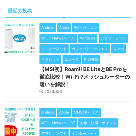
最近の投稿
Android
Apple
PC・パソコン
WiFi・Network・BT
Windows
アプリ・ソフト
インターネット
ガジェット・デジモノ
スマホ
タブレット
ニュース
周辺機器
【MSI初】Roamii BE LiteとBE Proを
徹底比較！Wi-Fi 7メッシュルーターの
違いを解説！
2026/8/3
Android
Apple
MNO(キャリア)
WiFi・Network・BT
お金・決済・ポイント
アプリ・ソフト
インターネット