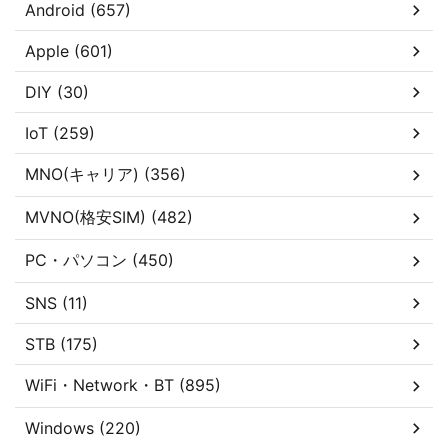
Android (657)
Apple (601)
DIY (30)
IoT (259)
MNO(キャリア) (356)
MVNO(格安SIM) (482)
PC・パソコン (450)
SNS (11)
STB (175)
WiFi・Network・BT (895)
Windows (220)