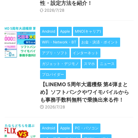
性・設定方法を紹介！
2026/7/28
Android
Apple
MNO(キャリア)
WiFi・Network・BT
お金・決済・ポイント
アプリ・ソフト
インターネット
ガジェット・デジモノ
スマホ
ニュース
プロバイダー
【LINEMO 5周年大週穫祭 第4弾まと
め】ソフトバンクやワイモバイルから
も事務手数料無料で乗換出来る件！
2026/7/28
Android
Apple
PC・パソコン