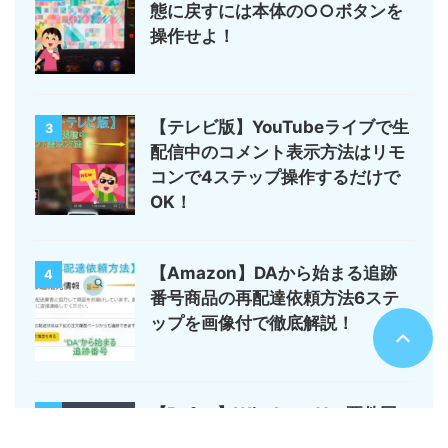
態に戻すには本体の○○ボタンを
操作せよ！
【テレビ版】YouTubeライブで生
3
配信中のコメント表示方法はリモ
コンで4ステップ操作するだけで
OK！
【Amazon】DAから始まる追跡
4
番号商品の再配達依頼方法6ステ
ップを画像付で徹底解説！
【Rufus】Windows11の要件回
5
避可能なUSBインストールメディ