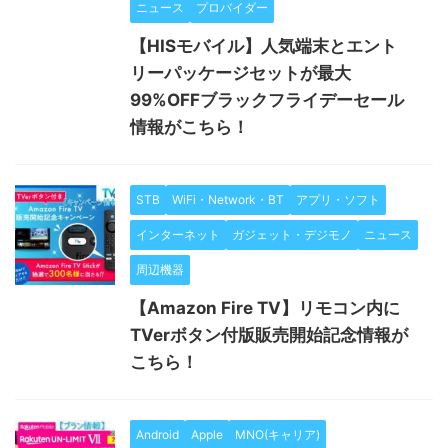
ニュース
プロバイダー
【HISモバイル】人気端末とエント
リーパッケージセットが最大
99%OFFブラックフライデーセール
情報がこちら！
STB
WiFi・Network・BT
アプリ・ソフト
インターネット
ガジェット・デジモノ
ニュース
周辺機器
【Amazon Fire TV】リモコン内に
TVerボタン付版販売開始記念情報が
こちら！
Android
Apple
MNO(キャリア)