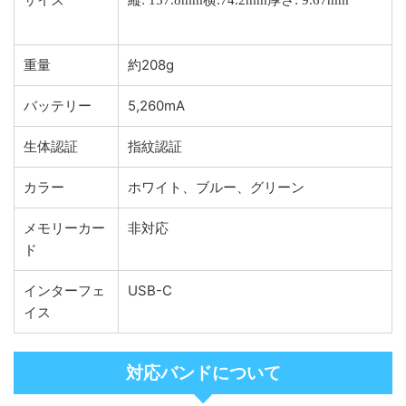
縦: 157.8mm横:74.2mm厚さ: 9.67mm
重量
約208g
バッテリー
5,260mA
生体認証
指紋認証
カラー
ホワイト、ブルー、グリーン
メモリーカー
非対応
ド
インターフェ
USB-C
イス
対応バンドについて