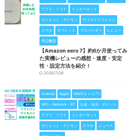
アプリ・ソフト
インターネット
ガジェット・デジモノ
サブスクリプション
スマホ
タブレット
プロバイダー
レビュー
周辺機器
【Amazon eero 7】約6か月使ってみ
た実機レビューの感想・速度・安定
性・設定方法を紹介！
2026/7/28
Android
Apple
MNO(キャリア)
WiFi・Network・BT
お金・決済・ポイント
アプリ・ソフト
インターネット
ガジェット・デジモノ
スマホ
ニュース