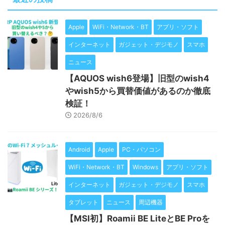
Apple
WiFi・Network・BT
アプリ・ソフト
インターネット
ガジェット・デジモノ
スマホ
ニュース
【AQUOS wish6登場】旧型のwish4
やwish5から買替価値があるのか徹底
検証！
2026/8/6
Android
Apple
PC・パソコン
WiFi・Network・BT
Windows
アプリ・ソフト
インターネット
ガジェット・デジモノ
スマホ
タブレット
ニュース
周辺機器
【MSI初】Roamii BE LiteとBE Proを