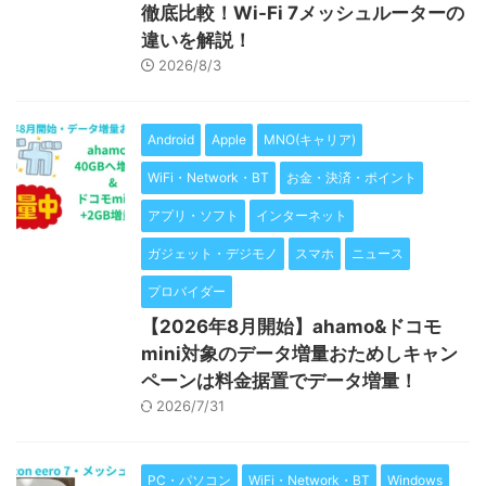
徹底比較！Wi-Fi 7メッシュルーターの
違いを解説！
2026/8/3
Android
Apple
MNO(キャリア)
WiFi・Network・BT
お金・決済・ポイント
アプリ・ソフト
インターネット
ガジェット・デジモノ
スマホ
ニュース
プロバイダー
【2026年8月開始】ahamo&ドコモ
mini対象のデータ増量おためしキャン
ペーンは料金据置でデータ増量！
2026/7/31
PC・パソコン
WiFi・Network・BT
Windows