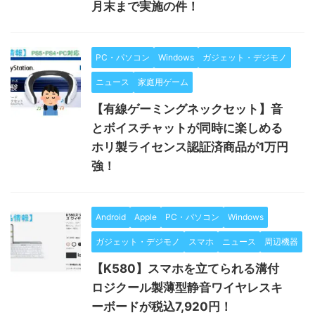
月末まで実施の件！
PC・パソコン
Windows
ガジェット・デジモノ
ニュース
家庭用ゲーム
【有線ゲーミングネックセット】音
とボイスチャットが同時に楽しめる
ホリ製ライセンス認証済商品が1万円
強！
Android
Apple
PC・パソコン
Windows
ガジェット・デジモノ
スマホ
ニュース
周辺機器
【K580】スマホを立てられる溝付
ロジクール製薄型静音ワイヤレスキ
ーボードが税込7,920円！