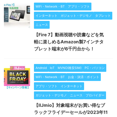
WiFi・Network・BT
アプリ・ソフト
インターネット
ガジェット・デジモノ
タブレット
ニュース
【Fire 7】動画視聴や読書などを気
軽に楽しめるAmazon製7インチタ
ブレット端末が6千円台から！
Android
IoT
MVNO(格安SIM)
PC・パソコン
WiFi・Network・BT
お金・決済・ポイント
アプリ・ソフト
インターネット
ガジェット・デジモノ
ニュース
プロバイダー
【IIJmio】対象端末がお買い得なブ
ラックフライデーセールが2023年11