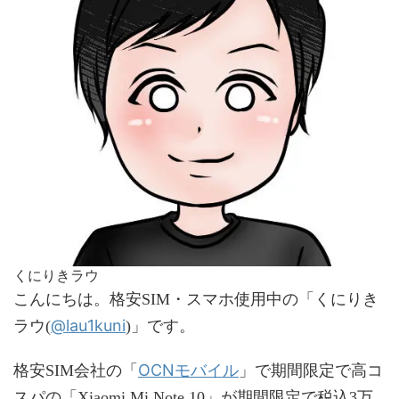
くにりきラウ
こんにちは。格安SIM・スマホ使用中の「くにりき
@lau1kuni
ラウ(
)」です。
OCNモバイル
格安SIM会社の「
」で期間限定で高コ
スパの「Xiaomi Mi Note 10」が期間限定で税込3万