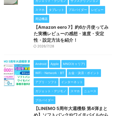
ガジェット・デジモノ
サブスクリプション
スマホ
タブレット
プロバイダー
レビュー
周辺機器
【Amazon eero 7】約6か月使ってみ
た実機レビューの感想・速度・安定
性・設定方法を紹介！
2026/7/28
Android
Apple
MNO(キャリア)
WiFi・Network・BT
お金・決済・ポイント
アプリ・ソフト
インターネット
ガジェット・デジモノ
スマホ
ニュース
プロバイダー
【LINEMO 5周年大週穫祭 第4弾まと
め】ソフトバンクやワイモバイルから