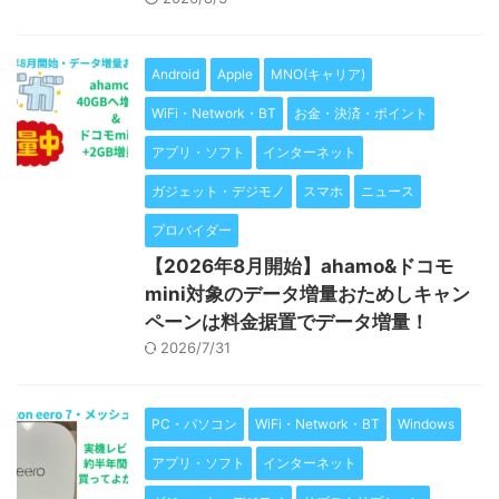
Android
Apple
MNO(キャリア)
WiFi・Network・BT
お金・決済・ポイント
アプリ・ソフト
インターネット
ガジェット・デジモノ
スマホ
ニュース
プロバイダー
【2026年8月開始】ahamo&ドコモ
mini対象のデータ増量おためしキャン
ペーンは料金据置でデータ増量！
2026/7/31
PC・パソコン
WiFi・Network・BT
Windows
アプリ・ソフト
インターネット