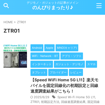
デジモノ・ガジェットの記事がメイン
のんびりまったり♪
HOME
>
ZTR01
ZTR01
Android
Apple
MNO(キャリア)
WiFi・Network・BT
アプリ・ソフト
インターネット
ガジェット・デジモノ
スマホ
タブレット
プロバイダー
レビュー
【Speed WiFi Home 5G L11】楽天モ
バイルを固定回線化の初期設定と回線
速度調査結果がこちら！
2025/6/29
Speed Wi-Fi Home 5G L11
,
ZTR01
,
初期設定方法
,
回線速度調査結果
,
固定回線