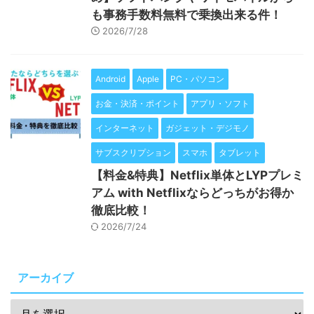
も事務手数料無料で乗換出来る件！
2026/7/28
Android
Apple
PC・パソコン
お金・決済・ポイント
アプリ・ソフト
インターネット
ガジェット・デジモノ
サブスクリプション
スマホ
タブレット
【料金&特典】Netflix単体とLYPプレミ
アム with Netflixならどっちがお得か
徹底比較！
2026/7/24
アーカイブ