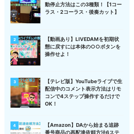
動停止方法はこの3種類！【1コー
ラス・2コーラス・後奏カット】
【動画あり】LIVEDAMを初期状
2
態に戻すには本体の○○ボタンを
操作せよ！
【テレビ版】YouTubeライブで生
3
配信中のコメント表示方法はリモ
コンで4ステップ操作するだけで
OK！
【Amazon】DAから始まる追跡
4
番号商品の再配達依頼方法6ステ