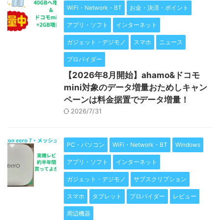
WiFi・Network・BT
お金・決済・ポイント
アプリ・ソフト
インターネット
ガジェット・デジモノ
スマホ
ニュース
プロバイダー
【2026年8月開始】ahamo&ドコモ
mini対象のデータ増量おためしキャン
ペーンは料金据置でデータ増量！
2026/7/31
PC・パソコン
WiFi・Network・BT
Windows
アプリ・ソフト
インターネット
ガジェット・デジモノ
サブスクリプション
スマホ
タブレット
プロバイダー
レビュー
周辺機器