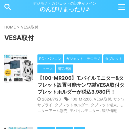
デジモノ・ガジェットの記事がメイン
のんびりまったり♪
HOME
>
VESA取付
VESA取付
PC・パソコン
ガジェット・デジモノ
タブレット
ニュース
周辺機器
【100-MR206】モバイルモニター&タ
ブレット設置可能サンワ製VESA取付タ
ブレットホルダーが税込3,980円！
2024/7/23
100-MR206
,
VESA取付
,
サンワ
サプライ
,
タブレットホルダー
,
タブレット端末
,
モ
ニターアーム別売
,
モバイルモニター
,
製品情報