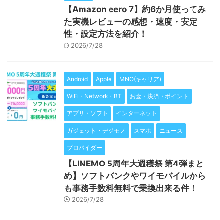
【Amazon eero 7】約6か月使ってみ
た実機レビューの感想・速度・安定
性・設定方法を紹介！
2026/7/28
Android
Apple
MNO(キャリア)
WiFi・Network・BT
お金・決済・ポイント
アプリ・ソフト
インターネット
ガジェット・デジモノ
スマホ
ニュース
プロバイダー
【LINEMO 5周年大週穫祭 第4弾まと
め】ソフトバンクやワイモバイルから
も事務手数料無料で乗換出来る件！
2026/7/28