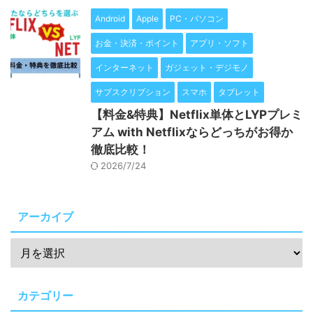
Android
Apple
PC・パソコン
お金・決済・ポイント
アプリ・ソフト
インターネット
ガジェット・デジモノ
サブスクリプション
スマホ
タブレット
【料金&特典】Netflix単体とLYPプレミ
アム with Netflixならどっちがお得か
徹底比較！
2026/7/24
アーカイブ
カテゴリー