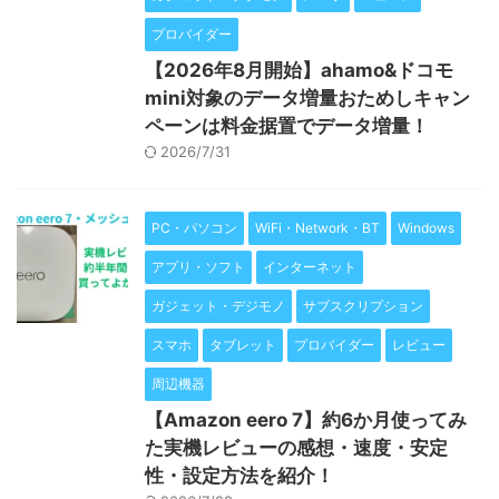
プロバイダー
【2026年8月開始】ahamo&ドコモ
mini対象のデータ増量おためしキャン
ペーンは料金据置でデータ増量！
2026/7/31
PC・パソコン
WiFi・Network・BT
Windows
アプリ・ソフト
インターネット
ガジェット・デジモノ
サブスクリプション
スマホ
タブレット
プロバイダー
レビュー
周辺機器
【Amazon eero 7】約6か月使ってみ
た実機レビューの感想・速度・安定
性・設定方法を紹介！