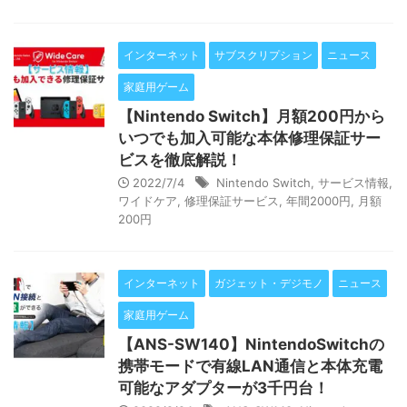
インターネット
サブスクリプション
ニュース
家庭用ゲーム
【Nintendo Switch】月額200円から
いつでも加入可能な本体修理保証サー
ビスを徹底解説！
2022/7/4
Nintendo Switch
,
サービス情報
,
ワイドケア
,
修理保証サービス
,
年間2000円
,
月額
200円
インターネット
ガジェット・デジモノ
ニュース
家庭用ゲーム
【ANS-SW140】NintendoSwitchの
携帯モードで有線LAN通信と本体充電
可能なアダプターが3千円台！