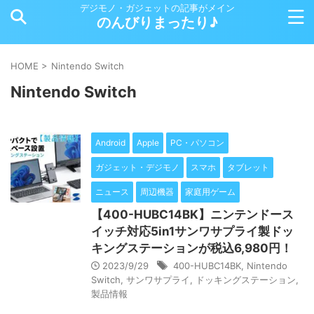
デジモノ・ガジェットの記事がメイン
のんびりまったり♪
HOME
>
Nintendo Switch
Nintendo Switch
Android
Apple
PC・パソコン
ガジェット・デジモノ
スマホ
タブレット
ニュース
周辺機器
家庭用ゲーム
【400-HUBC14BK】ニンテンドース
イッチ対応5in1サンワサプライ製ドッ
キングステーションが税込6,980円！
2023/9/29
400-HUBC14BK
,
Nintendo
Switch
,
サンワサプライ
,
ドッキングステーション
,
製品情報