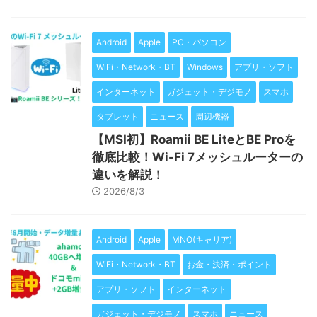
Android
Apple
PC・パソコン
WiFi・Network・BT
Windows
アプリ・ソフト
インターネット
ガジェット・デジモノ
スマホ
タブレット
ニュース
周辺機器
【MSI初】Roamii BE LiteとBE Proを
徹底比較！Wi-Fi 7メッシュルーターの
違いを解説！
2026/8/3
Android
Apple
MNO(キャリア)
WiFi・Network・BT
お金・決済・ポイント
アプリ・ソフト
インターネット
ガジェット・デジモノ
スマホ
ニュース