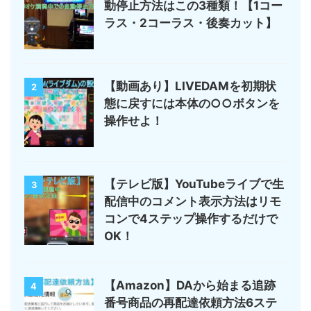
動停止方法はこの3種類！【1コー
ラス・2コーラス・後奏カット】
【動画あり】LIVEDAMを初期状
2
態に戻すには本体の○○ボタンを
操作せよ！
【テレビ版】YouTubeライブで生
3
配信中のコメント表示方法はリモ
コンで4ステップ操作するだけで
OK！
【Amazon】DAから始まる追跡
4
番号商品の再配達依頼方法6ステ