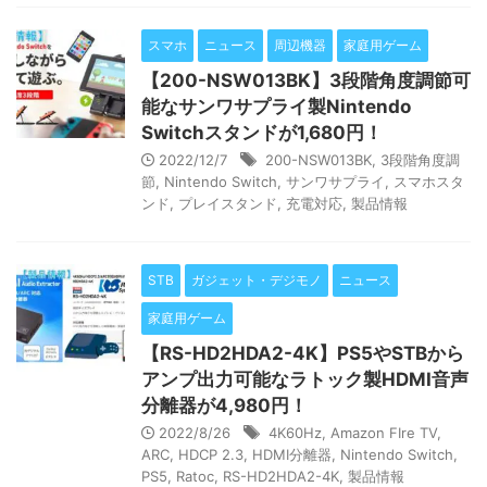
スマホ
ニュース
周辺機器
家庭用ゲーム
【200-NSW013BK】3段階角度調節可
能なサンワサプライ製Nintendo
Switchスタンドが1,680円！
2022/12/7
200-NSW013BK
,
3段階角度調
節
,
Nintendo Switch
,
サンワサプライ
,
スマホスタ
ンド
,
プレイスタンド
,
充電対応
,
製品情報
STB
ガジェット・デジモノ
ニュース
家庭用ゲーム
【RS-HD2HDA2-4K】PS5やSTBから
アンプ出力可能なラトック製HDMI音声
分離器が4,980円！
2022/8/26
4K60Hz
,
Amazon FIre TV
,
ARC
,
HDCP 2.3
,
HDMI分離器
,
Nintendo Switch
,
PS5
,
Ratoc
,
RS-HD2HDA2-4K
,
製品情報