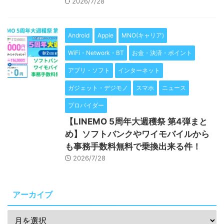
2026/7/28
Android
Apple
MNO(キャリア)
WiFi・Network・BT
お金・決済・ポイント
アプリ・ソフト
インターネット
ガジェット・デジモノ
スマホ
ニュース
プロバイダー
【LINEMO 5周年大週穫祭 第4弾まと
め】ソフトバンクやワイモバイルから
も事務手数料無料で乗換出来る件！
2026/7/28
アーカイブ