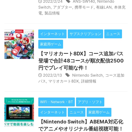
2022/2/24
ANS-SW140
,
Nintendo
Switch
,
アダプター
,
携帯モード
,
有線LAN
,
本体充
電
,
製品情報
インターネット
サブスクリプション
ニュース
家庭用ゲーム
【マリオカート8DX】コース追加パス
登場で合計48コースが順次配信2500
円でプレイ可能な件！
2022/2/13
Nintendo Switch
,
コース追加
パス
,
マリオカート8DX
,
詳細情報
WiFi・Network・BT
アプリ・ソフト
インターネット
ニュース
家庭用ゲーム
【Nintendo Switch】ABEMA対応化
でアニメやオリジナル番組視聴可能！