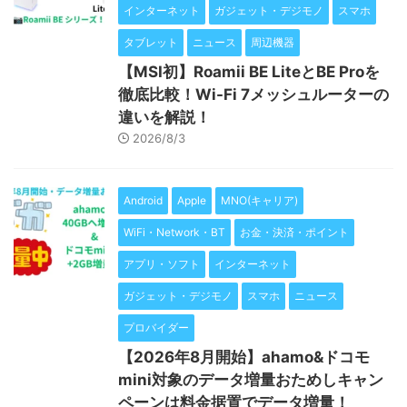
インターネット
ガジェット・デジモノ
スマホ
タブレット
ニュース
周辺機器
【MSI初】Roamii BE LiteとBE Proを
徹底比較！Wi-Fi 7メッシュルーターの
違いを解説！
2026/8/3
Android
Apple
MNO(キャリア)
WiFi・Network・BT
お金・決済・ポイント
アプリ・ソフト
インターネット
ガジェット・デジモノ
スマホ
ニュース
プロバイダー
【2026年8月開始】ahamo&ドコモ
mini対象のデータ増量おためしキャン
ペーンは料金据置でデータ増量！