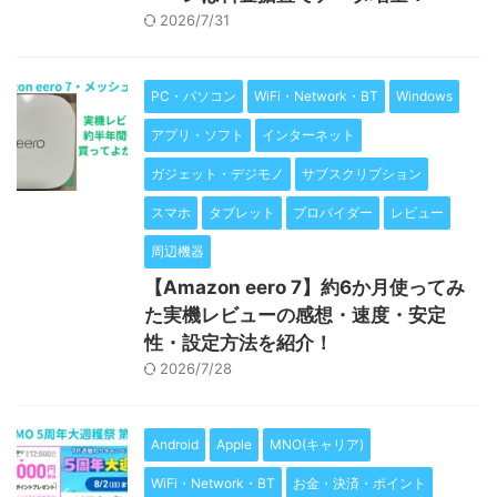
2026/7/31
PC・パソコン
WiFi・Network・BT
Windows
アプリ・ソフト
インターネット
ガジェット・デジモノ
サブスクリプション
スマホ
タブレット
プロバイダー
レビュー
周辺機器
【Amazon eero 7】約6か月使ってみ
た実機レビューの感想・速度・安定
性・設定方法を紹介！
2026/7/28
Android
Apple
MNO(キャリア)
WiFi・Network・BT
お金・決済・ポイント