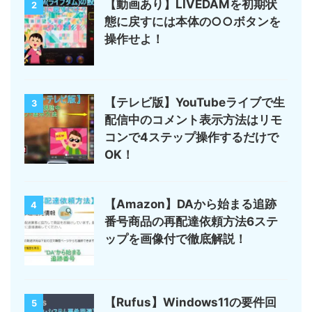
【動画あり】LIVEDAMを初期状
2
態に戻すには本体の○○ボタンを
操作せよ！
【テレビ版】YouTubeライブで生
3
配信中のコメント表示方法はリモ
コンで4ステップ操作するだけで
OK！
【Amazon】DAから始まる追跡
4
番号商品の再配達依頼方法6ステ
ップを画像付で徹底解説！
【Rufus】Windows11の要件回
5