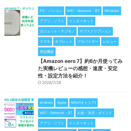
PC・パソコン
WiFi・Network・BT
Windows
アプリ・ソフト
インターネット
ガジェット・デジモノ
サブスクリプション
スマホ
タブレット
プロバイダー
レビュー
周辺機器
【Amazon eero 7】約6か月使ってみ
た実機レビューの感想・速度・安定
性・設定方法を紹介！
2026/7/28
Android
Apple
MNO(キャリア)
WiFi・Network・BT
お金・決済・ポイント
アプリ・ソフト
インターネット