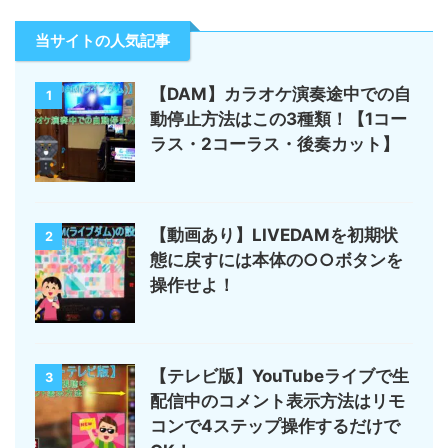
当サイトの人気記事
【DAM】カラオケ演奏途中での自
1
動停止方法はこの3種類！【1コー
ラス・2コーラス・後奏カット】
【動画あり】LIVEDAMを初期状
2
態に戻すには本体の○○ボタンを
操作せよ！
【テレビ版】YouTubeライブで生
3
配信中のコメント表示方法はリモ
コンで4ステップ操作するだけで