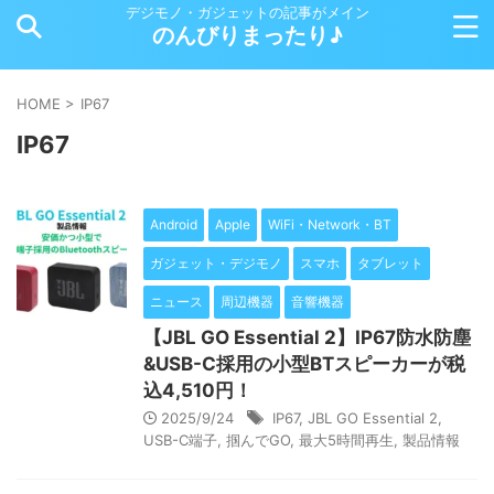
デジモノ・ガジェットの記事がメイン
のんびりまったり♪
HOME
>
IP67
IP67
Android
Apple
WiFi・Network・BT
ガジェット・デジモノ
スマホ
タブレット
ニュース
周辺機器
音響機器
【JBL GO Essential 2】IP67防水防塵
&USB-C採用の小型BTスピーカーが税
込4,510円！
2025/9/24
IP67
,
JBL GO Essential 2
,
USB-C端子
,
掴んでGO
,
最大5時間再生
,
製品情報