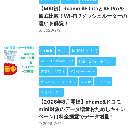
【MSI初】Roamii BE LiteとBE Proを
徹底比較！Wi-Fi 7メッシュルーターの
違いを解説！
2026/8/3
Android
Apple
MNO(キャリア)
WiFi・Network・BT
お金・決済・ポイント
アプリ・ソフト
インターネット
ガジェット・デジモノ
スマホ
ニュース
プロバイダー
【2026年8月開始】ahamo&ドコモ
mini対象のデータ増量おためしキャン
ペーンは料金据置でデータ増量！
2026/7/31