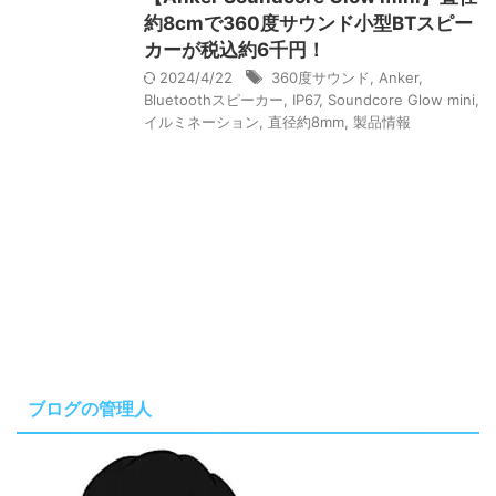
約8cmで360度サウンド小型BTスピー
カーが税込約6千円！
2024/4/22
360度サウンド
,
Anker
,
Bluetoothスピーカー
,
IP67
,
Soundcore Glow mini
,
イルミネーション
,
直径約8mm
,
製品情報
ブログの管理人