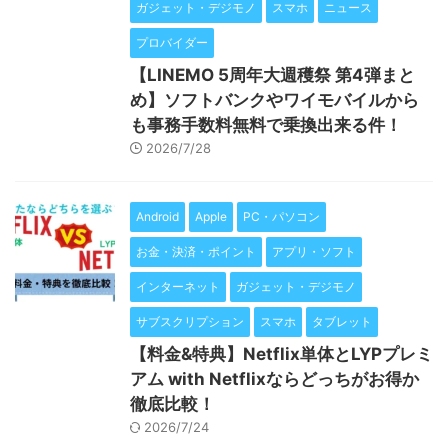
ガジェット・デジモノ
スマホ
ニュース
プロバイダー
【LINEMO 5周年大週穫祭 第4弾まと
め】ソフトバンクやワイモバイルから
も事務手数料無料で乗換出来る件！
2026/7/28
Android
Apple
PC・パソコン
お金・決済・ポイント
アプリ・ソフト
インターネット
ガジェット・デジモノ
サブスクリプション
スマホ
タブレット
【料金&特典】Netflix単体とLYPプレミ
アム with Netflixならどっちがお得か
徹底比較！
2026/7/24