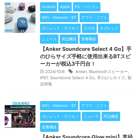
Android
Apple
PC・パソコン
WiFi・Network・BT
アプリ・ソフト
ガジェット・デジモノ
スマホ
タブレット
ニュース
周辺機器
音響機器
【Anker Soundcore Select 4 Go】手
のひらサイズ手軽に使用出来るBTスピ
ーカーが税込3千円台！
2024/10/8
Anker
,
Bluetoothスピーカー
,
IP67
,
Soundcore Select 4 Go
,
手のひらサイズ
,
製
品情報
WiFi・Network・BT
アプリ・ソフト
ガジェット・デジモノ
ニュース
周辺機器
音響機器
【Anker Soundcore Glow mini】直径