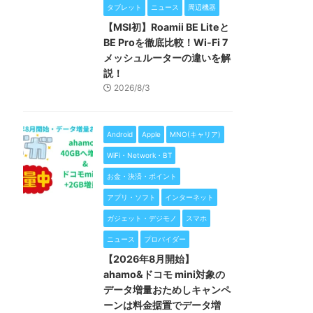
タブレット
ニュース
周辺機器
【MSI初】Roamii BE Liteと
BE Proを徹底比較！Wi-Fi 7
メッシュルーターの違いを解
説！
2026/8/3
Android
Apple
MNO(キャリア)
WiFi・Network・BT
お金・決済・ポイント
アプリ・ソフト
インターネット
ガジェット・デジモノ
スマホ
ニュース
プロバイダー
【2026年8月開始】
ahamo&ドコモ mini対象の
データ増量おためしキャンペ
ーンは料金据置でデータ増