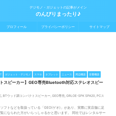
デジモノ・ガジェットの記事がメイン
のんびりまったり♪
プロフィール
プライバシーポリシー
サイトマップ
T
ガジェット・デジモノ
スマホ
タブレット
ニュース
周辺機器
音響機器
スピーカー】GEO専売Bluetooth対応ステレオスピー
応
,
BTウッド調コンパクトスピーカー
,
GEO専売
,
GRLOE-SPK SPA20
,
PCス
ソフトなどを取扱っている「GEO(ゲオ)」があり、実際に実店舗に足
覧になられた方がいらっしゃるかと思います。 同社ではレンタルサー