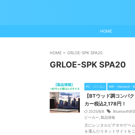
HOME
HOME
>
GRLOE-SPK SPA20
GRLOE-SPK SPA20
PC・パソコン
WiFi・Network・B
【BTウッド調コンパクト
カー税込2,178円！
2025/8/8
Bluetooth対
ピーカー
,
製品情報
主にレンタルビデオやゲーム
を運んだりネットサイトをご