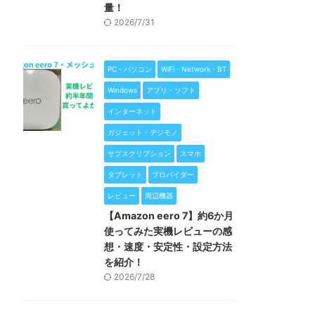
量！
2026/7/31
PC・パソコン
WiFi・Network・BT
Windows
アプリ・ソフト
インターネット
ガジェット・デジモノ
サブスクリプション
スマホ
タブレット
プロバイダー
レビュー
周辺機器
【Amazon eero 7】約6か月
使ってみた実機レビューの感
想・速度・安定性・設定方法
を紹介！
2026/7/28