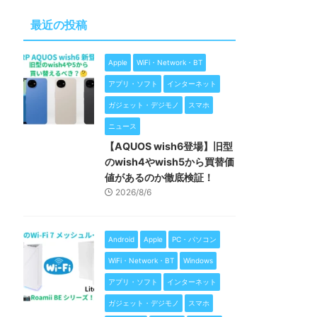
最近の投稿
Apple
WiFi・Network・BT
アプリ・ソフト
インターネット
ガジェット・デジモノ
スマホ
ニュース
【AQUOS wish6登場】旧型
のwish4やwish5から買替価
値があるのか徹底検証！
2026/8/6
Android
Apple
PC・パソコン
WiFi・Network・BT
Windows
アプリ・ソフト
インターネット
ガジェット・デジモノ
スマホ