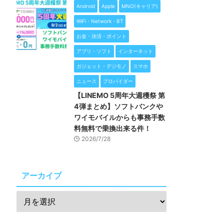
Android
Apple
MNO(キャリア)
WiFi・Network・BT
お金・決済・ポイント
アプリ・ソフト
インターネット
ガジェット・デジモノ
スマホ
ニュース
プロバイダー
【LINEMO 5周年大週穫祭 第
4弾まとめ】ソフトバンクや
ワイモバイルからも事務手数
料無料で乗換出来る件！
2026/7/28
アーカイブ