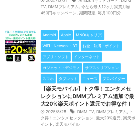
2025/12/21
Amazonギフトカード
,
DMM
TV
,
DMMプレミアム
,
今なら最大12ヶ月実質月額
450円キャンペーン
,
期間限定
,
毎月100円分
Android
Apple
MNO(キャリア)
WiFi・Network・BT
お金・決済・ポイント
アプリ・ソフト
インターネット
ガジェット・デジモノ
サブスクリプション
スマホ
タブレット
ニュース
プロバイダー
【楽天モバイル】トク得！エンタメセ
レクションにDMMプレミアム追加で最
大20%楽天ポイント還元でお得な件！
2025/8/28
DMM TV
,
DMMプレミアム
,
ト
ク得！エンタメセレクション
,
最大20%還元
,
楽天ポ
イント
,
楽天モバイル