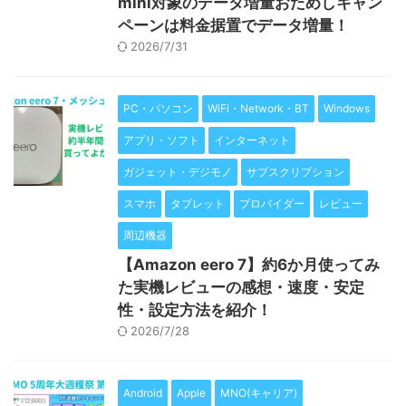
mini対象のデータ増量おためしキャン
ペーンは料金据置でデータ増量！
2026/7/31
PC・パソコン
WiFi・Network・BT
Windows
アプリ・ソフト
インターネット
ガジェット・デジモノ
サブスクリプション
スマホ
タブレット
プロバイダー
レビュー
周辺機器
【Amazon eero 7】約6か月使ってみ
た実機レビューの感想・速度・安定
性・設定方法を紹介！
2026/7/28
Android
Apple
MNO(キャリア)