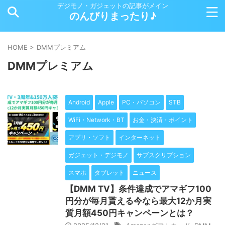
デジモノ・ガジェットの記事がメイン
のんびりまったり♪
HOME
>
DMMプレミアム
DMMプレミアム
Android
Apple
PC・パソコン
STB
WiFi・Network・BT
お金・決済・ポイント
アプリ・ソフト
インターネット
ガジェット・デジモノ
サブスクリプション
スマホ
タブレット
ニュース
【DMM TV】条件達成でアマギフ100
円分が毎月貰える今なら最大12か月実
質月額450円キャンペーンとは？