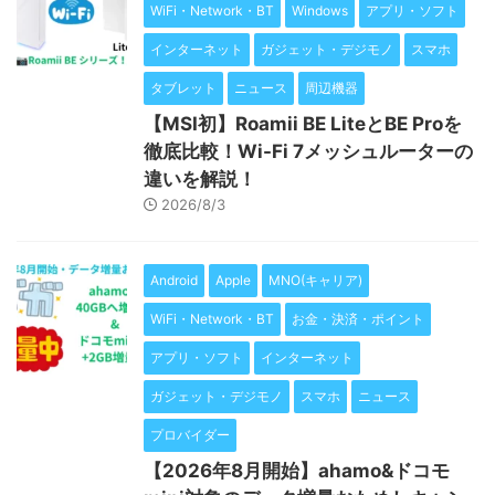
WiFi・Network・BT
Windows
アプリ・ソフト
インターネット
ガジェット・デジモノ
スマホ
タブレット
ニュース
周辺機器
【MSI初】Roamii BE LiteとBE Proを
徹底比較！Wi-Fi 7メッシュルーターの
違いを解説！
2026/8/3
Android
Apple
MNO(キャリア)
WiFi・Network・BT
お金・決済・ポイント
アプリ・ソフト
インターネット
ガジェット・デジモノ
スマホ
ニュース
プロバイダー
【2026年8月開始】ahamo&ドコモ