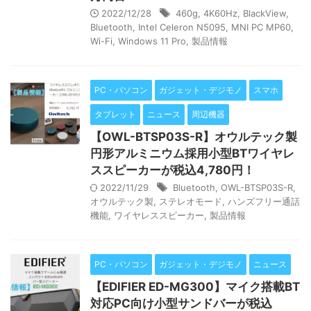
2022/12/28
460g
,
4K60Hz
,
BlackView
,
Bluetooth
,
Intel Celeron N5095
,
MNI PC MP60
,
Wi-Fi
,
Windows 11 Pro
,
製品情報
PC・パソコン
ガジェット・デジモノ
スマホ
タブレット
ニュース
周辺機器
【OWL-BTSP03S-R】オウルテック製
円形アルミニウム採用小型BTワイヤレ
ススピーカーが税込4,780円！
2022/11/29
Bluetooth
,
OWL-BTSP03S-R
,
オウルテック製
,
ステレオモード
,
ハンズフリー通話
機能
,
ワイヤレススピーカー
,
製品情報
PC・パソコン
ガジェット・デジモノ
ニュース
【EDIFIER ED-MG300】マイク搭載BT
対応PC向け小型サンドバーが税込