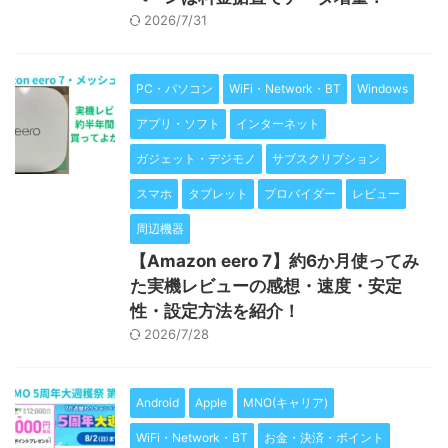
2026/7/31
PC・パソコン
WiFi・Network・BT
Windows
アプリ・ソフト
インターネット
ガジェット・デジモノ
サブスクリプション
スマホ
タブレット
プロバイダー
レビュー
周辺機器
【Amazon eero 7】約6か月使ってみ
た実機レビューの感想・速度・安定
性・設定方法を紹介！
2026/7/28
Android
Apple
MNO(キャリア)
WiFi・Network・BT
お金・決済・ポイント