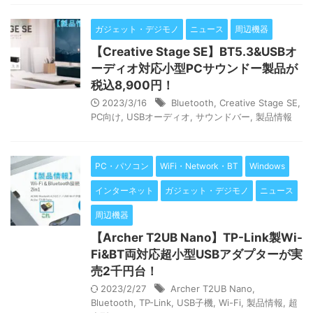
ガジェット・デジモノ
ニュース
周辺機器
【Creative Stage SE】BT5.3&USBオ
ーディオ対応小型PCサウンドー製品が
税込8,900円！
2023/3/16
Bluetooth
,
Creative Stage SE
,
PC向け
,
USBオーディオ
,
サウンドバー
,
製品情報
PC・パソコン
WiFi・Network・BT
Windows
インターネット
ガジェット・デジモノ
ニュース
周辺機器
【Archer T2UB Nano】TP-Link製Wi-
Fi&BT両対応超小型USBアダプターが実
売2千円台！
2023/2/27
Archer T2UB Nano
,
Bluetooth
,
TP-Link
,
USB子機
,
Wi-Fi
,
製品情報
,
超