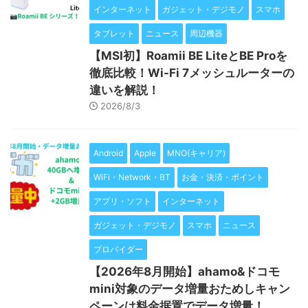
インターネット
ガジェット・デジモノ
スマホ
タブレット
ニュース
周辺機器
【MSI初】Roamii BE LiteとBE Proを
徹底比較！Wi-Fi 7メッシュルーターの
違いを解説！
2026/8/3
Android
Apple
MNO(キャリア)
WiFi・Network・BT
お金・決済・ポイント
アプリ・ソフト
インターネット
ガジェット・デジモノ
スマホ
ニュース
プロバイダー
【2026年8月開始】ahamo&ドコモ
mini対象のデータ増量おためしキャン
ペーンは料金据置でデータ増量！