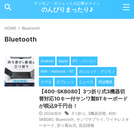
デジモノ・ガジェットの記事がメイン
のんびりまったり♪
HOME
>
Bluetooth
Bluetooth
Android
Apple
PC・パソコン
WiFi・Network・BT
ガジェット・デジモノ
スマホ
タブレット
ニュース
周辺機器
【400-SKB080】3つ折り式3機器切
替対応10キー付サンワ製BTキーボード
が税込9千円台！
2024/8/9
3つ折り
,
3機器切替
,
400-
SKB080
,
Bluetooth
,
サンワサプライ
,
ワイヤレスキ
ーボード
,
折り畳み式
,
背品情報