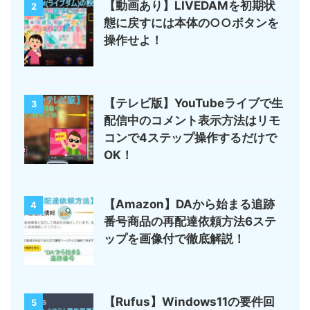
【動画あり】LIVEDAMを初期状
2
態に戻すには本体の○○ボタンを
操作せよ！
【テレビ版】YouTubeライブで生
3
配信中のコメント表示方法はリモ
コンで4ステップ操作するだけで
OK！
【Amazon】DAから始まる追跡
4
番号商品の再配達依頼方法6ステ
ップを画像付で徹底解説！
【Rufus】Windows11の要件回
5