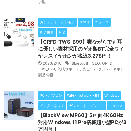
小型
ガジェット・デジモノ
スマホ
ニュース
周辺機器
音楽
【GRFD-TWS_B99】寝ながらでも耳
に優しい素材採用のゲオ製BT完全ワイ
ヤレスイヤホンが税込3,278円！
2023/2/10
Bluetooth
,
GEO
,
GRFD-
TWS_B99
,
入眠サポート
,
完全ワイヤレスイヤホン
,
製品情報
PC・パソコン
WiFi・Network・BT
Windows
インターネット
ガジェット・デジモノ
ニュース
【BlackView MP60】2画面4K60Hz
対応Windows 11 Pro搭載超小型PCが3
万円台！