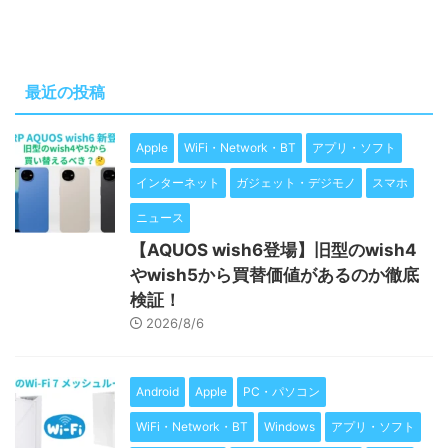
最近の投稿
Apple
WiFi・Network・BT
アプリ・ソフト
インターネット
ガジェット・デジモノ
スマホ
ニュース
【AQUOS wish6登場】旧型のwish4
やwish5から買替価値があるのか徹底
検証！
2026/8/6
Android
Apple
PC・パソコン
WiFi・Network・BT
Windows
アプリ・ソフト