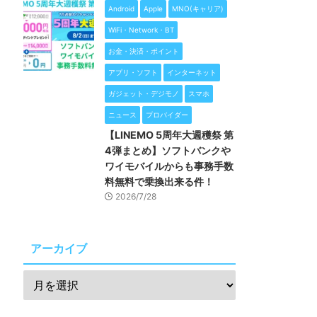
Android
Apple
MNO(キャリア)
WiFi・Network・BT
お金・決済・ポイント
アプリ・ソフト
インターネット
ガジェット・デジモノ
スマホ
ニュース
プロバイダー
【LINEMO 5周年大週穫祭 第
4弾まとめ】ソフトバンクや
ワイモバイルからも事務手数
料無料で乗換出来る件！
2026/7/28
アーカイブ