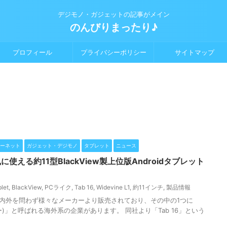
デジモノ・ガジェットの記事がメイン
のんびりまったり♪
プロフィール
プライバシーポリシー
サイトマップ
ーネット
ガジェット・デジモノ
タブレット
ニュース
風に使える約11型BlackView製上位版Androidタブレット
let
,
BlackView
,
PCライク
,
Tab 16
,
Widevine L1
,
約11インチ
,
製品情報
は国内外を問わず様々なメーカーより販売されており、その中の1つに
ビュー)」と呼ばれる海外系の企業があります。 同社より「Tab 16」という