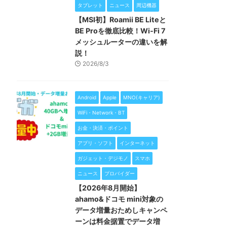
タブレット
ニュース
周辺機器
【MSI初】Roamii BE Liteと
BE Proを徹底比較！Wi-Fi 7
メッシュルーターの違いを解
説！
2026/8/3
Android
Apple
MNO(キャリア)
WiFi・Network・BT
お金・決済・ポイント
アプリ・ソフト
インターネット
ガジェット・デジモノ
スマホ
ニュース
プロバイダー
【2026年8月開始】
ahamo&ドコモ mini対象の
データ増量おためしキャンペ
ーンは料金据置でデータ増