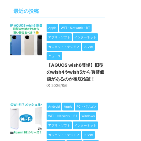
最近の投稿
Apple
WiFi・Network・BT
アプリ・ソフト
インターネット
ガジェット・デジモノ
スマホ
ニュース
【AQUOS wish6登場】旧型
のwish4やwish5から買替価
値があるのか徹底検証！
2026/8/6
Android
Apple
PC・パソコン
WiFi・Network・BT
Windows
アプリ・ソフト
インターネット
ガジェット・デジモノ
スマホ