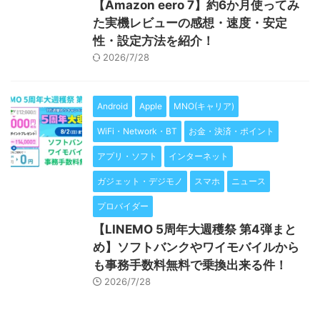
【Amazon eero 7】約6か月使ってみ
た実機レビューの感想・速度・安定
性・設定方法を紹介！
2026/7/28
Android
Apple
MNO(キャリア)
WiFi・Network・BT
お金・決済・ポイント
アプリ・ソフト
インターネット
ガジェット・デジモノ
スマホ
ニュース
プロバイダー
【LINEMO 5周年大週穫祭 第4弾まと
め】ソフトバンクやワイモバイルから
も事務手数料無料で乗換出来る件！
2026/7/28