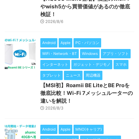
やwish5から買替価値があるのか徹底
検証！
2026/8/6
Android
Apple
PC・パソコン
WiFi・Network・BT
Windows
アプリ・ソフト
インターネット
ガジェット・デジモノ
スマホ
タブレット
ニュース
周辺機器
【MSI初】Roamii BE LiteとBE Proを
徹底比較！Wi-Fi 7メッシュルーターの
違いを解説！
2026/8/3
Android
Apple
MNO(キャリア)