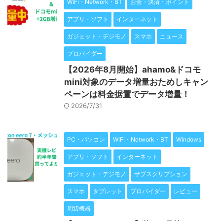
WiFi・Network・BT
お金・決済・ポイント
アプリ・ソフト
インターネット
ガジェット・デジモノ
スマホ
ニュース
プロバイダー
【2026年8月開始】ahamo&ドコモ
mini対象のデータ増量おためしキャン
ペーンは料金据置でデータ増量！
2026/7/31
PC・パソコン
WiFi・Network・BT
Windows
アプリ・ソフト
インターネット
ガジェット・デジモノ
サブスクリプション
スマホ
タブレット
プロバイダー
レビュー
周辺機器