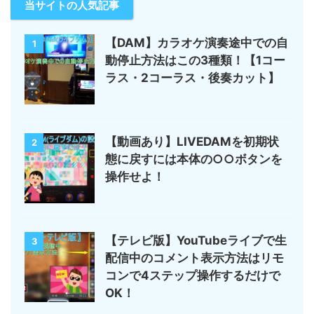
当サイトの人気記事
【DAM】カラオケ演奏途中での自
1
動停止方法はこの3種類！【1コー
ラス・2コーラス・後奏カット】
【動画あり】LIVEDAMを初期状
2
態に戻すには本体の○○ボタンを
操作せよ！
【テレビ版】YouTubeライブで生
3
配信中のコメント表示方法はリモ
コンで4ステップ操作するだけで
OK！