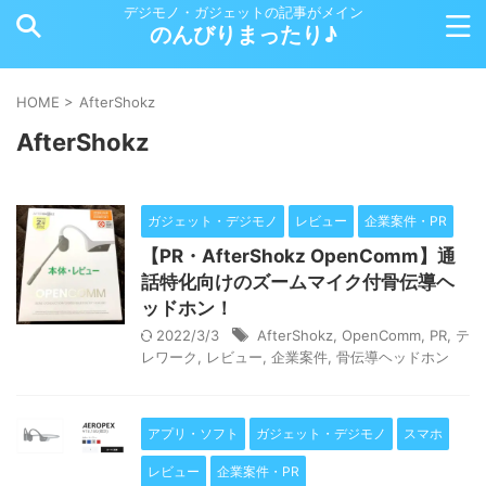
デジモノ・ガジェットの記事がメイン
のんびりまったり♪
HOME
>
AfterShokz
AfterShokz
ガジェット・デジモノ
レビュー
企業案件・PR
【PR・AfterShokz OpenComm】通
話特化向けのズームマイク付骨伝導ヘ
ッドホン！
2022/3/3
AfterShokz
,
OpenComm
,
PR
,
テ
レワーク
,
レビュー
,
企業案件
,
骨伝導ヘッドホン
アプリ・ソフト
ガジェット・デジモノ
スマホ
レビュー
企業案件・PR