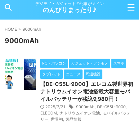
デジモノ・ガジェットの記事がメイン
のんびりまったり♪
HOME
>
9000mAh
9000mAh
PC・パソコン
ガジェット・デジモノ
スマホ
タブレット
ニュース
周辺機器
【DE-C55L-9000】エレコム製世界初
ナトリウムイオン電池搭載大容量モバ
イルバッテリーが税込9,980円！
2025/3/21
9000mAh
,
DE-C55L-9000
,
ELECOM
,
ナトリウムイオン電池
,
モバイルバッテ
リー
,
世界初
,
製品情報