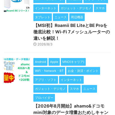
インターネット
ガジェット・デジモノ
スマホ
タブレット
ニュース
周辺機器
【MSI初】Roamii BE LiteとBE Proを
徹底比較！Wi-Fi 7メッシュルーターの
違いを解説！
2026/8/3
Android
Apple
MNO(キャリア)
WiFi・Network・BT
お金・決済・ポイント
アプリ・ソフト
インターネット
ガジェット・デジモノ
スマホ
ニュース
プロバイダー
【2026年8月開始】ahamo&ドコモ
mini対象のデータ増量おためしキャン