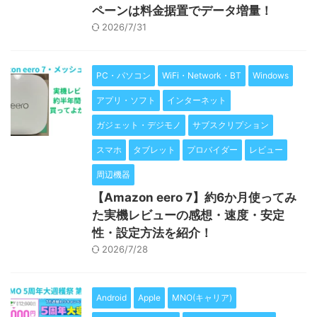
ペーンは料金据置でデータ増量！
2026/7/31
PC・パソコン
WiFi・Network・BT
Windows
アプリ・ソフト
インターネット
ガジェット・デジモノ
サブスクリプション
スマホ
タブレット
プロバイダー
レビュー
周辺機器
【Amazon eero 7】約6か月使ってみ
た実機レビューの感想・速度・安定
性・設定方法を紹介！
2026/7/28
Android
Apple
MNO(キャリア)