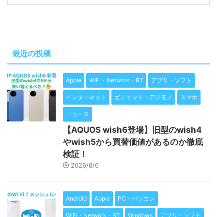
最近の投稿
Apple
WiFi・Network・BT
アプリ・ソフト
インターネット
ガジェット・デジモノ
スマホ
ニュース
【AQUOS wish6登場】旧型のwish4
やwish5から買替価値があるのか徹底
検証！
2026/8/6
Android
Apple
PC・パソコン
WiFi・Network・BT
Windows
アプリ・ソフト