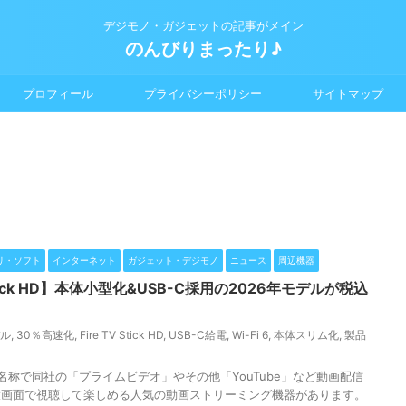
デジモノ・ガジェットの記事がメイン
のんびりまったり♪
プロフィール
プライバシーポリシー
サイトマップ
リ・ソフト
インターネット
ガジェット・デジモノ
ニュース
周辺機器
V Stick HD】本体小型化&USB-C採用の2026年モデルが税込
デル
,
30％高速化
,
Fire TV Stick HD
,
USB-C給電
,
Wi-Fi 6
,
本体スリム化
,
製品
」という名称で同社の「プライムビデオ」やその他「YouTube」など動画配信
大画面で視聴して楽しめる人気の動画ストリーミング機器があります。