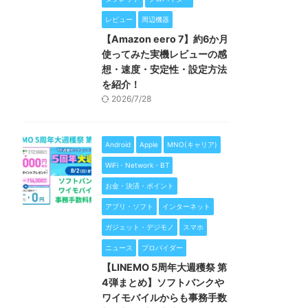
レビュー
周辺機器
【Amazon eero 7】約6か月
使ってみた実機レビューの感
想・速度・安定性・設定方法
を紹介！
2026/7/28
Android
Apple
MNO(キャリア)
WiFi・Network・BT
お金・決済・ポイント
アプリ・ソフト
インターネット
ガジェット・デジモノ
スマホ
ニュース
プロバイダー
【LINEMO 5周年大週穫祭 第
4弾まとめ】ソフトバンクや
ワイモバイルからも事務手数