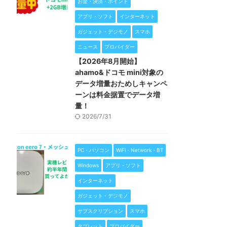
お金・決済・ポイント
アプリ・ソフト
インターネット
ガジェット・デジモノ
スマホ
ニュース
プロバイダー
【2026年8月開始】
ahamo&ドコモ mini対象の
データ増量おためしキャンペ
ーンは料金据置でデータ増
量！
2026/7/31
PC・パソコン
WiFi・Network・BT
Windows
アプリ・ソフト
インターネット
ガジェット・デジモノ
サブスクリプション
スマホ
タブレット
プロバイダー