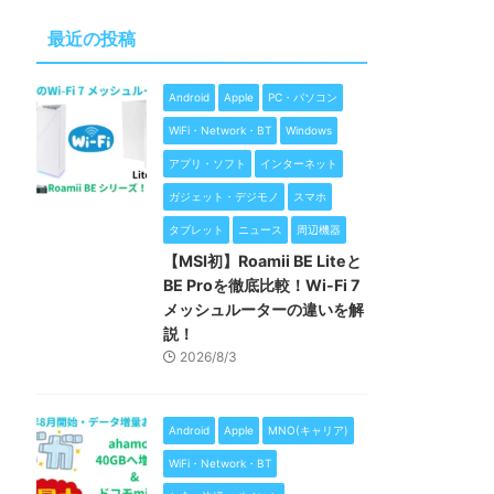
最近の投稿
Android
Apple
PC・パソコン
WiFi・Network・BT
Windows
アプリ・ソフト
インターネット
ガジェット・デジモノ
スマホ
タブレット
ニュース
周辺機器
【MSI初】Roamii BE Liteと
BE Proを徹底比較！Wi-Fi 7
メッシュルーターの違いを解
説！
2026/8/3
Android
Apple
MNO(キャリア)
WiFi・Network・BT