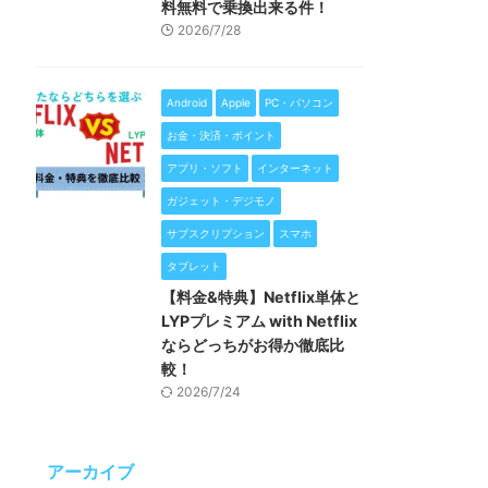
料無料で乗換出来る件！
2026/7/28
Android
Apple
PC・パソコン
お金・決済・ポイント
アプリ・ソフト
インターネット
ガジェット・デジモノ
サブスクリプション
スマホ
タブレット
【料金&特典】Netflix単体と
LYPプレミアム with Netflix
ならどっちがお得か徹底比
較！
2026/7/24
アーカイブ