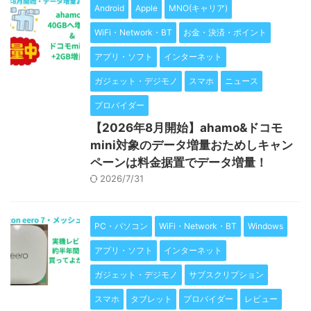
Android
Apple
MNO(キャリア)
WiFi・Network・BT
お金・決済・ポイント
アプリ・ソフト
インターネット
ガジェット・デジモノ
スマホ
ニュース
プロバイダー
【2026年8月開始】ahamo&ドコモ
mini対象のデータ増量おためしキャン
ペーンは料金据置でデータ増量！
2026/7/31
PC・パソコン
WiFi・Network・BT
Windows
アプリ・ソフト
インターネット
ガジェット・デジモノ
サブスクリプション
スマホ
タブレット
プロバイダー
レビュー