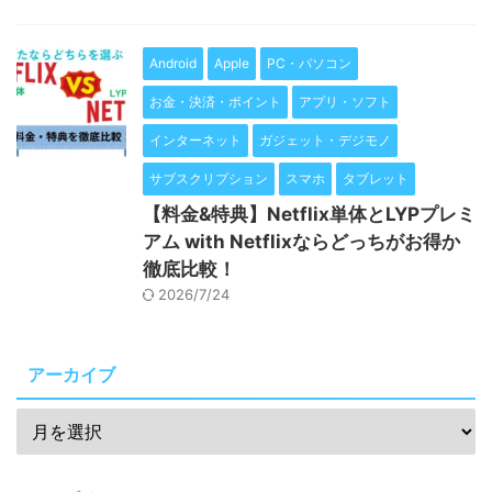
Android
Apple
PC・パソコン
お金・決済・ポイント
アプリ・ソフト
インターネット
ガジェット・デジモノ
サブスクリプション
スマホ
タブレット
【料金&特典】Netflix単体とLYPプレミ
アム with Netflixならどっちがお得か
徹底比較！
2026/7/24
アーカイブ