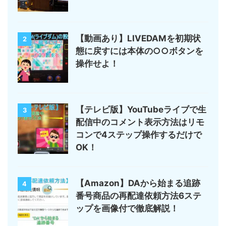
【動画あり】LIVEDAMを初期状
2
態に戻すには本体の○○ボタンを
操作せよ！
【テレビ版】YouTubeライブで生
3
配信中のコメント表示方法はリモ
コンで4ステップ操作するだけで
OK！
【Amazon】DAから始まる追跡
4
番号商品の再配達依頼方法6ステ
ップを画像付で徹底解説！