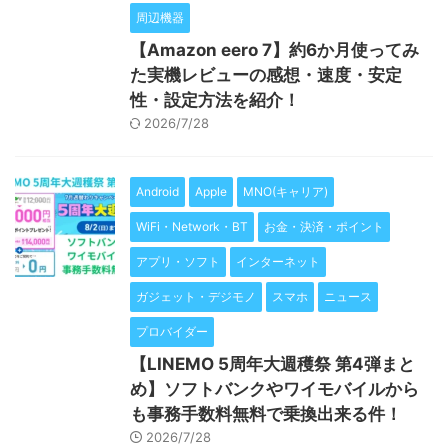
周辺機器
【Amazon eero 7】約6か月使ってみ
た実機レビューの感想・速度・安定
性・設定方法を紹介！
2026/7/28
Android
Apple
MNO(キャリア)
WiFi・Network・BT
お金・決済・ポイント
アプリ・ソフト
インターネット
ガジェット・デジモノ
スマホ
ニュース
プロバイダー
【LINEMO 5周年大週穫祭 第4弾まと
め】ソフトバンクやワイモバイルから
も事務手数料無料で乗換出来る件！
2026/7/28