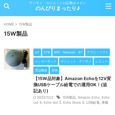
デジモノ・ガジェットの記事がメイン
のんびりまったり♪
HOME
>
15W製品
15W製品
IoT
STB
WiFi・Network・BT
アプリ・ソフト
インターネット
ガジェット・デジモノ
レビュー
周辺機器
買物
【15W品対象】Amazon Echoを12V変
換USBケーブル給電での運用OK！(追
記あり)
2022/12/2
15W製品
,
Amazon Echo
,
Echo
cot 4
,
Echo dot 3
,
Echo Show 5
,
USB給電
,
車載