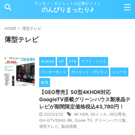
デジモノ・ガジェットの記事がメイン
のんびりまったり♪
HOME
>
薄型テレビ
薄型テレビ
Android
IoT
STB
アプリ・ソフト
インターネット
ガジェット・デジモノ
ニュース
家電
【GEO専売】50型4KHDR対応
GoogleTV搭載グリーンハウス製液晶テ
レビが期間限定価格税込43,780円！
2023/2/12
4K HDR
,
50インチ
,
GEO専売
,
GH-GTV50AG-BK
,
Goole TV
,
グリーンハウス製
,
薄型テレビ
,
製品情報