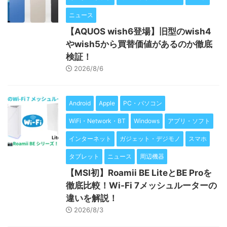
ニュース
【AQUOS wish6登場】旧型のwish4
やwish5から買替価値があるのか徹底
検証！
2026/8/6
Android
Apple
PC・パソコン
WiFi・Network・BT
Windows
アプリ・ソフト
インターネット
ガジェット・デジモノ
スマホ
タブレット
ニュース
周辺機器
【MSI初】Roamii BE LiteとBE Proを
徹底比較！Wi-Fi 7メッシュルーターの
違いを解説！
2026/8/3