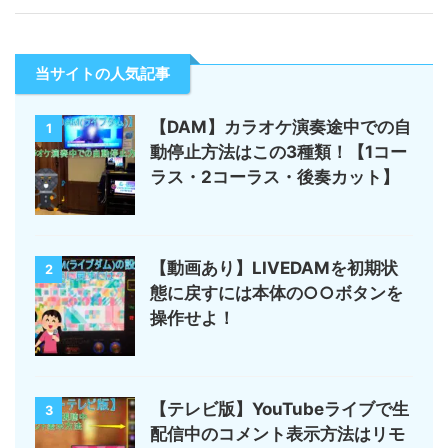
当サイトの人気記事
【DAM】カラオケ演奏途中での自
1
動停止方法はこの3種類！【1コー
ラス・2コーラス・後奏カット】
【動画あり】LIVEDAMを初期状
2
態に戻すには本体の○○ボタンを
操作せよ！
【テレビ版】YouTubeライブで生
3
配信中のコメント表示方法はリモ