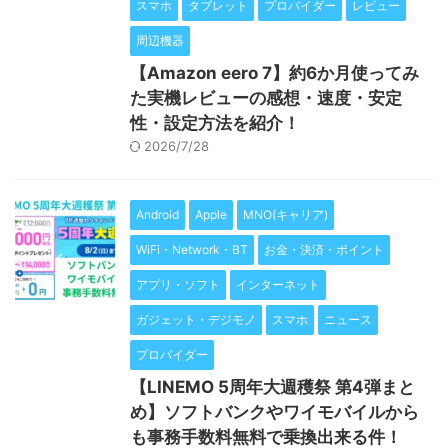
スマホ
タブレット
プロバイダー
レビュー
周辺機器
【Amazon eero 7】約6か月使ってみ
た実機レビューの感想・速度・安定
性・設定方法を紹介！
2026/7/28
Android
Apple
MNO(キャリア)
WiFi・Network・BT
お金・決済・ポイント
アプリ・ソフト
インターネット
ガジェット・デジモノ
スマホ
ニュース
プロバイダー
【LINEMO 5周年大週穫祭 第4弾まと
め】ソフトバンクやワイモバイルから
も事務手数料無料で乗換出来る件！