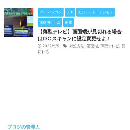
PC・パソコン
STB
ガジェット・デジモノ
家庭用ゲーム
家電
【薄型テレビ】画面端が見切れる場合
は○○スキャンに設定変更せよ！
2022/5/5
対処方法
,
画面端
,
薄型テレビ
,
見
切れる
ブログの管理人