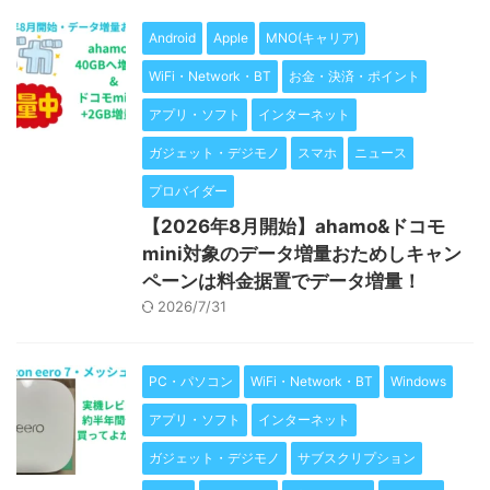
Android
Apple
MNO(キャリア)
WiFi・Network・BT
お金・決済・ポイント
アプリ・ソフト
インターネット
ガジェット・デジモノ
スマホ
ニュース
プロバイダー
【2026年8月開始】ahamo&ドコモ
mini対象のデータ増量おためしキャン
ペーンは料金据置でデータ増量！
2026/7/31
PC・パソコン
WiFi・Network・BT
Windows
アプリ・ソフト
インターネット
ガジェット・デジモノ
サブスクリプション