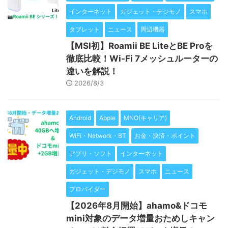
インターネット
ガジェット・デジモノ
スマホ
タブレット
ニュース
周辺機器
【MSI初】Roamii BE LiteとBE Proを
徹底比較！Wi-Fi 7メッシュルーターの
違いを解説！
2026/8/3
Android
Apple
MNO(キャリア)
WiFi・Network・BT
お金・決済・ポイント
アプリ・ソフト
インターネット
ガジェット・デジモノ
スマホ
ニュース
プロバイダー
【2026年8月開始】ahamo&ドコモ
mini対象のデータ増量おためしキャン