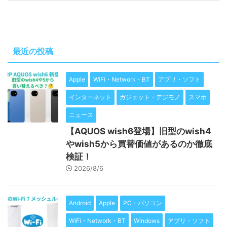
最近の投稿
Apple
WiFi・Network・BT
アプリ・ソフト
インターネット
ガジェット・デジモノ
スマホ
ニュース
【AQUOS wish6登場】旧型のwish4
やwish5から買替価値があるのか徹底
検証！
2026/8/6
Android
Apple
PC・パソコン
WiFi・Network・BT
Windows
アプリ・ソフト