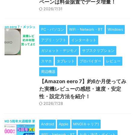
ペーンは料金据置でデータ増量！
2026/7/31
PC・パソコン
WiFi・Network・BT
Windows
アプリ・ソフト
インターネット
ガジェット・デジモノ
サブスクリプション
スマホ
タブレット
プロバイダー
レビュー
周辺機器
【Amazon eero 7】約6か月使ってみ
た実機レビューの感想・速度・安定
性・設定方法を紹介！
2026/7/28
Android
Apple
MNO(キャリア)
WiFi・Network・BT
お金・決済・ポイント