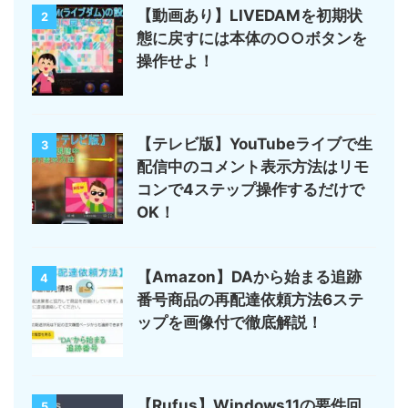
【動画あり】LIVEDAMを初期状
2
態に戻すには本体の○○ボタンを
操作せよ！
【テレビ版】YouTubeライブで生
3
配信中のコメント表示方法はリモ
コンで4ステップ操作するだけで
OK！
【Amazon】DAから始まる追跡
4
番号商品の再配達依頼方法6ステ
ップを画像付で徹底解説！
【Rufus】Windows11の要件回
5