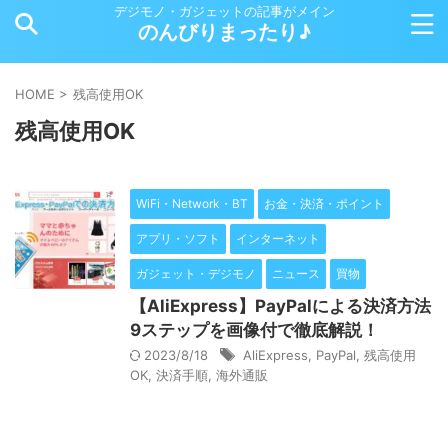
デジモノ・ガジェットの記事がメイン
のんびりまったり♪
HOME
>
残高使用OK
残高使用OK
WiFi・Network・BT
お金・決済・ポイント
アプリ・ソフト
インターネット
ガジェット・デジモノ
ニュース
買物
【AliExpress】PayPalによる決済方法
9ステップを画像付で徹底解説！
2023/8/18
AliExpress
,
PayPal
,
残高使用
OK
,
決済手順
,
海外通販