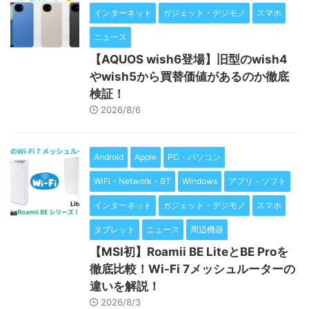
インターネット
ガジェット・デジモノ
スマホ
ニュース
【AQUOS wish6登場】旧型のwish4
やwish5から買替価値があるのか徹底
検証！
2026/8/6
Android
Apple
PC・パソコン
WiFi・Network・BT
Windows
アプリ・ソフト
インターネット
ガジェット・デジモノ
スマホ
タブレット
ニュース
周辺機器
【MSI初】Roamii BE LiteとBE Proを
徹底比較！Wi-Fi 7メッシュルーターの
違いを解説！
2026/8/3