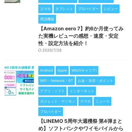
スマホ
タブレット
プロバイダー
レビュー
周辺機器
【Amazon eero 7】約6か月使ってみ
た実機レビューの感想・速度・安定
性・設定方法を紹介！
2026/7/28
Android
Apple
MNO(キャリア)
WiFi・Network・BT
お金・決済・ポイント
アプリ・ソフト
インターネット
ガジェット・デジモノ
スマホ
ニュース
プロバイダー
【LINEMO 5周年大週穫祭 第4弾まと
め】ソフトバンクやワイモバイルから