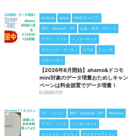
Android
Apple
MNO(キャリア)
WiFi・Network・BT
お金・決済・ポイント
アプリ・ソフト
インターネット
ガジェット・デジモノ
スマホ
ニュース
プロバイダー
【2026年8月開始】ahamo&ドコモ
mini対象のデータ増量おためしキャン
ペーンは料金据置でデータ増量！
2026/7/31
PC・パソコン
WiFi・Network・BT
Windows
アプリ・ソフト
インターネット
ガジェット・デジモノ
サブスクリプション