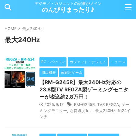
デジモノ・ガジェットの記事がメイン
のんびりまったり♪
HOME
>
最大240Hz
最大240Hz
PC・パソコン
ガジェット・デジモノ
ニュース
周辺機器
家庭用ゲーム
【RM-G245R】最大240Hz対応の
23.8型TV REGZA製ゲーミングモニタ
ーが税込約2.8万円！
2025/9/17
RM-G245R
,
TVS REGZA
,
ゲー
ミングモニター
,
応答速度1ms
,
最大240Hz
,
約24イ
ンチ