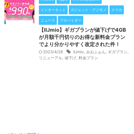
インターネット
ガジェット・デジモノ
スマホ
ニュース
プロバイダー
【IIJmio】ギガプランが値下げで4GB
が月額千円切りのお得な新料金プラン
でより分かりやすく改定された件！
2023/4/28
IIJmio
,
みおふぉん
,
ギガプラン
,
リニューアル
,
値下げ
,
料金プラン