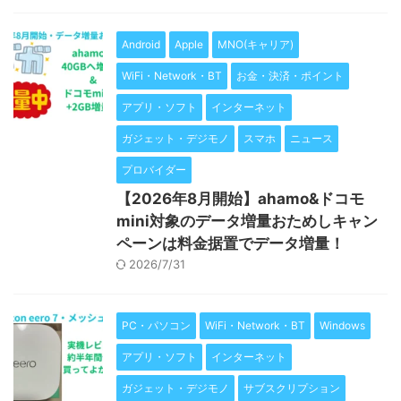
Android
Apple
MNO(キャリア)
WiFi・Network・BT
お金・決済・ポイント
アプリ・ソフト
インターネット
ガジェット・デジモノ
スマホ
ニュース
プロバイダー
【2026年8月開始】ahamo&ドコモ
mini対象のデータ増量おためしキャン
ペーンは料金据置でデータ増量！
2026/7/31
PC・パソコン
WiFi・Network・BT
Windows
アプリ・ソフト
インターネット
ガジェット・デジモノ
サブスクリプション