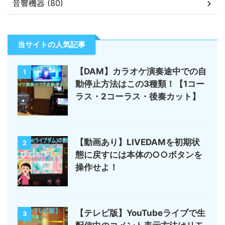
音響機器 (80)
当サイトの人気記事
【DAM】カラオケ演奏途中での自
1
動停止方法はこの3種類！【1コー
ラス・2コーラス・後奏カット】
【動画あり】LIVEDAMを初期状
2
態に戻すには本体の○○ボタンを
操作せよ！
【テレビ版】YouTubeライブで生
3