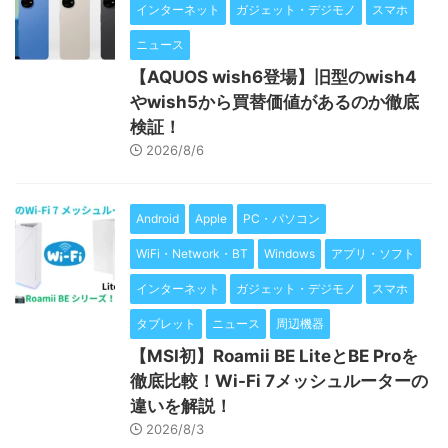
インターネット
ガジェット・デジモノ
スマホ
ニュース
【AQUOS wish6登場】旧型のwish4
やwish5から買替価値があるのか徹底
検証！
2026/8/6
Android
Apple
PC・パソコン
WiFi・Network・BT
Windows
アプリ・ソフト
インターネット
ガジェット・デジモノ
スマホ
タブレット
ニュース
周辺機器
【MSI初】Roamii BE LiteとBE Proを
徹底比較！Wi-Fi 7メッシュルーターの
違いを解説！
2026/8/3