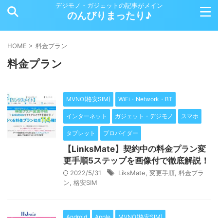
デジモノ・ガジェットの記事がメイン
のんびりまったり♪
HOME
>
料金プラン
料金プラン
MVNO(格安SIM)
WiFi・Network・BT
インターネット
ガジェット・デジモノ
スマホ
タブレット
プロバイダー
【LinksMate】契約中の料金プラン変
更手順5ステップを画像付で徹底解説！
2022/5/31
LiksMate
,
変更手順
,
料金プラ
ン
,
格安SIM
Android
Apple
MVNO(格安SIM)