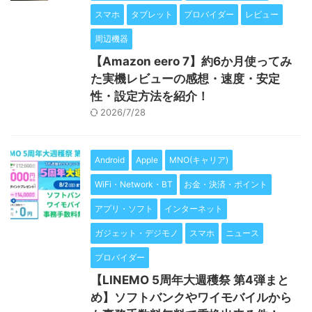
スマホ
タブレット
プロバイダー
レビュー
周辺機器
【Amazon eero 7】約6か月使ってみ
た実機レビューの感想・速度・安定
性・設定方法を紹介！
2026/7/28
Android
Apple
MNO(キャリア)
WiFi・Network・BT
お金・決済・ポイント
アプリ・ソフト
インターネット
ガジェット・デジモノ
スマホ
ニュース
プロバイダー
【LINEMO 5周年大週穫祭 第4弾まと
め】ソフトバンクやワイモバイルから