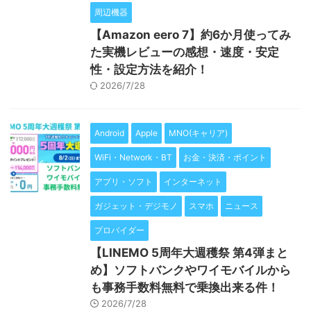
周辺機器
【Amazon eero 7】約6か月使ってみ
た実機レビューの感想・速度・安定
性・設定方法を紹介！
2026/7/28
Android
Apple
MNO(キャリア)
WiFi・Network・BT
お金・決済・ポイント
アプリ・ソフト
インターネット
ガジェット・デジモノ
スマホ
ニュース
プロバイダー
【LINEMO 5周年大週穫祭 第4弾まと
め】ソフトバンクやワイモバイルから
も事務手数料無料で乗換出来る件！
2026/7/28