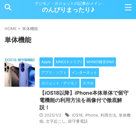
デジモノ・ガジェットの記事がメイン
のんびりまったり♪
HOME
>
単体機能
単体機能
Apple
MNO(キャリア)
MVNO(格安SIM)
アプリ・ソフト
インターネット
ガジェット・デジモノ
スマホ
【iOS18以降】iPhone本体単体で留守
電機能の利用方法を画像付で徹底解
説！
2025/1/2
iOS18
,
iPhone
,
利用方法
,
単体機
能
,
文字起こし
,
留守番電話