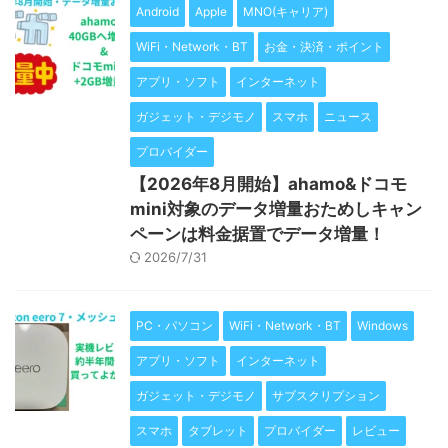
Android
Apple
MNO(キャリア)
WiFi・Network・BT
お金・決済・ポイント
アプリ・ソフト
インターネット
ガジェット・デジモノ
スマホ
ニュース
プロバイダー
【2026年8月開始】ahamo&ドコモ
mini対象のデータ増量おためしキャン
ペーンは料金据置でデータ増量！
2026/7/31
PC・パソコン
WiFi・Network・BT
Windows
アプリ・ソフト
インターネット
ガジェット・デジモノ
サブスクリプション
スマホ
タブレット
プロバイダー
レビュー