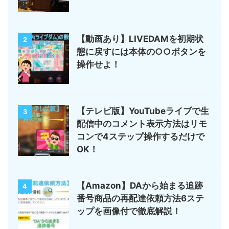
【動画あり】LIVEDAMを初期状
2
態に戻すには本体の○○ボタンを
操作せよ！
【テレビ版】YouTubeライブで生
3
配信中のコメント表示方法はリモ
コンで4ステップ操作するだけで
OK！
【Amazon】DAから始まる追跡
4
番号商品の再配達依頼方法6ステ
ップを画像付で徹底解説！