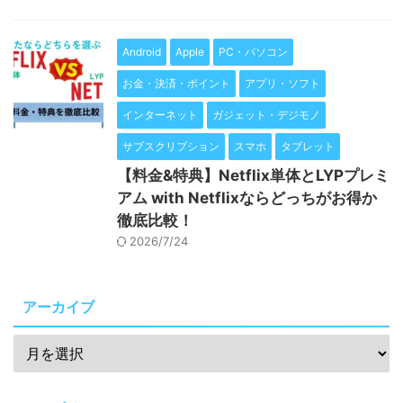
Android
Apple
PC・パソコン
お金・決済・ポイント
アプリ・ソフト
インターネット
ガジェット・デジモノ
サブスクリプション
スマホ
タブレット
【料金&特典】Netflix単体とLYPプレミ
アム with Netflixならどっちがお得か
徹底比較！
2026/7/24
アーカイブ