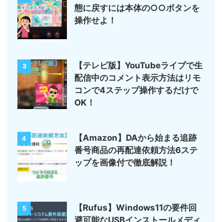
態に戻すには本体の○○ボタンを
操作せよ！
【テレビ版】YouTubeライブで生
3
配信中のコメント表示方法はリモ
コンで4ステップ操作するだけで
OK！
【Amazon】DAから始まる追跡
4
番号商品の再配達依頼方法6ステ
ップを画像付で徹底解説！
【Rufus】Windows11の要件回
5
避可能なUSBインストールメディ