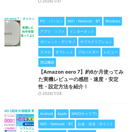
2026/7/31
PC・パソコン
WiFi・Network・BT
Windows
アプリ・ソフト
インターネット
ガジェット・デジモノ
サブスクリプション
スマホ
タブレット
プロバイダー
レビュー
周辺機器
【Amazon eero 7】約6か月使ってみ
た実機レビューの感想・速度・安定
性・設定方法を紹介！
2026/7/28
Android
Apple
MNO(キャリア)
WiFi・Network・BT
お金・決済・ポイント