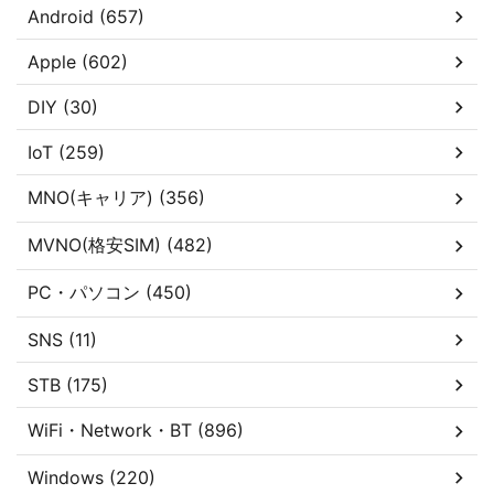
Android (657)
Apple (602)
DIY (30)
IoT (259)
MNO(キャリア) (356)
MVNO(格安SIM) (482)
PC・パソコン (450)
SNS (11)
STB (175)
WiFi・Network・BT (896)
Windows (220)