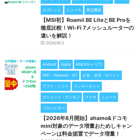
タブレット
ニュース
周辺機器
【MSI初】Roamii BE LiteとBE Proを
徹底比較！Wi-Fi 7メッシュルーターの
違いを解説！
2026/8/3
Android
Apple
MNO(キャリア)
WiFi・Network・BT
お金・決済・ポイント
アプリ・ソフト
インターネット
ガジェット・デジモノ
スマホ
ニュース
プロバイダー
【2026年8月開始】ahamo&ドコモ
mini対象のデータ増量おためしキャン
ペーンは料金据置でデータ増量！