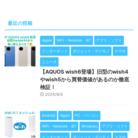
最近の投稿
Apple
WiFi・Network・BT
アプリ・ソフト
インターネット
ガジェット・デジモノ
スマホ
ニュース
【AQUOS wish6登場】旧型のwish4
やwish5から買替価値があるのか徹底
検証！
2026/8/6
Android
Apple
PC・パソコン
WiFi・Network・BT
Windows
アプリ・ソフト
インターネット
ガジェット・デジモノ
スマホ