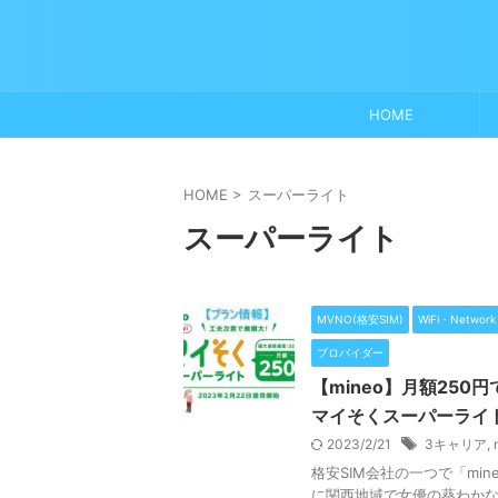
HOME
HOME
>
スーパーライト
スーパーライト
MVNO(格安SIM)
WiFi・Networ
プロバイダー
【mineo】月額250
マイそくスーパーライ
2023/2/21
3キャリア
,
格安SIM会社の一つで「mi
に関西地域で女優の葵わかな