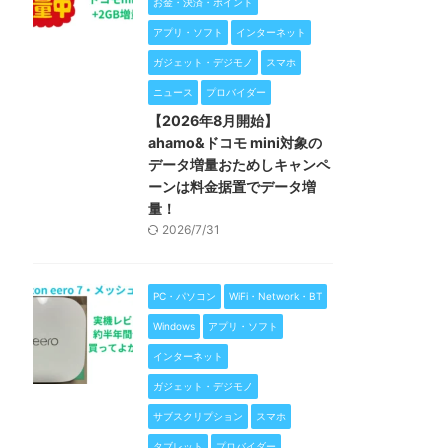
お金・決済・ポイント
アプリ・ソフト
インターネット
ガジェット・デジモノ
スマホ
ニュース
プロバイダー
【2026年8月開始】
ahamo&ドコモ mini対象の
データ増量おためしキャンペ
ーンは料金据置でデータ増
量！
2026/7/31
PC・パソコン
WiFi・Network・BT
Windows
アプリ・ソフト
インターネット
ガジェット・デジモノ
サブスクリプション
スマホ
タブレット
プロバイダー