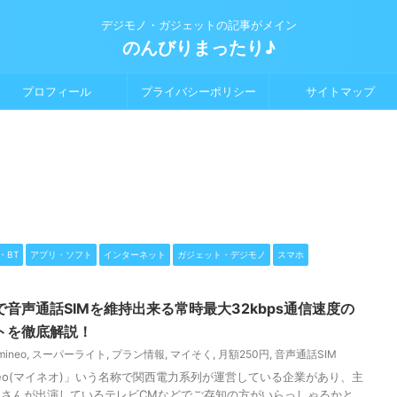
デジモノ・ガジェットの記事がメイン
のんびりまったり♪
プロフィール
プライバシーポリシー
サイトマップ
k・BT
アプリ・ソフト
インターネット
ガジェット・デジモノ
スマホ
円で音声通話SIMを維持出来る常時最大32kbps通信速度の
トを徹底解説！
mineo
,
スーパーライト
,
プラン情報
,
マイそく
,
月額250円
,
音声通話SIM
neo(マイネオ)」いう名称で関西電力系列が運営している企業があり、主
さんが出演しているテレビCMなどでご存知の方がいらっしゃるかと