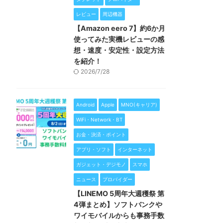
レビュー
周辺機器
【Amazon eero 7】約6か月
使ってみた実機レビューの感
想・速度・安定性・設定方法
を紹介！
2026/7/28
Android
Apple
MNO(キャリア)
WiFi・Network・BT
お金・決済・ポイント
アプリ・ソフト
インターネット
ガジェット・デジモノ
スマホ
ニュース
プロバイダー
【LINEMO 5周年大週穫祭 第
4弾まとめ】ソフトバンクや
ワイモバイルからも事務手数