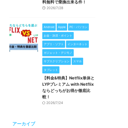
料無料で乗換出来る件！
2026/7/28
Android
Apple
PC・パソコン
お金・決済・ポイント
アプリ・ソフト
インターネット
ガジェット・デジモノ
サブスクリプション
スマホ
タブレット
【料金&特典】Netflix単体と
LYPプレミアム with Netflix
ならどっちがお得か徹底比
較！
2026/7/24
アーカイブ