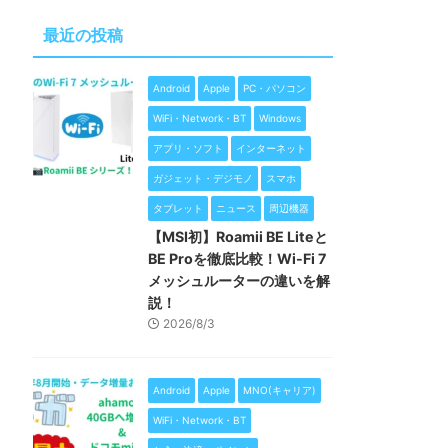
最近の投稿
Android
Apple
PC・パソコン
WiFi・Network・BT
Windows
アプリ・ソフト
インターネット
ガジェット・デジモノ
スマホ
タブレット
ニュース
周辺機器
【MSI初】Roamii BE Liteと
BE Proを徹底比較！Wi-Fi 7
メッシュルーターの違いを解
説！
2026/8/3
Android
Apple
MNO(キャリア)
WiFi・Network・BT