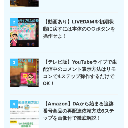
【動画あり】LIVEDAMを初期状
2
態に戻すには本体の○○ボタンを
操作せよ！
【テレビ版】YouTubeライブで生
3
配信中のコメント表示方法はリモ
コンで4ステップ操作するだけで
OK！
【Amazon】DAから始まる追跡
4
番号商品の再配達依頼方法6ステ
ップを画像付で徹底解説！