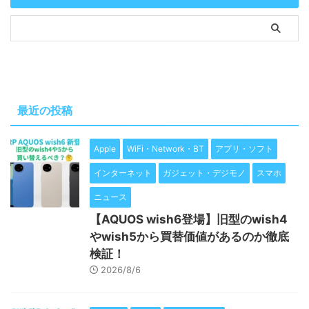
最近の投稿
Apple
WiFi・Network・BT
アプリ・ソフト
インターネット
ガジェット・デジモノ
スマホ
ニュース
【AQUOS wish6登場】旧型のwish4
やwish5から買替価値があるのか徹底
検証！
2026/8/6