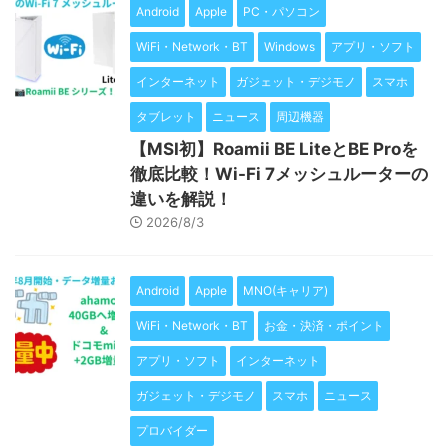
Android
Apple
PC・パソコン
WiFi・Network・BT
Windows
アプリ・ソフト
インターネット
ガジェット・デジモノ
スマホ
タブレット
ニュース
周辺機器
【MSI初】Roamii BE LiteとBE Proを
徹底比較！Wi-Fi 7メッシュルーターの
違いを解説！
2026/8/3
Android
Apple
MNO(キャリア)
WiFi・Network・BT
お金・決済・ポイント
アプリ・ソフト
インターネット
ガジェット・デジモノ
スマホ
ニュース
プロバイダー