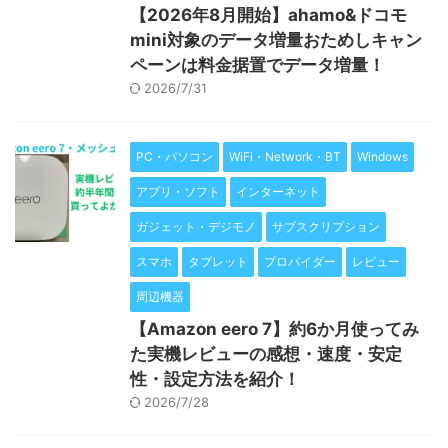
【2026年8月開始】ahamo&ドコモ
mini対象のデータ増量おためしキャン
ペーンは料金据置でデータ増量！
2026/7/31
PC・パソコン
WiFi・Network・BT
Windows
アプリ・ソフト
インターネット
ガジェット・デジモノ
サブスクリプション
スマホ
タブレット
プロバイダー
レビュー
周辺機器
【Amazon eero 7】約6か月使ってみ
た実機レビューの感想・速度・安定
性・設定方法を紹介！
2026/7/28