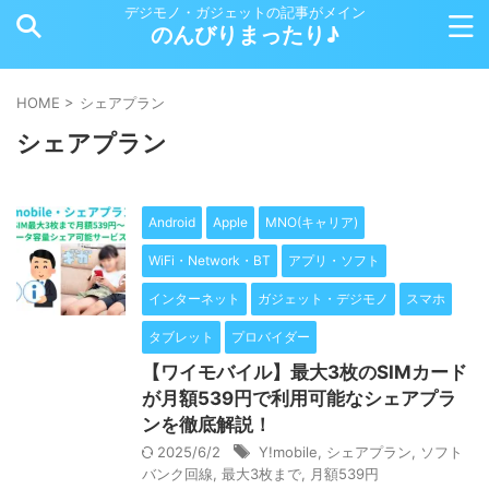
デジモノ・ガジェットの記事がメイン
のんびりまったり♪
HOME
>
シェアプラン
シェアプラン
Android
Apple
MNO(キャリア)
WiFi・Network・BT
アプリ・ソフト
インターネット
ガジェット・デジモノ
スマホ
タブレット
プロバイダー
【ワイモバイル】最大3枚のSIMカード
が月額539円で利用可能なシェアプラ
ンを徹底解説！
2025/6/2
Y!mobile
,
シェアプラン
,
ソフト
バンク回線
,
最大3枚まで
,
月額539円