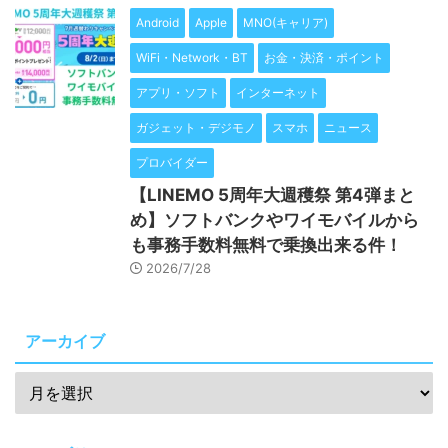
Android
Apple
MNO(キャリア)
WiFi・Network・BT
お金・決済・ポイント
アプリ・ソフト
インターネット
ガジェット・デジモノ
スマホ
ニュース
プロバイダー
【LINEMO 5周年大週穫祭 第4弾まと
め】ソフトバンクやワイモバイルから
も事務手数料無料で乗換出来る件！
2026/7/28
アーカイブ