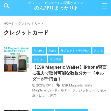
デジモノ・ガジェットの記事がメイン
のんびりまったり♪
HOME
>
クレジットカード
クレジットカード
Android
Apple
ガジェット・デジモノ
スマホ
レビュー
周辺機器
【ESR Magnetic Wallet】iPhone背面
に磁力で取付可能な数枚分カードホル
ダーが千円台！
2025/10/13
ESR Magnetic Wallet
,
MagSafe
,
カードホルダー
,
クレジットカード
,
使用
感レビュー
,
紙幣