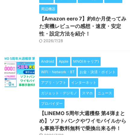
周辺機器
【Amazon eero 7】約6か月使ってみ
た実機レビューの感想・速度・安定
性・設定方法を紹介！
2026/7/28
Android
Apple
MNO(キャリア)
WiFi・Network・BT
お金・決済・ポイント
アプリ・ソフト
インターネット
ガジェット・デジモノ
スマホ
ニュース
プロバイダー
【LINEMO 5周年大週穫祭 第4弾まと
め】ソフトバンクやワイモバイルから
も事務手数料無料で乗換出来る件！