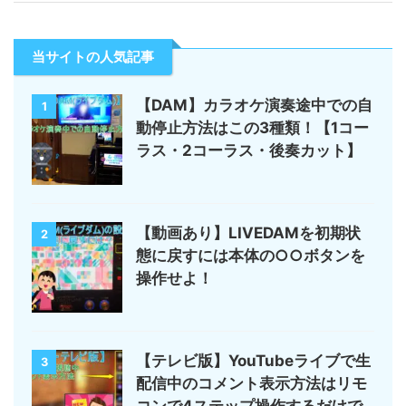
当サイトの人気記事
【DAM】カラオケ演奏途中での自
1
動停止方法はこの3種類！【1コー
ラス・2コーラス・後奏カット】
【動画あり】LIVEDAMを初期状
2
態に戻すには本体の○○ボタンを
操作せよ！
【テレビ版】YouTubeライブで生
3
配信中のコメント表示方法はリモ