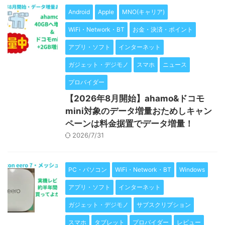
Android
Apple
MNO(キャリア)
WiFi・Network・BT
お金・決済・ポイント
アプリ・ソフト
インターネット
ガジェット・デジモノ
スマホ
ニュース
プロバイダー
【2026年8月開始】ahamo&ドコモ
mini対象のデータ増量おためしキャン
ペーンは料金据置でデータ増量！
2026/7/31
PC・パソコン
WiFi・Network・BT
Windows
アプリ・ソフト
インターネット
ガジェット・デジモノ
サブスクリプション
スマホ
タブレット
プロバイダー
レビュー