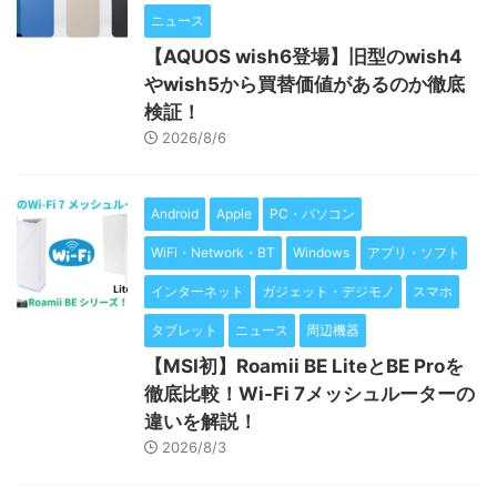
ニュース
【AQUOS wish6登場】旧型のwish4
やwish5から買替価値があるのか徹底
検証！
2026/8/6
Android
Apple
PC・パソコン
WiFi・Network・BT
Windows
アプリ・ソフト
インターネット
ガジェット・デジモノ
スマホ
タブレット
ニュース
周辺機器
【MSI初】Roamii BE LiteとBE Proを
徹底比較！Wi-Fi 7メッシュルーターの
違いを解説！
2026/8/3